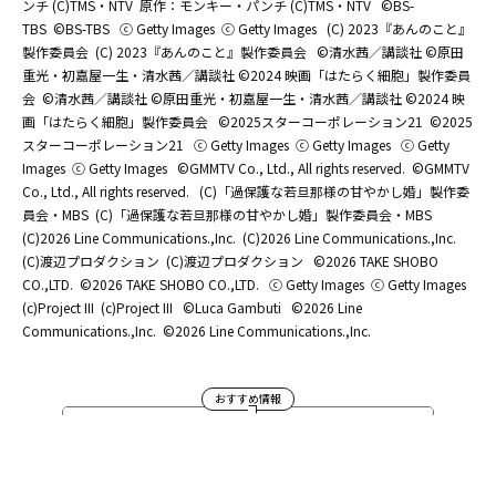
ンチ (C)TMS・NTV
原作：モンキー・パンチ (C)TMS・NTV
©BS-
TBS
©BS-TBS
ⓒ Getty Images
ⓒ Getty Images
(C) 2023『あんのこと』
製作委員会
(C) 2023『あんのこと』製作委員会
©清水茜／講談社 ©原田
重光・初嘉屋一生・清水茜／講談社 ©2024 映画「はたらく細胞」製作委員
会
©清水茜／講談社 ©原田重光・初嘉屋一生・清水茜／講談社 ©2024 映
画「はたらく細胞」製作委員会
©2025スターコーポレーション21
©2025
スターコーポレーション21
ⓒ Getty Images
ⓒ Getty Images
ⓒ Getty
Images
ⓒ Getty Images
©GMMTV Co., Ltd., All rights reserved.
©GMMTV
Co., Ltd., All rights reserved.
(C)「過保護な若旦那様の甘やかし婚」製作委
員会・MBS
(C)「過保護な若旦那様の甘やかし婚」製作委員会・MBS
(C)2026 Line Communications.,Inc.
(C)2026 Line Communications.,Inc.
(C)渡辺プロダクション
(C)渡辺プロダクション
©2026 TAKE SHOBO
CO.,LTD.
©2026 TAKE SHOBO CO.,LTD.
ⓒ Getty Images
ⓒ Getty Images
(c)Project III
(c)Project III
©Luca Gambuti
©2026 Line
Communications.,Inc.
©2026 Line Communications.,Inc.
おすすめ情報