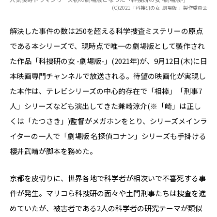
(C)2021「科捜研の女 -劇場版-」製作委員会
解決した事件の数は250を超える科学捜査ミステリーの原点
である本シリーズで、現時点で唯一の劇場版として製作され
た作品「科捜研の女 -劇場版-」(2021年)が、9月12日(木)に日
本映画専門チャンネルで放送される。待望の映画化が実現し
た本作は、テレビシリーズの中心的存在で「相棒」「刑事7
人」シリーズなども演出してきた兼崎涼介(※「崎」は正し
くは「たつさき」)監督がメガホンをとり、シリーズメインラ
イターの一人で「劇場版 名探偵コナン」シリーズも手掛ける
櫻井武晴が脚本を務めた。
京都を皮切りに、世界各地で科学者が相次いで不審死する事
件が発生。マリコら科捜研の面々や土門刑事たちは捜査を進
めていたが、被害者である2人の科学者の研究テーマが類似