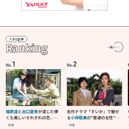
人気の記事
Ranking
一覧へ
1
2
No.
No.
福原遥
と
出口夏希
が演じた儚
名作ドラマ「すいか」で魅せ
くも美しいそれぞれの恋...生
る
小林聡美
の"普通の女性"が
きることの尊さを教えてくれ
大人に刺さる...映画「かもめ
俳優
俳優