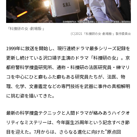
「科捜研の女 -劇場版-」
(C)2021「科捜研の女 -劇場版-」製作委員会
1999年に放送を開始し、現行連続ドラマ最多シリーズ記録を
更新し続けている沢口靖子主演のドラマ「科捜研の女」。京
都府警科学捜査研究所、通称・科捜研の法医研究員・榊マリ
コを中心にひと癖もふた癖もある研究員たちが、法医、物
理、化学、文書鑑定などの専門技術を武器に事件の真相解明
に挑む姿を描いてきた。
最新の科学捜査テクニックと人間ドラマが絡みあうハイクオ
リティなミステリーは、今年誕生25周年という記念すべき節
目を迎えた。7月からは、さらなる進化に向けた"原点回