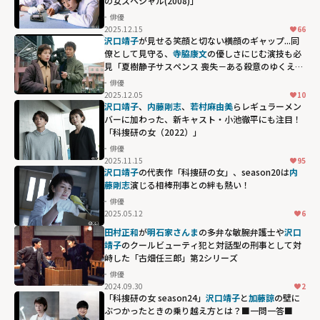
の女スペシャル(2008)」
俳優
2025.12.15
66
沢口靖子
が見せる笑顔と切ない横顔のギャップ...同
僚として見守る、
寺脇康文
の優しさにじむ演技も必
見「夏樹静子サスペンス 喪失－ある殺意のゆくえ
－」
俳優
2025.12.05
10
沢口靖子
、
内藤剛志
、
若村麻由美
らレギュラーメン
バーに加わった、新キャスト・小池徹平にも注目！
「科捜研の女（2022）」
俳優
2025.11.15
95
沢口靖子
の代表作「科捜研の女」、season20は
内
藤剛志
演じる相棒刑事との絆も熱い！
俳優
2025.05.12
6
田村正和
が
明石家さんま
の多弁な敏腕弁護士や
沢口
靖子
のクールビューティ犯と対話型の刑事として対
峙した「古畑任三郎」第2シリーズ
俳優
2024.09.30
2
「科捜研の女 season24」
沢口靖子
と
加藤諒
の壁に
ぶつかったときの乗り越え方とは？■一問一答■