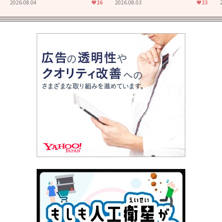
た映画「あの花が咲く丘で、
食堂」にも通じる静かな芝居
2026.08.04
26
2026.08.03
23
君とまた出会えたら。」