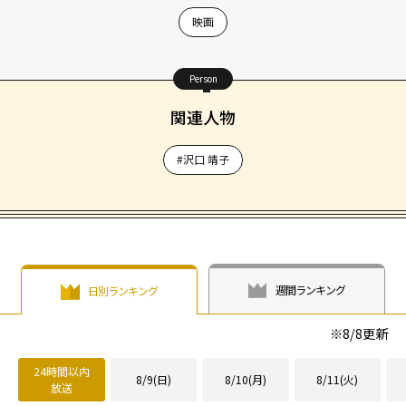
映画
Person
関連人物
#沢口 靖子
週間ランキング
日別ランキング
※
8/8
更新
24時間以内
8/9(日)
8/10(月)
8/11(火)
放送