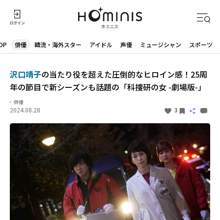
OP
俳優
韓流・海外スター
アイドル
声優
ミュージシャン
スポーツ
沢口靖子
の当たり役を超えた圧倒的なヒロイン感！25周
年の節目で新シーズンも話題の「科捜研の女 -劇場版-」
俳優
2024.08.28
3