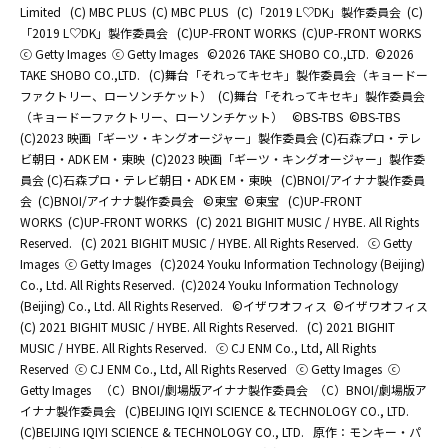
Limited
(C) MBC PLUS
(C) MBC PLUS
(C)「2019 L♡DK」製作委員会
(C)
「2019 L♡DK」製作委員会
(C)UP-FRONT WORKS
(C)UP-FRONT WORKS
ⓒ Getty Images
ⓒ Getty Images
©2026 TAKE SHOBO CO.,LTD.
©2026
TAKE SHOBO CO.,LTD.
(C)舞台「それってキセキ」製作委員会（キョードー
ファクトリー、ローソンチケット）
(C)舞台「それってキセキ」製作委員会
（キョードーファクトリー、ローソンチケット）
©BS-TBS
©BS-TBS
(C)2023 映画「ギーツ・キングオージャー」製作委員会 (C)石森プロ・テレ
ビ朝日・ADK EM・東映
(C)2023 映画「ギーツ・キングオージャー」製作委
員会 (C)石森プロ・テレビ朝日・ADK EM・東映
(C)BNOI/アイナナ製作委員
会
(C)BNOI/アイナナ製作委員会
©東宝
©東宝
(C)UP-FRONT
WORKS
(C)UP-FRONT WORKS
(C) 2021 BIGHIT MUSIC / HYBE. All Rights
Reserved.
(C) 2021 BIGHIT MUSIC / HYBE. All Rights Reserved.
ⓒ Getty
Images
ⓒ Getty Images
(C)2024 Youku Information Technology (Beijing)
Co., Ltd. All Rights Reserved.
(C)2024 Youku Information Technology
(Beijing) Co., Ltd. All Rights Reserved.
©イザワオフィス
©イザワオフィス
(C) 2021 BIGHIT MUSIC / HYBE. All Rights Reserved.
(C) 2021 BIGHIT
MUSIC / HYBE. All Rights Reserved.
ⓒ CJ ENM Co., Ltd, All Rights
Reserved
ⓒ CJ ENM Co., Ltd, All Rights Reserved
ⓒ Getty Images
ⓒ
Getty Images
（C）BNOI/劇場版アイナナ製作委員会
（C）BNOI/劇場版ア
イナナ製作委員会
(C)BEIJING IQIYI SCIENCE & TECHNOLOGY CO., LTD.
(C)BEIJING IQIYI SCIENCE & TECHNOLOGY CO., LTD.
原作：モンキー・パ