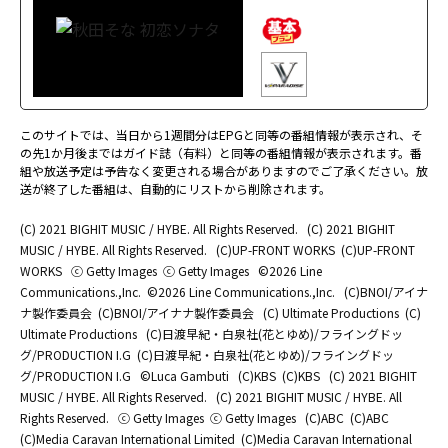
このサイトでは、当日から1週間分はEPGと同等の番組情報が表示され、そ
の先1か月後まではガイド誌（有料）と同等の番組情報が表示されます。番
組や放送予定は予告なく変更される場合がありますのでご了承ください。放
送が終了した番組は、自動的にリストから削除されます。
(C) 2021 BIGHIT MUSIC / HYBE. All Rights Reserved.
(C) 2021 BIGHIT
MUSIC / HYBE. All Rights Reserved.
(C)UP-FRONT WORKS
(C)UP-FRONT
WORKS
ⓒ Getty Images
ⓒ Getty Images
©2026 Line
Communications.,Inc.
©2026 Line Communications.,Inc.
(C)BNOI/アイナ
ナ製作委員会
(C)BNOI/アイナナ製作委員会
(C) Ultimate Productions
(C)
Ultimate Productions
(C)日渡早紀・白泉社(花とゆめ)/フライングドッ
グ/PRODUCTION I.G
(C)日渡早紀・白泉社(花とゆめ)/フライングドッ
グ/PRODUCTION I.G
©Luca Gambuti
(C)KBS
(C)KBS
(C) 2021 BIGHIT
MUSIC / HYBE. All Rights Reserved.
(C) 2021 BIGHIT MUSIC / HYBE. All
Rights Reserved.
ⓒ Getty Images
ⓒ Getty Images
(C)ABC
(C)ABC
(C)Media Caravan International Limited
(C)Media Caravan International