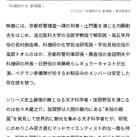
「科捜研の女 -劇場版-」
(C)2021「科捜研の女 -劇場版-」製作委員会
映画には、京都府警捜査一課の刑事・土門薫を演じる内藤剛
志をはじめ、洛北医科大学の法医学教授で解剖医・風丘早月
役の若村麻由美、科捜研の化学担当研究員・宇佐見裕也役の
風間トオルのほか、京都府警刑事部長・藤倉役の金田明夫や
科捜研の所長・日野役の斉藤暁らレギュラーキャストが出
演。ベテラン俳優陣が扮するお馴染みのメンバーは安定した
存在感を放つ。
シリーズ史上最強の敵となる天才科学者・加賀野亘を演じる
のは佐々木蔵之介。加賀野は人間の腸内にある"未知の細
菌"を発見して世界的に脚光を集める天才科学者だが、研究
にのめりこみ突き進むマッドサイエンティスト的な一面も持