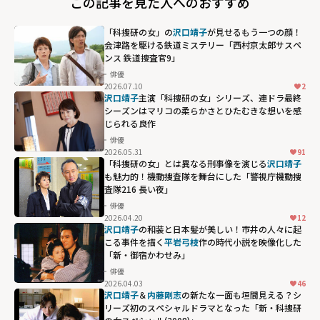
この記事を見た人へのおすすめ
「科捜研の女」の
沢口靖子
が見せるもう一つの顔！
会津路を駆ける鉄道ミステリー「西村京太郎サスペ
ンス 鉄道捜査官9」
俳優
2026.07.10
2
沢口靖子
主演「科捜研の女」シリーズ、連ドラ最終
シーズンはマリコの柔らかさとひたむきな想いを感
じられる良作
俳優
2026.05.31
91
「科捜研の女」とは異なる刑事像を演じる
沢口靖子
も魅力的！機動捜査隊を舞台にした「警視庁機動捜
査隊216 長い夜」
俳優
2026.04.20
12
沢口靖子
の和装と日本髪が美しい！市井の人々に起
こる事件を描く
平岩弓枝
作の時代小説を映像化した
「新・御宿かわせみ」
俳優
2026.04.03
46
沢口靖子
＆
内藤剛志
の新たな一面も垣間見える？シ
リーズ初のスペシャルドラマとなった「新・科捜研