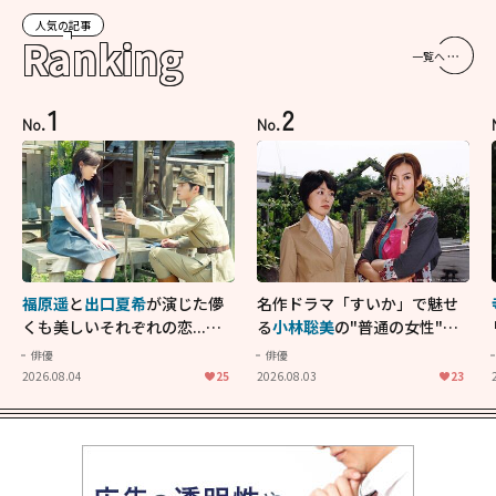
人気の記事
Ranking
一覧へ
1
2
No.
No.
福原遥
と
出口夏希
が演じた儚
名作ドラマ「すいか」で魅せ
くも美しいそれぞれの恋...生
る
小林聡美
の"普通の女性"が
きることの尊さを教えてくれ
大人に刺さる...映画「かもめ
俳優
俳優
た映画「あの花が咲く丘で、
食堂」にも通じる静かな芝居
2026.08.04
25
2026.08.03
23
君とまた出会えたら。」