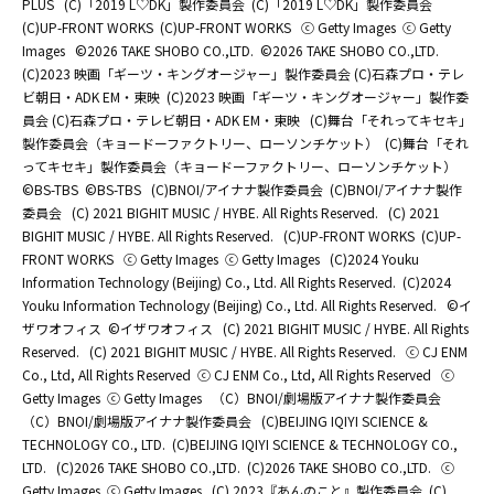
PLUS
(C)「2019 L♡DK」製作委員会
(C)「2019 L♡DK」製作委員会
(C)UP-FRONT WORKS
(C)UP-FRONT WORKS
ⓒ Getty Images
ⓒ Getty
Images
©2026 TAKE SHOBO CO.,LTD.
©2026 TAKE SHOBO CO.,LTD.
(C)2023 映画「ギーツ・キングオージャー」製作委員会 (C)石森プロ・テレ
ビ朝日・ADK EM・東映
(C)2023 映画「ギーツ・キングオージャー」製作委
員会 (C)石森プロ・テレビ朝日・ADK EM・東映
(C)舞台「それってキセキ」
製作委員会（キョードーファクトリー、ローソンチケット）
(C)舞台「それ
ってキセキ」製作委員会（キョードーファクトリー、ローソンチケット）
©BS-TBS
©BS-TBS
(C)BNOI/アイナナ製作委員会
(C)BNOI/アイナナ製作
委員会
(C) 2021 BIGHIT MUSIC / HYBE. All Rights Reserved.
(C) 2021
BIGHIT MUSIC / HYBE. All Rights Reserved.
(C)UP-FRONT WORKS
(C)UP-
FRONT WORKS
ⓒ Getty Images
ⓒ Getty Images
(C)2024 Youku
Information Technology (Beijing) Co., Ltd. All Rights Reserved.
(C)2024
Youku Information Technology (Beijing) Co., Ltd. All Rights Reserved.
©イ
ザワオフィス
©イザワオフィス
(C) 2021 BIGHIT MUSIC / HYBE. All Rights
Reserved.
(C) 2021 BIGHIT MUSIC / HYBE. All Rights Reserved.
ⓒ CJ ENM
Co., Ltd, All Rights Reserved
ⓒ CJ ENM Co., Ltd, All Rights Reserved
ⓒ
Getty Images
ⓒ Getty Images
（C）BNOI/劇場版アイナナ製作委員会
（C）BNOI/劇場版アイナナ製作委員会
(C)BEIJING IQIYI SCIENCE &
TECHNOLOGY CO., LTD.
(C)BEIJING IQIYI SCIENCE & TECHNOLOGY CO.,
LTD.
(C)2026 TAKE SHOBO CO.,LTD.
(C)2026 TAKE SHOBO CO.,LTD.
ⓒ
Getty Images
ⓒ Getty Images
(C) 2023『あんのこと』製作委員会
(C)