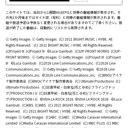
このサイトでは、当日から1週間分はEPGと同等の番組情報が表示され、そ
の先1か月後まではガイド誌（有料）と同等の番組情報が表示されます。番
組や放送予定は予告なく変更される場合がありますのでご了承ください。放
送が終了した番組は、自動的にリストから削除されます。
ⓒ Getty Images
ⓒ Getty Images
(C) 2021 BIGHIT MUSIC / HYBE. All
Rights Reserved.
(C) 2021 BIGHIT MUSIC / HYBE. All Rights Reserved.
(c)Project III
(c)Project III
©Luca Gambuti
(C)UP-FRONT WORKS
(C)UP-
FRONT WORKS
ⓒ Getty Images
ⓒ Getty Images
(c)Project III
(c)Project
III
©Luca Gambuti
(C)2026 Line Communications.,Inc.
(C)2026 Line
Communications.,Inc.
ⓒ Getty Images
ⓒ Getty Images
©2026 Line
Communications.,Inc.
©2026 Line Communications.,Inc.
(C)BNOI/アイナ
ナ製作委員会
(C)BNOI/アイナナ製作委員会
(C) Ultimate Productions
(C)
Ultimate Productions
(C)日渡早紀・白泉社(花とゆめ)/フライングドッ
グ/PRODUCTION I.G
(C)日渡早紀・白泉社(花とゆめ)/フライングドッ
グ/PRODUCTION I.G
©️VIVA LA ROCK 2026
©️VIVA LA ROCK 2026
©Luca
Gambuti
(C)KBS
(C)KBS
(C) 2021 BIGHIT MUSIC / HYBE. All Rights
Reserved.
(C) 2021 BIGHIT MUSIC / HYBE. All Rights Reserved.
ⓒ Getty
Images
ⓒ Getty Images
(C)ABC
(C)ABC
(C)Media Caravan International
Limited
(C)Media Caravan International Limited
(C) MBC PLUS
(C) MBC