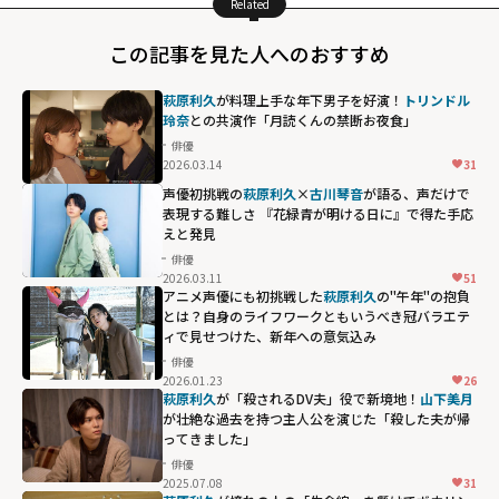
Related
この記事を見た人へのおすすめ
萩原利久
が料理上手な年下男子を好演！
トリンドル
玲奈
との共演作「月読くんの禁断お夜食」
俳優
2026.03.14
31
声優初挑戦の
萩原利久
×
古川琴音
が語る、声だけで
表現する難しさ 『花緑青が明ける日に』で得た手応
えと発見
俳優
2026.03.11
51
アニメ声優にも初挑戦した
萩原利久
の"午年"の抱負
とは？自身のライフワークともいうべき冠バラエテ
ィで見せつけた、新年への意気込み
俳優
2026.01.23
26
萩原利久
が「殺されるDV夫」役で新境地！
山下美月
が壮絶な過去を持つ主人公を演じた「殺した夫が帰
ってきました」
俳優
2025.07.08
31