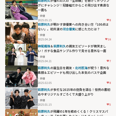
萩原利久
が憧れの人の「生命線」を懸けてボウリン
グにチャレンジ！冠番組だからこそ飛び出す素直な
一面も
俳優
2025.05.15
8
萩原利久
が明かす俳優業への向き合い方「100点は
ない」。初共演の
河合優実
に感じた力とは？
俳優
2025.04.24
16
神尾楓珠
＆
萩原利久
の親友エピソードが微笑まし
い！ガチな食品サンプル作りで見せる意外な一面
俳優
2025.04.21
7
萩原利久
の誕生日を親友・
北村匠海
が祝う！意外な
素顔＆エピソードも飛び出した本気のバスケ企画
俳優
2025.02.05
8
萩原利久
が多忙な2025年の抱負を語る！恒例の書初
めやオリジナルすごろくで大盛り上がり
俳優
2025.01.15
5
萩原利久
が飛躍の1年を締めくくる！クリスマスパ
ーティーで「やり残したこと」にもチャレンジ