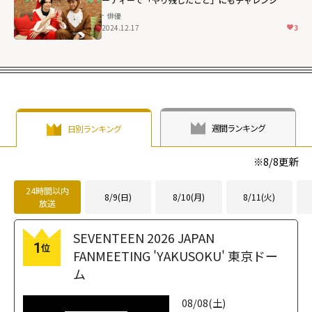
俳優
2024.12.17
3
週間ランキング
日別ランキング
※
8/8
更新
24時間以内
8/9(日)
8/10(月)
8/11(火)
放送
SEVENTEEN 2026 JAPAN
1
位
FANMEETING 'YAKUSOKU' 東京ドー
ム
08/08(土)