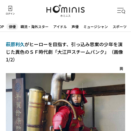
OP
俳優
韓流・海外スター
アイドル
声優
ミュージシャン
スポーツ
萩原利久
がヒーローを目指す、引っ込み思案の少年を演
じた異色のＳＦ時代劇「大江戸スチームパンク」（画像
1/2）