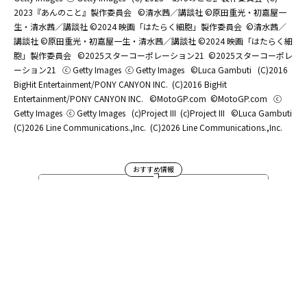
2023『あんのこと』製作委員会
©清水茜／講談社 ©原田重光・初嘉屋一
生・清水茜／講談社 ©2024 映画「はたらく細胞」製作委員会
©清水茜／
講談社 ©原田重光・初嘉屋一生・清水茜／講談社 ©2024 映画「はたらく細
胞」製作委員会
©2025スターコーポレーション21
©2025スターコーポレ
ーション21
ⓒ Getty Images
ⓒ Getty Images
©Luca Gambuti
(C)2016
BigHit Entertainment/PONY CANYON INC.
(C)2016 BigHit
Entertainment/PONY CANYON INC.
©MotoGP.com
©MotoGP.com
ⓒ
Getty Images
ⓒ Getty Images
(c)Project III
(c)Project III
©Luca Gambuti
(C)2026 Line Communications.,Inc.
(C)2026 Line Communications.,Inc.
おすすめ情報