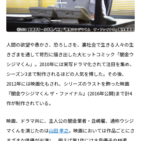
人間の欲望や愚かさ、恐ろしさを、裏社会で生きる人々の生
きざまを通して苛烈に描き出した大ヒットコミック「闇金ウ
シジマくん」。2010年には実写ドラマ化されて注目を集め、
シーズン3まで制作されるほどの人気を博した。その後、
2012年には映画化もされ、シリーズのラストを飾った映画
『闇金ウシジマくん ザ・ファイナル』(2016年公開)まで計4
作が制作されている。
映画、ドラマ共に、主人公の闇金業者・丑嶋馨、通称ウシジ
マくんを演じたのは
山田 孝之
。映画においては作品ごとにさ
まざまな俳優が出演し、例えば第1作には大島優子や林遣