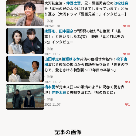
大河初主演・
仲野太賀
、兄・豊臣秀吉役の
池松壮亮
を「本当の兄のように甘えてしまっています」と振
り返る【大河ドラマ「豊臣兄弟！」インタビュー】
俳優
2026.01.01
18
綾野剛
、
⽥中麗奈
の"即興の蹴り"を絶賛「『最
高！』と思いましたね(笑)」 映画『星と月は天の
穴』インタビュー
俳優
2025.12.17
20
山田孝之
&
綾瀬はるか
共演の色褪せぬ名作！
松下由
樹
演じる教師の視点から物語を振り返る「世界の中
心で、愛をさけぶ特別編〜17年目の卒業〜」
俳優
2025.12.12
3
橋本愛
が元ホス狂いの激情のように渦巻く愛を表
現！
仲野太賀
と夫婦を演じた「熱のあとに」
俳優
2025.11.07
1
記事の画像