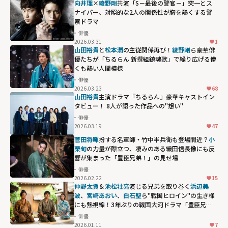
向井理
×
綾野剛
共演「S－最後の警官－」――突一とス
ナイパー、対照的な2人の関係性が胸を熱くする警
察ドラマ
俳優
2026.03.31
1
山田裕貴
と
松本潤
の主従関係再び！
綾野剛
ら豪華俳
優たちが「ちるらん 新撰組鎮魂歌」で繰り広げる儚
くも熱い人間模様
俳優
2026.03.23
68
山田裕貴
主演ドラマ『ちるらん』豪華キャストイン
タビュー！ 8人が語った作品への"想い"
俳優
2026.03.19
47
菅田将暉
扮する名軍師・竹中半兵衛も登場間近？
小
栗旬
の力量が際立つ、凄みのある織田信長像にも反
響が集まった「豊臣兄弟！」の見せ場
俳優
2026.02.22
15
仲野太賀
＆
池松壮亮
演じる兄弟を取り巻く
浜辺美
波
、
宮崎あおい
、
白石聖
ら"戦国ヒロイン"の生き様
にも熱視線！3年ぶりの戦国大河ドラマ「豊臣兄
弟！」
俳優
2026.01.11
7