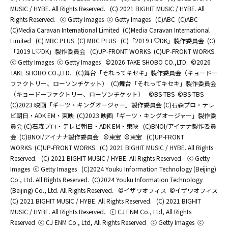
MUSIC / HYBE. All Rights Reserved.
(C) 2021 BIGHIT MUSIC / HYBE. All
Rights Reserved.
ⓒ Getty Images
ⓒ Getty Images
(C)ABC
(C)ABC
(C)Media Caravan International Limited
(C)Media Caravan International
Limited
(C) MBC PLUS
(C) MBC PLUS
(C)「2019 L♡DK」製作委員会
(C)
「2019 L♡DK」製作委員会
(C)UP-FRONT WORKS
(C)UP-FRONT WORKS
ⓒ Getty Images
ⓒ Getty Images
©2026 TAKE SHOBO CO.,LTD.
©2026
TAKE SHOBO CO.,LTD.
(C)舞台「それってキセキ」製作委員会（キョードー
ファクトリー、ローソンチケット）
(C)舞台「それってキセキ」製作委員会
（キョードーファクトリー、ローソンチケット）
©BS-TBS
©BS-TBS
(C)2023 映画「ギーツ・キングオージャー」製作委員会 (C)石森プロ・テレ
ビ朝日・ADK EM・東映
(C)2023 映画「ギーツ・キングオージャー」製作委
員会 (C)石森プロ・テレビ朝日・ADK EM・東映
(C)BNOI/アイナナ製作委員
会
(C)BNOI/アイナナ製作委員会
©東宝
©東宝
(C)UP-FRONT
WORKS
(C)UP-FRONT WORKS
(C) 2021 BIGHIT MUSIC / HYBE. All Rights
Reserved.
(C) 2021 BIGHIT MUSIC / HYBE. All Rights Reserved.
ⓒ Getty
Images
ⓒ Getty Images
(C)2024 Youku Information Technology (Beijing)
Co., Ltd. All Rights Reserved.
(C)2024 Youku Information Technology
(Beijing) Co., Ltd. All Rights Reserved.
©イザワオフィス
©イザワオフィス
(C) 2021 BIGHIT MUSIC / HYBE. All Rights Reserved.
(C) 2021 BIGHIT
MUSIC / HYBE. All Rights Reserved.
ⓒ CJ ENM Co., Ltd, All Rights
Reserved
ⓒ CJ ENM Co., Ltd, All Rights Reserved
ⓒ Getty Images
ⓒ