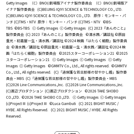
Getty Images
（C）BNOI/劇場版アイナナ製作委員会
（C）BNOI/劇場版ア
イナナ製作委員会
(C)BEIJING IQIYI SCIENCE & TECHNOLOGY CO., LTD.
(C)BEIJING IQIYI SCIENCE & TECHNOLOGY CO., LTD.
原作：モンキー・パ
ンチ (C)TMS・NTV
原作：モンキー・パンチ (C)TMS・NTV
©BS-
TBS
©BS-TBS
ⓒ Getty Images
ⓒ Getty Images
(C) 2023『あんのこと』
製作委員会
(C) 2023『あんのこと』製作委員会
©清水茜／講談社 ©原田
重光・初嘉屋一生・清水茜／講談社 ©2024 映画「はたらく細胞」製作委員
会
©清水茜／講談社 ©原田重光・初嘉屋一生・清水茜／講談社 ©2024 映
画「はたらく細胞」製作委員会
©2025スターコーポレーション21
©2025
スターコーポレーション21
ⓒ Getty Images
ⓒ Getty Images
ⓒ Getty
Images
ⓒ Getty Images
©GMMTV Co., Ltd., All rights reserved.
©GMMTV
Co., Ltd., All rights reserved.
(C)「過保護な若旦那様の甘やかし婚」製作委
員会・MBS
(C)「過保護な若旦那様の甘やかし婚」製作委員会・MBS
(C)2026 Line Communications.,Inc.
(C)2026 Line Communications.,Inc.
(C)渡辺プロダクション
(C)渡辺プロダクション
©2026 TAKE SHOBO
CO.,LTD.
©2026 TAKE SHOBO CO.,LTD.
ⓒ Getty Images
ⓒ Getty Images
(c)Project III
(c)Project III
©Luca Gambuti
(C) 2021 BIGHIT MUSIC /
HYBE. All Rights Reserved.
(C) 2021 BIGHIT MUSIC / HYBE. All Rights
Reserved.