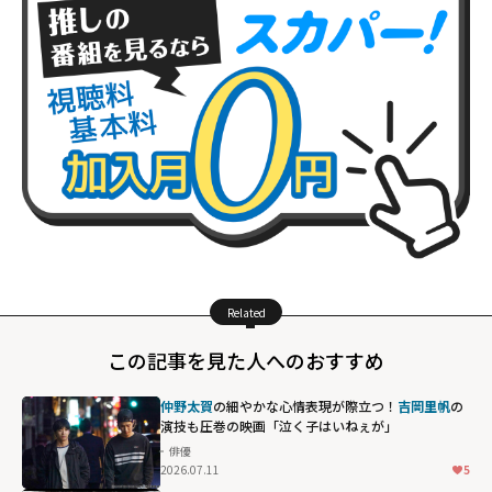
Related
この記事を見た人へのおすすめ
仲野太賀
の細やかな心情表現が際立つ！
吉岡里帆
の
演技も圧巻の映画「泣く子はいねぇが」
俳優
2026.07.11
5