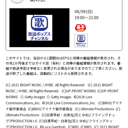
08/09(日)
19:00～21:00
このサイトでは、当日から1週間分はEPGと同等の番組情報が表示され、そ
の先1か月後まではガイド誌（有料）と同等の番組情報が表示されます。番
組や放送予定は予告なく変更される場合がありますのでご了承ください。放
送が終了した番組は、自動的にリストから削除されます。
(C) 2021 BIGHIT MUSIC / HYBE. All Rights Reserved.
(C) 2021 BIGHIT
MUSIC / HYBE. All Rights Reserved.
(C)UP-FRONT WORKS
(C)UP-FRONT
WORKS
ⓒ Getty Images
ⓒ Getty Images
©2026 Line
Communications.,Inc.
©2026 Line Communications.,Inc.
(C)BNOI/アイナ
ナ製作委員会
(C)BNOI/アイナナ製作委員会
(C) Ultimate Productions
(C)
Ultimate Productions
(C)日渡早紀・白泉社(花とゆめ)/フライングドッ
グ/PRODUCTION I.G
(C)日渡早紀・白泉社(花とゆめ)/フライングドッ
グ/PRODUCTION I.G
©Luca Gambuti
(C)KBS
(C)KBS
(C) 2021 BIGHIT