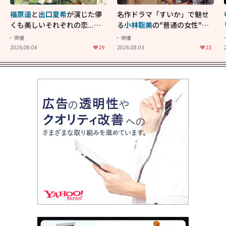
福原遥
と
出口夏希
が演じた儚
名作ドラマ「すいか」で魅せ
くも美しいそれぞれの恋...生
る
小林聡美
の"普通の女性"が
きることの尊さを教えてくれ
大人に刺さる...映画「かもめ
俳優
俳優
た映画「あの花が咲く丘で、
食堂」にも通じる静かな芝居
2026.08.04
29
2026.08.03
23
君とまた出会えたら。」