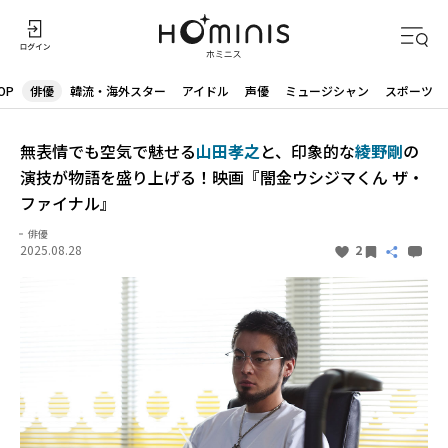
OP
俳優
韓流・海外スター
アイドル
声優
ミュージシャン
スポーツ
無表情でも空気で魅せる
山田孝之
と、印象的な
綾野剛
の
演技が物語を盛り上げる！映画『闇金ウシジマくん ザ・
ファイナル』
俳優
2025.08.28
2