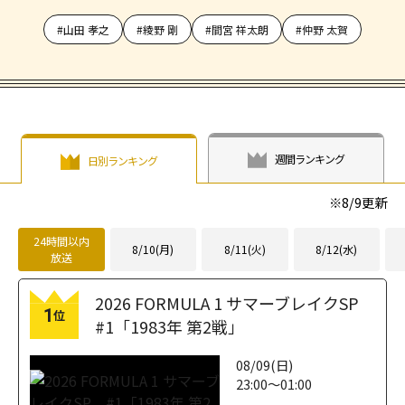
#山田 孝之
#綾野 剛
#間宮 祥太朗
#仲野 太賀
週間ランキング
日別ランキング
※
8/9
更新
24時間以内
8/10(月)
8/11(火)
8/12(水)
放送
2026 FORMULA 1 サマーブレイクSP
1
位
#1「1983年 第2戦」
08/09(日)
23:00～01:00