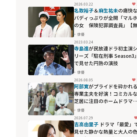
2026.03.22
名取裕子
＆
麻生祐未
の痛快
バディっぷりが全開「マル
の女 保険犯罪調査員」【
料放送】
俳優
2023.03.24
寺島進
が民放連ドラ初主演
リーズ「駐在刑事 Season3
で見せた円熟の演技
俳優
2026.08.05
阿部寛
がプライドを砕かれ
専業主夫を好演！コミカル
芝居に注目のホームドラマ
「アットホーム・ダッド」
俳優
2026.07.29
吉高由里子
ドラマ「最愛」
見せた静かな熱量と大人の