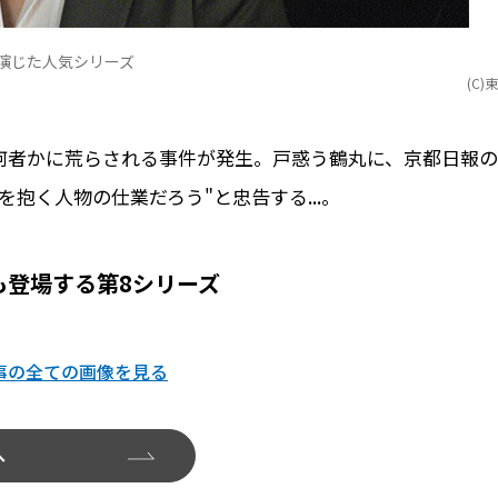
演じた人気シリーズ
(C)
が何者かに荒らされる事件が発生。戸惑う鶴丸に、京都日報の
を抱く人物の仕業だろう"と忠告する...。
も登場する第8シリーズ
事の全ての画像を見る
へ