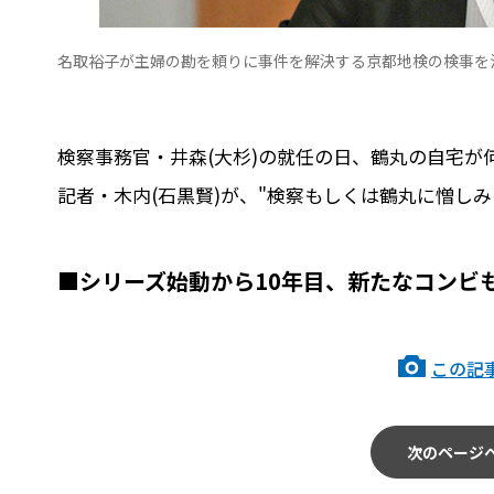
名取裕子が主婦の勘を頼りに事件を解決する京都地検の検事を
検察事務官・井森(大杉)の就任の日、鶴丸の自宅
記者・木内(石黒賢)が、"検察もしくは鶴丸に憎しみ
■シリーズ始動から10年目、新たなコンビ
この記
次のページ