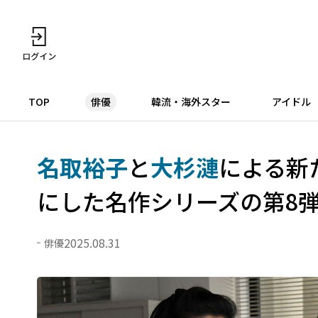
TOP
俳優
韓流・海外スター
アイドル
名取裕子
と
大杉漣
による新
にした名作シリーズの第8
2025.08.31
俳優