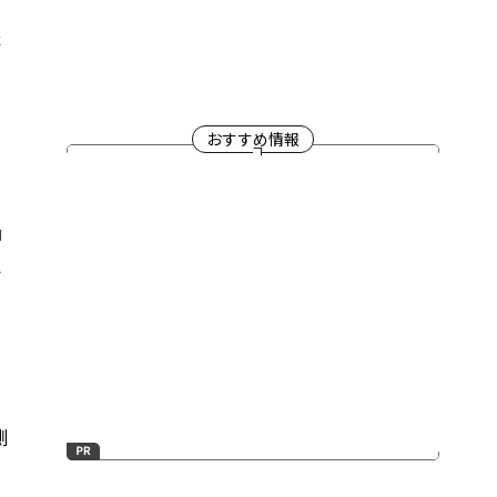
た
おすすめ情報
押
さ
こ
側