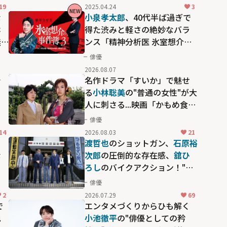
19
2025.04.24
3
NEW
な
小泉孝太郎
、40代半ば過ぎで
ホ
得た渋みと軽さの絶妙なバラ
無
ンス「精神分析医 氷室想介の
事件簿３」で見せる進化
俳優
2026.08.07
シ
名作ドラマ「すいか」で魅せ
」
る
小林聡美
の"普通の女性"が大
人に刺さる...映画「かもめ食
堂」にも通じる静かな芝居
俳優
14
2026.08.03
21
る
渡哲也
のショットガン、
石原裕
な
次郎
の圧倒的な存在感、
舘ひ
ろし
のバイクアクション！"大
門軍団"のカッコよさが詰まっ
俳優
た「西部警察 PART-II」
2
2026.07.29
69
で
エンタメづくりからひも解く
色
小池徹平
の"俳優としての矜