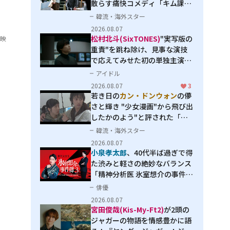
散らす痛快コメディ「キム課長
とソ理事～Bravo! Your Life
韓流・海外スター
～」
2026.08.07
松村北斗(SixTONES)
"実写版の
東映
重責"を跳ね除け、見事な演技
で応えてみせた初の単独主演映
画「秒速5センチメートル」
アイドル
2026.08.07
3
若き日の
カン・ドンウォン
の儚
さと輝き "少女漫画"から飛び出
したかのよう"と評された「オ
オカミの誘惑」
韓流・海外スター
2026.08.07
小泉孝太郎
、40代半ば過ぎで得
た渋みと軽さの絶妙なバランス
「精神分析医 氷室想介の事件簿
３」で見せる進化
俳優
2026.08.07
宮田俊哉(Kis-My-Ft2)
が2頭の
ジャガーの物語を情感豊かに語