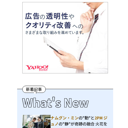
新着記事
What's New
ナムグン・ミン
の"動"と
2PM ジ
ュノ
の"静"が奇跡の融合 火花を