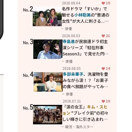
花が咲く丘で、君とまた出
2026.08.04
19
2
会えたら。」
名作ドラマ「すいか」で
No.
魅せる
小林聡美
の"普通の
女性"が大人に刺さる...映
画「かもめ食堂」にも通
俳優
じる静かな芝居
2026.08.03
21
3
寺島進
が民放連ドラ初主
No.
演シリーズ「駐在刑事
Season3」で見せた円熟
の演技
俳優
2026.08.05
14
4
多部未華子
、洗濯物を畳
No.
みながら涙！？「お菓子
の食べ放題がやってみた
い」ハンディファン4台の
俳優
暑さ対策も明かす
2026.07.31
19
5
「涙の女王」
キム・スヒ
No.
ョン
"ブレイク前"の初々
しい輝きに引き込まれ
る...
2PM テギョン
ら豪華
韓流・海外スター
共演の青春名作「ドリー