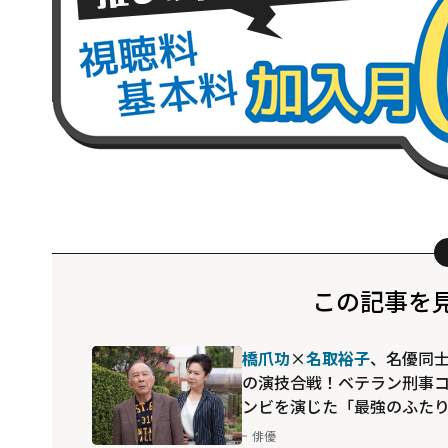
この記事を
橋爪功
×
名取裕子
、名優同
の演技合戦！ベテラン刑事
ンビを演じた「最強のふた
～京都府警 特別捜査班～」
俳優