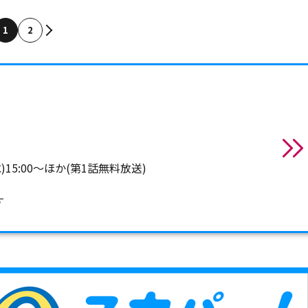
1
2
水)15:00～ほか(第1話無料放送)
す