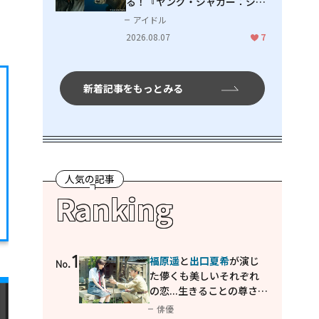
る！『ヤング・ジャガー：ジャ
ングル王への道』『ジャガーと
アイドル
ウミガメの物語：熱帯林の守護
2026.08.07
7
神』で見せるナレーションの妙
新着記事をもっとみる
人気の記事
Ranking
1
福原遥
と
出口夏希
が演じ
No.
た儚くも美しいそれぞれ
の恋...生きることの尊さを
教えてくれた映画「あの
俳優