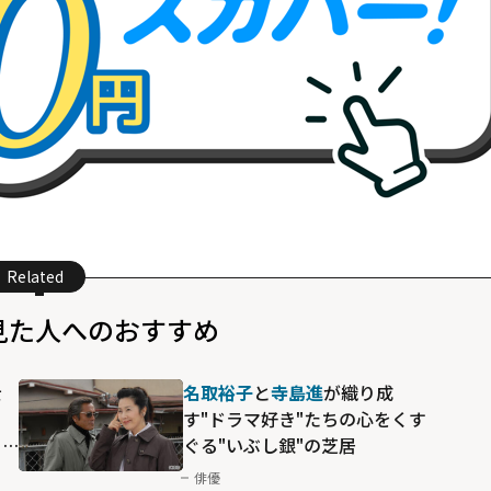
Related
見た人へのおすすめ
士
名取裕子
と
寺島進
が織り成
コ
す"ドラマ好き"たちの心をくす
り
ぐる"いぶし銀"の芝居
俳優