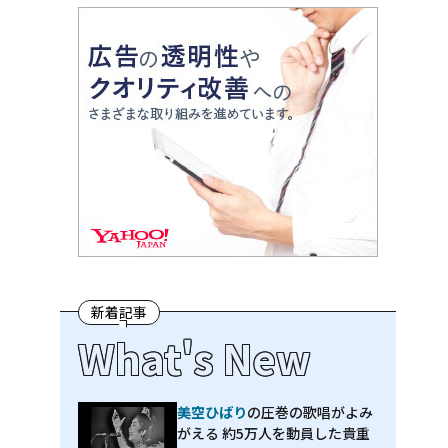
新着記事
What's New
美空ひばり
の圧巻の歌唱がよみ
がえる 約5万人を動員した貴重