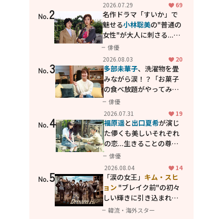
カッコよさが詰まった
2026.07.29
69
2
「西部警察 PART-II」
名作ドラマ「すいか」で
No.
魅せる
小林聡美
の"普通の
女性"が大人に刺さる...映
画「かもめ食堂」にも通
俳優
じる静かな芝居
2026.08.03
20
3
多部未華子
、洗濯物を畳
No.
みながら涙！？「お菓子
の食べ放題がやってみた
い」ハンディファン4台の
俳優
暑さ対策も明かす
2026.07.31
19
4
福原遥
と
出口夏希
が演じ
No.
た儚くも美しいそれぞれ
の恋...生きることの尊さ
を教えてくれた映画「あ
俳優
の花が咲く丘で、君とま
2026.08.04
14
5
た出会えたら。」
「涙の女王」
キム・スヒ
No.
ョン
"ブレイク前"の初々
しい輝きに引き込まれ
る...
2PM テギョン
ら豪華
韓流・海外スター
共演の青春名作「ドリー