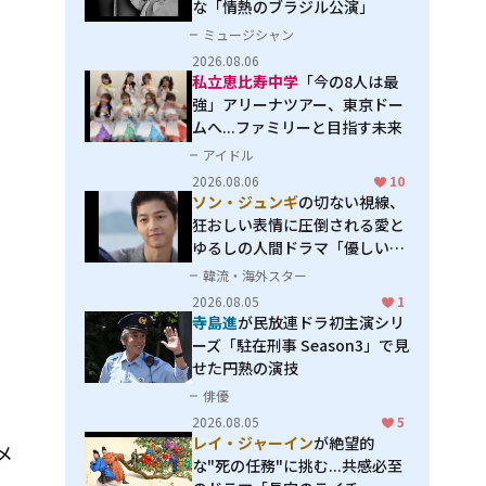
な「情熱のブラジル公演」
ミュージシャン
2026.08.06
私立恵比寿中学
「今の8人は最
強」アリーナツアー、東京ドー
ムへ...ファミリーと目指す未来
アイドル
2026.08.06
10
ソン・ジュンギ
の切ない視線、
狂おしい表情に圧倒される――愛と
ゆるしの人間ドラマ「優しい
男」
韓流・海外スター
2026.08.05
1
寺島進
が民放連ドラ初主演シリ
ーズ「駐在刑事 Season3」で見
せた円熟の演技
俳優
2026.08.05
5
レイ・ジャーイン
が絶望的
メ
な"死の任務"に挑む...共感必至