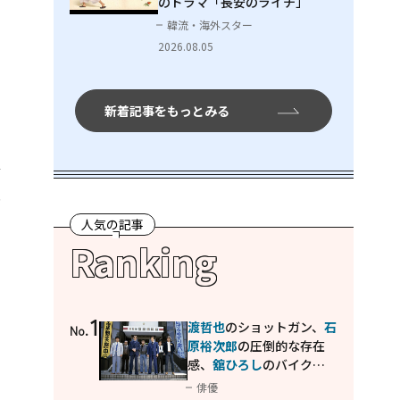
のドラマ「長安のライチ」
韓流・海外スター
2026.08.05
新着記事をもっとみる
で
歩
人気の記事
Ranking
1
渡哲也
のショットガン、
石
No.
原裕次郎
の圧倒的な存在
感、
舘ひろし
のバイクア
クション！"大門軍団"の
俳優