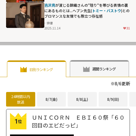
吉沢亮
が演じる錦織さんの"陰り"を帯びる表情の裏
にあるものとは...ヘブン先生(
トミー・バストウ
)との
ブロマンスな友情でも際立つ存在感
俳優
2025.11.14
31
トミー・バスト
ウ)とのブロマン
スな友情でも際
立つ存在感"
width="304"
height="203"
週間ランキング
日別ランキング
loading="lazy"
fetchpriority="h
※
8/6
更新
igh">
24時間以内
8/7(金)
8/8(土)
8/9(日)
放送
ＵＮＩＣＯＲＮ ＥＢＩ６０祭「６０
1
位
回目のエビだっピ」