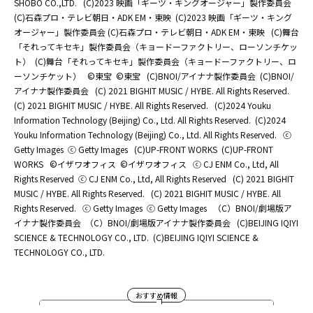
SHOBO CO.,LTD.
(C)2023 映画「ギーツ・キングオージャー」製作委員会
(C)石森プロ・テレビ朝日・ADK EM・東映
(C)2023 映画「ギーツ・キング
オージャー」製作委員会 (C)石森プロ・テレビ朝日・ADK EM・東映
(C)舞台
「それってキセキ」製作委員会（キョードーファクトリー、ローソンチケッ
ト）
(C)舞台「それってキセキ」製作委員会（キョードーファクトリー、ロ
ーソンチケット）
©東宝
©東宝
(C)BNOI/アイナナ製作委員会
(C)BNOI/
アイナナ製作委員会
(C) 2021 BIGHIT MUSIC / HYBE. All Rights Reserved.
(C) 2021 BIGHIT MUSIC / HYBE. All Rights Reserved.
(C)2024 Youku
Information Technology (Beijing) Co., Ltd. All Rights Reserved.
(C)2024
Youku Information Technology (Beijing) Co., Ltd. All Rights Reserved.
ⓒ
Getty Images
ⓒ Getty Images
(C)UP-FRONT WORKS
(C)UP-FRONT
WORKS
©イザワオフィス
©イザワオフィス
ⓒ CJ ENM Co., Ltd, All
Rights Reserved
ⓒ CJ ENM Co., Ltd, All Rights Reserved
(C) 2021 BIGHIT
MUSIC / HYBE. All Rights Reserved.
(C) 2021 BIGHIT MUSIC / HYBE. All
Rights Reserved.
ⓒ Getty Images
ⓒ Getty Images
（C）BNOI/劇場版ア
イナナ製作委員会
（C）BNOI/劇場版アイナナ製作委員会
(C)BEIJING IQIYI
SCIENCE & TECHNOLOGY CO., LTD.
(C)BEIJING IQIYI SCIENCE &
TECHNOLOGY CO., LTD.
おすすめ情報