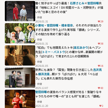
働く悦子はやっぱり最高！
石原さとみ
×
菅田将暉
共
演「地味にスゴイ！DX 校閲ガール・河野悦子」が描
いた"仕事と恋のその後"
俳優
2026.01.31
29
小栗旬
・
菅田将暉
・
橋本環奈
、それぞれが体当たり
すぎる演技で作り上げた実写版「銀魂」シリーズ、
その魅力を改めて振り返る
俳優
2026.01.31
38
「紅白」でも垣間見えたトキ(
高石あかり
)＆ヘブン
先生(
トミー・バストウ
)との確かな絆...新展開の朝ド
ラ「ばけばけ」で育まれた2人の信頼関係
俳優
2026.01.05
16
世界にも波及？「国宝」現象を引き起こした
吉沢亮
＆
横浜流星
...朝ドラ「ばけばけ」＆大河「べらぼ
う」にも表れた鮮烈な存在感
俳優
2025.12.07
43
菅田将暉
の演技のバランス感覚が光る！型破りなキ
ャラたちの中で唯一の"まとも枠"を演じた「銀魂」
俳優
2025.11.20
2