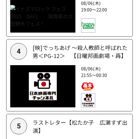
08/06(木)
19:00～22:00
[映]でっちあげ ～殺人教師と呼ばれた
4
男＜PG-12＞ 【日曜邦画劇場・再】
08/06(木)
21:55～00:30
ラストレター【松たか子 広瀬すず出
5
演】