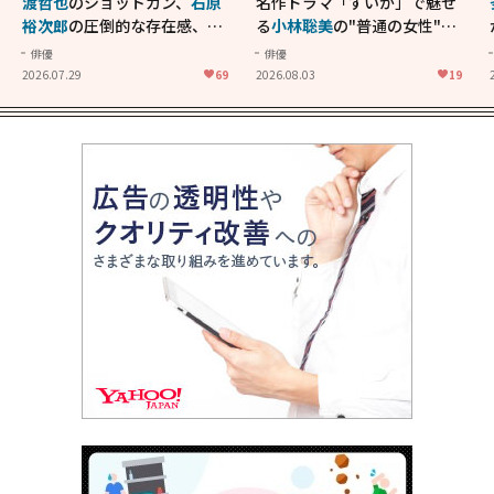
渡哲也
のショットガン、
石原
名作ドラマ「すいか」で魅せ
裕次郎
の圧倒的な存在感、
舘
る
小林聡美
の"普通の女性"が
ひろし
のバイクアクショ
大人に刺さる...映画「かもめ
俳優
俳優
ン！"大門軍団"のカッコよさ
食堂」にも通じる静かな芝居
2026.07.29
69
2026.08.03
19
が詰まった「西部警察 PART-
II」