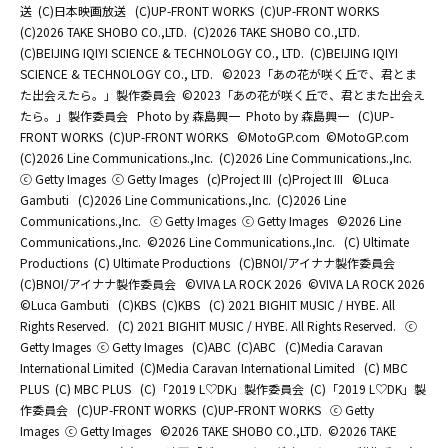
送
(C)日本映画放送
(C)UP-FRONT WORKS
(C)UP-FRONT WORKS
(C)2026 TAKE SHOBO CO.,LTD.
(C)2026 TAKE SHOBO CO.,LTD.
(C)BEIJING IQIYI SCIENCE & TECHNOLOGY CO., LTD.
(C)BEIJING IQIYI
SCIENCE & TECHNOLOGY CO., LTD.
©2023「あの花が咲く丘で、君とま
た出会えたら。」製作委員会
©2023「あの花が咲く丘で、君とまた出会え
たら。」製作委員会
Photo by 森島興一
Photo by 森島興一
(C)UP-
FRONT WORKS
(C)UP-FRONT WORKS
©MotoGP.com
©MotoGP.com
(C)2026 Line Communications.,Inc.
(C)2026 Line Communications.,Inc.
ⓒ Getty Images
ⓒ Getty Images
(c)Project III
(c)Project III
©Luca
Gambuti
(C)2026 Line Communications.,Inc.
(C)2026 Line
Communications.,Inc.
ⓒ Getty Images
ⓒ Getty Images
©2026 Line
Communications.,Inc.
©2026 Line Communications.,Inc.
(C) Ultimate
Productions
(C) Ultimate Productions
(C)BNOI/アイナナ製作委員会
(C)BNOI/アイナナ製作委員会
©️VIVA LA ROCK 2026
©️VIVA LA ROCK 2026
©Luca Gambuti
(C)KBS
(C)KBS
(C) 2021 BIGHIT MUSIC / HYBE. All
Rights Reserved.
(C) 2021 BIGHIT MUSIC / HYBE. All Rights Reserved.
ⓒ
Getty Images
ⓒ Getty Images
(C)ABC
(C)ABC
(C)Media Caravan
International Limited
(C)Media Caravan International Limited
(C) MBC
PLUS
(C) MBC PLUS
(C)「2019 L♡DK」製作委員会
(C)「2019 L♡DK」製
作委員会
(C)UP-FRONT WORKS
(C)UP-FRONT WORKS
ⓒ Getty
Images
ⓒ Getty Images
©2026 TAKE SHOBO CO.,LTD.
©2026 TAKE