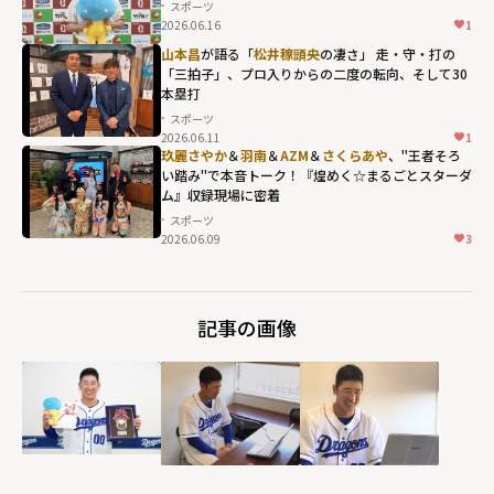
スポーツ
2026.06.16
1
山本昌
が語る「
松井稼頭央
の凄さ」 走・守・打の
「三拍子」、プロ入りからの二度の転向、そして30
本塁打
スポーツ
2026.06.11
1
玖麗さやか
＆
羽南
＆
AZM
＆
さくらあや
、"王者そろ
い踏み"で本音トーク！『煌めく☆まるごとスターダ
ム』収録現場に密着
スポーツ
2026.06.09
3
記事の画像