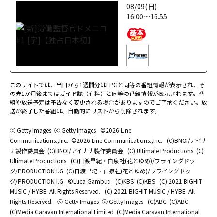
08/09(日)
16:00～16:55
このサイトでは、当日から1週間分はEPGと同等の番組情報が表示され、そ
の先1か月後まではガイド誌（有料）と同等の番組情報が表示されます。番
組や放送予定は予告なく変更される場合がありますのでご了承ください。放
送が終了した番組は、自動的にリストから削除されます。
ⓒ Getty Images
ⓒ Getty Images
©2026 Line
Communications.,Inc.
©2026 Line Communications.,Inc.
(C)BNOI/アイナ
ナ製作委員会
(C)BNOI/アイナナ製作委員会
(C) Ultimate Productions
(C)
Ultimate Productions
(C)日渡早紀・白泉社(花とゆめ)/フライングドッ
グ/PRODUCTION I.G
(C)日渡早紀・白泉社(花とゆめ)/フライングドッ
グ/PRODUCTION I.G
©Luca Gambuti
(C)KBS
(C)KBS
(C) 2021 BIGHIT
MUSIC / HYBE. All Rights Reserved.
(C) 2021 BIGHIT MUSIC / HYBE. All
Rights Reserved.
ⓒ Getty Images
ⓒ Getty Images
(C)ABC
(C)ABC
(C)Media Caravan International Limited
(C)Media Caravan International