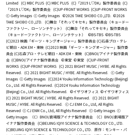
Limited
(C) MBC PLUS
(C) MBC PLUS
(C)「2019 L♡DK」製作委員会
(C)
「2019 L♡DK」製作委員会
(C)UP-FRONT WORKS
(C)UP-FRONT WORKS
ⓒ Getty Images
ⓒ Getty Images
©2026 TAKE SHOBO CO.,LTD.
©2026
TAKE SHOBO CO.,LTD.
(C)舞台「それってキセキ」製作委員会（キョードー
ファクトリー、ローソンチケット）
(C)舞台「それってキセキ」製作委員会
（キョードーファクトリー、ローソンチケット）
©BS-TBS
©BS-TBS
(C)2023 映画「ギーツ・キングオージャー」製作委員会 (C)石森プロ・テレ
ビ朝日・ADK EM・東映
(C)2023 映画「ギーツ・キングオージャー」製作委
員会 (C)石森プロ・テレビ朝日・ADK EM・東映
(C)BNOI/アイナナ製作委員
会
(C)BNOI/アイナナ製作委員会
©東宝
©東宝
(C)UP-FRONT
WORKS
(C)UP-FRONT WORKS
(C) 2021 BIGHIT MUSIC / HYBE. All Rights
Reserved.
(C) 2021 BIGHIT MUSIC / HYBE. All Rights Reserved.
ⓒ Getty
Images
ⓒ Getty Images
(C)2024 Youku Information Technology (Beijing)
Co., Ltd. All Rights Reserved.
(C)2024 Youku Information Technology
(Beijing) Co., Ltd. All Rights Reserved.
©イザワオフィス
©イザワオフィス
(C) 2021 BIGHIT MUSIC / HYBE. All Rights Reserved.
(C) 2021 BIGHIT
MUSIC / HYBE. All Rights Reserved.
ⓒ CJ ENM Co., Ltd, All Rights
Reserved
ⓒ CJ ENM Co., Ltd, All Rights Reserved
ⓒ Getty Images
ⓒ
Getty Images
（C）BNOI/劇場版アイナナ製作委員会
（C）BNOI/劇場版ア
イナナ製作委員会
(C)BEIJING IQIYI SCIENCE & TECHNOLOGY CO., LTD.
(C)BEIJING IQIYI SCIENCE & TECHNOLOGY CO., LTD.
原作：モンキー・パ