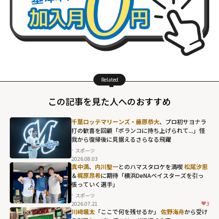
Related
この記事を見た人へのおすすめ
千葉ロッテマリーンズ・藤原恭大
、プロ初サヨナラ
打の歓喜を回顧「ポランコに持ち上げられて...」怪
我から復帰後に見据えるさらなる飛躍
スポーツ
2026.08.03
真中満
、
内川聖一
とのハマスタロケを満喫
松尾汐恩
＆
梶原昂希
に期待「横浜DeNAベイスターズを引っ
張っていく選手」
スポーツ
2026.07.21
3
川﨑颯太
「ここで何を残せるか」
佐野海舟
から受け