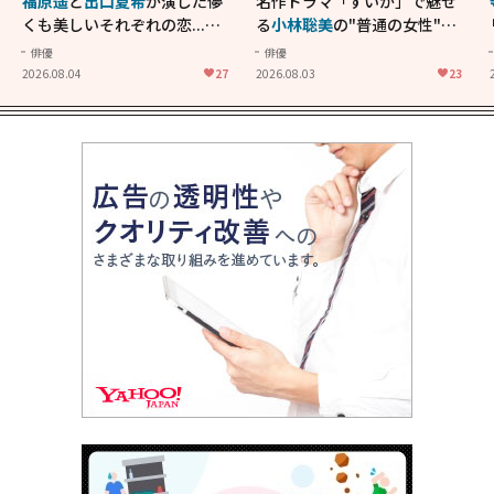
福原遥
と
出口夏希
が演じた儚
名作ドラマ「すいか」で魅せ
くも美しいそれぞれの恋...生
る
小林聡美
の"普通の女性"が
きることの尊さを教えてくれ
大人に刺さる...映画「かもめ
俳優
俳優
た映画「あの花が咲く丘で、
食堂」にも通じる静かな芝居
2026.08.04
27
2026.08.03
23
君とまた出会えたら。」