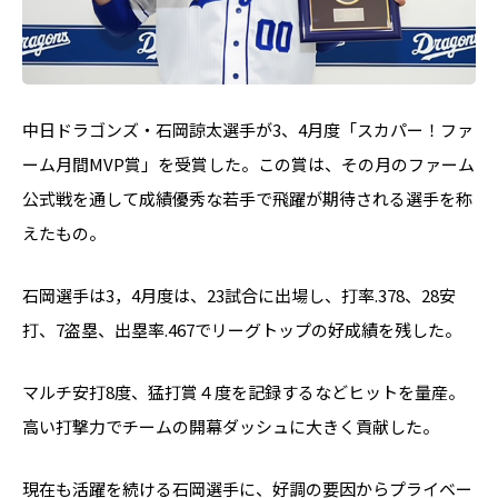
中日ドラゴンズ・石岡諒太選手が3、4月度「スカパー！ファ
ーム月間MVP賞」を受賞した。この賞は、その月のファーム
公式戦を通して成績優秀な若手で飛躍が期待される選手を称
えたもの。
石岡選手は3，4月度は、23試合に出場し、打率.378、28安
打、7盗塁、出塁率.467でリーグトップの好成績を残した。
マルチ安打8度、猛打賞４度を記録するなどヒットを量産。
高い打撃力でチームの開幕ダッシュに大きく貢献した。
現在も活躍を続ける石岡選手に、好調の要因からプライベー