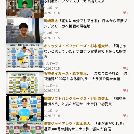
る刺激と、ブンデスリーガで描く未来
スポーツ
2026.07.16
1
川﨑颯太
「絶対に自分でもできる」 日本から直接ブ
ンデスリーガへ――挑戦の現在地
スポーツ
2026.07.15
オリックス・バファローズ・杉本裕太郎
、「僕じゃ
ないと思っていた」サヨナラ賞受賞で明かした胸の
内
スポーツ
2026.07.15
1
阪神タイガース・森下翔太
、「まだまだやれる」 球
団通算3000号となる劇的サヨナラ弾で得た自信
スポーツ
2026.07.15
2
福岡ソフトバンクホークス・谷川原健太
、「期待を
裏切ろう」と挑んだ初サヨナラ打で初受賞
スポーツ
2026.06.16
1
読売ジャイアンツ・坂本勇人
、「まだまだやれる」
通算300号の劇的サヨナラ弾で掴んだ自信