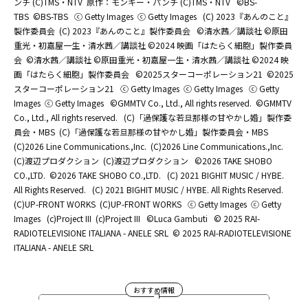
ンチ (C)TMS・NTV
原作：モンキー・パンチ (C)TMS・NTV
©BS-
TBS
©BS-TBS
ⓒ Getty Images
ⓒ Getty Images
(C) 2023『あんのこと』
製作委員会
(C) 2023『あんのこと』製作委員会
©清水茜／講談社 ©原田
重光・初嘉屋一生・清水茜／講談社 ©2024 映画「はたらく細胞」製作委員
会
©清水茜／講談社 ©原田重光・初嘉屋一生・清水茜／講談社 ©2024 映
画「はたらく細胞」製作委員会
©2025スターコーポレーション21
©2025
スターコーポレーション21
ⓒ Getty Images
ⓒ Getty Images
ⓒ Getty
Images
ⓒ Getty Images
©GMMTV Co., Ltd., All rights reserved.
©GMMTV
Co., Ltd., All rights reserved.
(C)「過保護な若旦那様の甘やかし婚」製作委
員会・MBS
(C)「過保護な若旦那様の甘やかし婚」製作委員会・MBS
(C)2026 Line Communications.,Inc.
(C)2026 Line Communications.,Inc.
(C)渡辺プロダクション
(C)渡辺プロダクション
©2026 TAKE SHOBO
CO.,LTD.
©2026 TAKE SHOBO CO.,LTD.
(C) 2021 BIGHIT MUSIC / HYBE.
All Rights Reserved.
(C) 2021 BIGHIT MUSIC / HYBE. All Rights Reserved.
(C)UP-FRONT WORKS
(C)UP-FRONT WORKS
ⓒ Getty Images
ⓒ Getty
Images
(c)Project III
(c)Project III
©Luca Gambuti
© 2025 RAI-
RADIOTELEVISIONE ITALIANA - ANELE SRL
© 2025 RAI-RADIOTELEVISIONE
ITALIANA - ANELE SRL
おすすめ情報