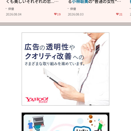
くも美しいそれぞれの恋...生
る
小林聡美
の"普通の女性"が
きることの尊さを教えてくれ
大人に刺さる...映画「かもめ
俳優
俳優
た映画「あの花が咲く丘で、
食堂」にも通じる静かな芝居
2026.08.04
19
2026.08.03
21
君とまた出会えたら。」