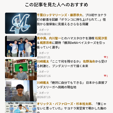
この記事を見た人へのおすすめ
千葉ロッテマリーンズ・藤原恭大
、プロ初サヨナラ
打の歓喜を回顧「ポランコに持ち上げられて...」怪
我から復帰後に見据えるさらなる飛躍
スポーツ
2026.08.03
真中満
、
内川聖一
とのハマスタロケを満喫
松尾汐恩
＆
梶原昂希
に期待「横浜DeNAベイスターズを引っ
張っていく選手」
スポーツ
2026.07.21
3
川﨑颯太
「ここで何を残せるか」
佐野海舟
から受け
る刺激と、ブンデスリーガで描く未来
スポーツ
2026.07.16
1
川﨑颯太
「絶対に自分でもできる」 日本から直接ブ
ンデスリーガへ――挑戦の現在地
スポーツ
2026.07.15
オリックス・バファローズ・杉本裕太郎
、「僕じゃ
ないと思っていた」サヨナラ賞受賞で明かした胸の
内