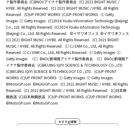
ナ製作委員会
(C)BNOI/アイナナ製作委員会
(C) 2021 BIGHIT MUSIC /
HYBE. All Rights Reserved.
(C) 2021 BIGHIT MUSIC / HYBE. All Rights
Reserved.
(C)UP-FRONT WORKS
(C)UP-FRONT WORKS
ⓒ Getty
Images
ⓒ Getty Images
(C)2024 Youku Information Technology (Beijing)
Co., Ltd. All Rights Reserved.
(C)2024 Youku Information Technology
(Beijing) Co., Ltd. All Rights Reserved.
©イザワオフィス
©イザワオフィス
(C) 2021 BIGHIT MUSIC / HYBE. All Rights Reserved.
(C) 2021 BIGHIT
MUSIC / HYBE. All Rights Reserved.
ⓒ CJ ENM Co., Ltd, All Rights
Reserved
ⓒ CJ ENM Co., Ltd, All Rights Reserved
ⓒ Getty Images
ⓒ
Getty Images
（C）BNOI/劇場版アイナナ製作委員会
（C）BNOI/劇場版ア
イナナ製作委員会
(C)BEIJING IQIYI SCIENCE & TECHNOLOGY CO., LTD.
(C)BEIJING IQIYI SCIENCE & TECHNOLOGY CO., LTD.
(C)UP-FRONT
WORKS
(C)UP-FRONT WORKS
ⓒ Getty Images
ⓒ Getty Images
©MotoGP.com
©MotoGP.com
(C) 2021 BIGHIT MUSIC / HYBE. All Rights
Reserved.
(C) 2021 BIGHIT MUSIC / HYBE. All Rights Reserved.
(C)日本映
画放送
(C)日本映画放送
(C)UP-FRONT WORKS
(C)UP-FRONT WORKS
©MotoGP.com
©MotoGP.com
おすすめ情報