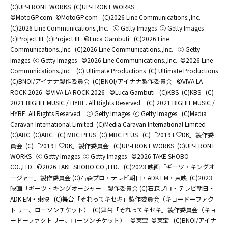
(C)UP-FRONT WORKS
(C)UP-FRONT WORKS
©MotoGP.com
©MotoGP.com
(C)2026 Line Communications.,Inc.
(C)2026 Line Communications.,Inc.
ⓒ Getty Images
ⓒ Getty Images
(c)Project III
(c)Project III
©Luca Gambuti
(C)2026 Line
Communications.,Inc.
(C)2026 Line Communications.,Inc.
ⓒ Getty
Images
ⓒ Getty Images
©2026 Line Communications.,Inc.
©2026 Line
Communications.,Inc.
(C) Ultimate Productions
(C) Ultimate Productions
(C)BNOI/アイナナ製作委員会
(C)BNOI/アイナナ製作委員会
©️VIVA LA
ROCK 2026
©️VIVA LA ROCK 2026
©Luca Gambuti
(C)KBS
(C)KBS
(C)
2021 BIGHIT MUSIC / HYBE. All Rights Reserved.
(C) 2021 BIGHIT MUSIC /
HYBE. All Rights Reserved.
ⓒ Getty Images
ⓒ Getty Images
(C)Media
Caravan International Limited
(C)Media Caravan International Limited
(C)ABC
(C)ABC
(C) MBC PLUS
(C) MBC PLUS
(C)「2019 L♡DK」製作委
員会
(C)「2019 L♡DK」製作委員会
(C)UP-FRONT WORKS
(C)UP-FRONT
WORKS
ⓒ Getty Images
ⓒ Getty Images
©2026 TAKE SHOBO
CO.,LTD.
©2026 TAKE SHOBO CO.,LTD.
(C)2023 映画「ギーツ・キングオ
ージャー」製作委員会 (C)石森プロ・テレビ朝日・ADK EM・東映
(C)2023
映画「ギーツ・キングオージャー」製作委員会 (C)石森プロ・テレビ朝日・
ADK EM・東映
(C)舞台「それってキセキ」製作委員会（キョードーファク
トリー、ローソンチケット）
(C)舞台「それってキセキ」製作委員会（キョ
ードーファクトリー、ローソンチケット）
©東宝
©東宝
(C)BNOI/アイナ