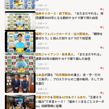
スポーツ
2026.07.15
1
阪神タイガース・森下翔太
、「まだまだやれる」 球
団通算3000号となる劇的サヨナラ弾で得た自信
スポーツ
2026.07.15
2
福岡ソフトバンクホークス・谷川原健太
、「期待を
裏切ろう」と挑んだ初サヨナラ打で初受賞
スポーツ
2026.06.16
1
読売ジャイアンツ・坂本勇人
、「まだまだやれる」
通算300号の劇的サヨナラ弾で掴んだ自信
スポーツ
2026.06.16
1
山本昌
が語る「
松井稼頭央
の凄さ」 走・守・打の
「三拍子」、プロ入りからの二度の転向、そして30
本塁打
スポーツ
2026.06.11
1
玖麗さやか
＆
羽南
＆
AZM
＆
さくらあや
、"王者そろ
い踏み"で本音トーク！『煌めく☆まるごとスターダ
ム』収録現場に密着