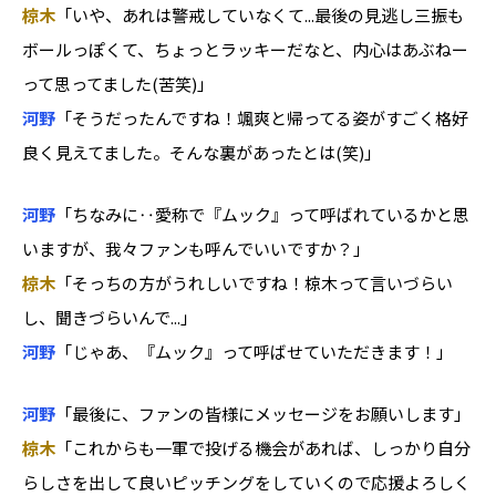
椋木
「いや、あれは警戒していなくて...最後の見逃し三振も
ボールっぽくて、ちょっとラッキーだなと、内心はあぶねー
って思ってました(苦笑)」
河野
「そうだったんですね！颯爽と帰ってる姿がすごく格好
良く見えてました。そんな裏があったとは(笑)」
河野
「ちなみに‥愛称で『ムック』って呼ばれているかと思
いますが、我々ファンも呼んでいいですか？」
椋木
「そっちの方がうれしいですね！椋木って言いづらい
し、聞きづらいんで...」
河野
「じゃあ、『ムック』って呼ばせていただきます！」
河野
「最後に、ファンの皆様にメッセージをお願いします」
椋木
「これからも一軍で投げる機会があれば、しっかり自分
らしさを出して良いピッチングをしていくので応援よろしく