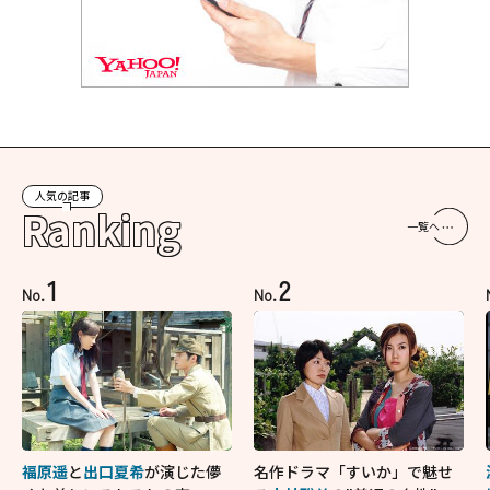
人気の記事
Ranking
一覧へ
1
2
No.
No.
福原遥
と
出口夏希
が演じた儚
名作ドラマ「すいか」で魅せ