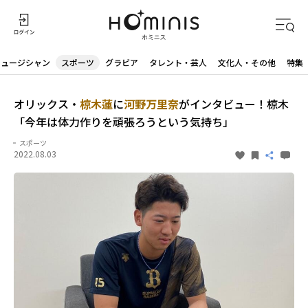
ミュージシャン
スポーツ
グラビア
タレント・芸人
文化人・その他
特集
オリックス・
椋木蓮
に
河野万里奈
がインタビュー！椋木
「今年は体力作りを頑張ろうという気持ち」
スポーツ
2022.08.03