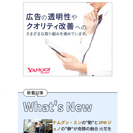
ン
新着記事
What's New
ナムグン・ミン
の"動"と
2PM ジ
ュノ
の"静"が奇跡の融合 火花を