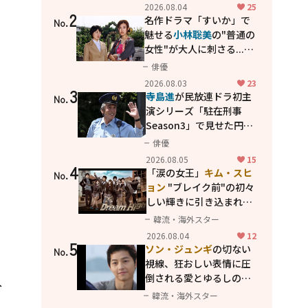
花が咲く丘で、君とまた出
2026.08.04
25
2
会えたら。」
名作ドラマ「すいか」で
No.
魅せる
小林聡美
の"普通の
女性"が大人に刺さる...映
画「かもめ食堂」にも通
俳優
じる静かな芝居
2026.08.03
23
3
寺島進
が民放連ドラ初主
No.
演シリーズ「駐在刑事
Season3」で見せた円熟
の演技
俳優
2026.08.05
15
4
「涙の女王」
キム・スヒ
No.
ョン
"ブレイク前"の初々
しい輝きに引き込まれ
る...
2PM テギョン
ら豪華
韓流・海外スター
共演の青春名作「ドリー
2026.08.04
12
5
ムハイ」
ソン・ジュンギ
の切ない
No.
視線、狂おしい表情に圧
倒される――愛とゆるしの人
入
間ドラマ「優しい男」
韓流・海外スター