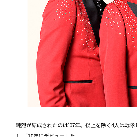
純烈が結成されたのは'07年。後上を除く4人は戦
し、'10年にデビューした。