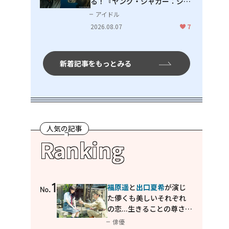
る！『ヤング・ジャガー：ジャ
ングル王への道』『ジャガーと
アイドル
ウミガメの物語：熱帯林の守護
2026.08.07
7
神』で見せるナレーションの妙
新着記事をもっとみる
人気の記事
Ranking
1
福原遥
と
出口夏希
が演じ
No.
た儚くも美しいそれぞれ
の恋...生きることの尊さを
教えてくれた映画「あの
俳優