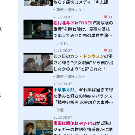
散らす痛快コメディ「キム課長
とソ理事～Bravo! Your Life
韓流・海外スター
～」
2026.08.07
11
松村北斗(SixTONES)
"実写版の
で
重責"を跳ね除け、見事な演技
で応えてみせた初の単独主演映
画「秒速5センチメートル」
アイドル
2026.08.07
16
若き日の
カン・ドンウォン
の儚
ラ
さと輝き "少女漫画"から飛び出
したかのよう"と評された「オ
オカミの誘惑」
韓流・海外スター
2026.08.07
小泉孝太郎
、40代半ば過ぎで得
モ
た渋みと軽さの絶妙なバランス
「精神分析医 氷室想介の事件簿
３」で見せる進化
俳優
2026.08.07
宮田俊哉(Kis-My-Ft2)
が2頭の
ジャガーの物語を情感豊かに語