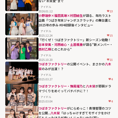
ない"お米愛"まで
アイドル
2026.01.12
23
小野瑞歩×福田真琳×村田結生
が語る、年内ラスト
企画『つばき年末ジャンボスクラッチ』の舞台裏と
2025年の歩み #84収録後インタビュー
アイドル
2025.12.24
15
「行くぜ！つばきファクトリー」新シーズン始動！
谷本安美
・
河西結心
・
土居楓奏
が語る"新メンバー・
西村乙輝
とのこれから"
アイドル
2025.10.20
21
西村乙輝とのこ
つばきファクトリー
の公開イベント、まさかの
八木
れから""
栞
のみが出演！？
width="304"
アイドル
2025.03.27
4
height="203"
つばきファクトリー・豫風瑠乃
と
八木栞
が即興ドラ
loading="lazy"
マづくりをめぐってバチバチに？！
fetchpriority="h
アイドル
igh">
2025.03.04
4
つばきファクトリー
がにらめっこ！表情管理のコツ
を公開...
八木栞
「はっちゃけすぎてモザイクをかけ
てもらったほうが良いんじゃないかな(笑)」