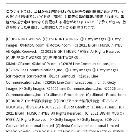
このサイトでは、当日から1週間分はEPGと同等の番組情報が表示され、そ
の先1か月後まではガイド誌（有料）と同等の番組情報が表示されます。番
組や放送予定は予告なく変更される場合がありますのでご了承ください。放
送が終了した番組は、自動的にリストから削除されます。
(C)UP-FRONT WORKS
(C)UP-FRONT WORKS
ⓒ Getty Images
ⓒ Getty
Images
©MotoGP.com
©MotoGP.com
(C) 2021 BIGHIT MUSIC / HYBE.
All Rights Reserved.
(C) 2021 BIGHIT MUSIC / HYBE. All Rights Reserved.
(C)UP-FRONT WORKS
(C)UP-FRONT WORKS
©MotoGP.com
©MotoGP.com
(C)2026 Line Communications.,Inc.
(C)2026 Line Communications.,Inc.
ⓒ Getty Images
ⓒ Getty Images
(c)Project III
(c)Project III
©Luca Gambuti
(C)2026 Line
Communications.,Inc.
(C)2026 Line Communications.,Inc.
ⓒ Getty
Images
ⓒ Getty Images
©2026 Line Communications.,Inc.
©2026 Line
Communications.,Inc.
(C) Ultimate Productions
(C) Ultimate Productions
(C)BNOI/アイナナ製作委員会
(C)BNOI/アイナナ製作委員会
©️VIVA LA
ROCK 2026
©️VIVA LA ROCK 2026
©Luca Gambuti
(C)KBS
(C)KBS
(C)
2021 BIGHIT MUSIC / HYBE. All Rights Reserved.
(C) 2021 BIGHIT MUSIC /
HYBE. All Rights Reserved.
ⓒ Getty Images
ⓒ Getty Images
(C)Media
Caravan International Limited
(C)Media Caravan International Limited
(C)ABC
(C)ABC
(C) MBC PLUS
(C) MBC PLUS
(C)「2019 L♡DK」製作委