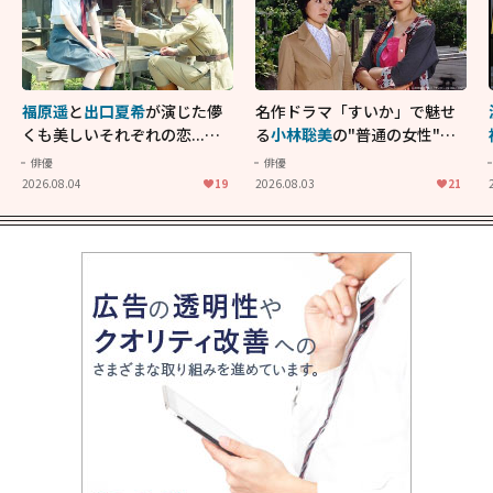
福原遥
と
出口夏希
が演じた儚
名作ドラマ「すいか」で魅せ
くも美しいそれぞれの恋...生
る
小林聡美
の"普通の女性"が
きることの尊さを教えてくれ
大人に刺さる...映画「かもめ
俳優
俳優
た映画「あの花が咲く丘で、
食堂」にも通じる静かな芝居
2026.08.04
19
2026.08.03
21
君とまた出会えたら。」