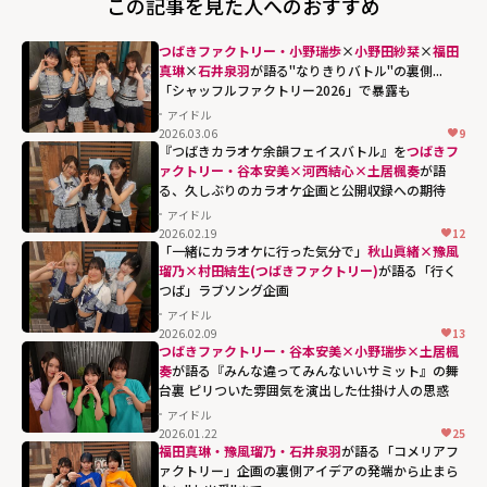
この記事を見た人へのおすすめ
つばきファクトリー・小野瑞歩
×
小野田紗栞
×
福田
真琳
×
石井泉羽
が語る"なりきりバトル"の裏側...
「シャッフルファクトリー2026」で暴露も
アイドル
2026.03.06
9
『つばきカラオケ余韻フェイスバトル』を
つばきフ
ァクトリー・谷本安美×河西結心×土居楓奏
が語
る、久しぶりのカラオケ企画と公開収録への期待
アイドル
2026.02.19
12
「一緒にカラオケに行った気分で」
秋山眞緒×豫風
瑠乃×村田結生(つばきファクトリー)
が語る「行く
つば」ラブソング企画
アイドル
2026.02.09
13
つばきファクトリー・谷本安美×小野瑞歩×土居楓
奏
が語る『みんな違ってみんないいサミット』の舞
台裏 ピリついた雰囲気を演出した仕掛け人の思惑
アイドル
2026.01.22
25
福田真琳・豫風瑠乃・石井泉羽
が語る「コメリアフ
ァクトリー」企画の裏側――アイデアの発端から止まら