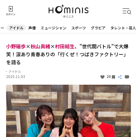
ター
アイドル
声優
ミュージシャン
スポーツ
グラビア
タレント・芸人
小野瑞歩
×
秋山眞緒
×
村田結生
、"世代間バトル"で大爆
笑！涙あり青春ありの「行くぜ！つばきファクトリー」
を語る
アイドル
2025.11.03
28