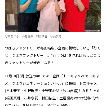
写真左から、小野瑞歩、村田結生、秋山眞緒
つばきファクトリーが毎回幅広い企画に挑戦している「行く
ぜ！つばきファクトリー」。"行くつば"を見ればもっとつば
きファクトリーが好きになる！
11月10日(月)放送の#81では、企画「トニキャメvs カミキャ
メ！つばきジェネレーションバトル」に挑戦。トニキャメ
(谷本安美・小野瑞歩・小野田紗栞・秋山眞緒)とカミキャメ
(福田真琳・石井泉羽・村田結生・土居楓奏)の世代別に分か
れてバトルを繰り広げる。MCは河西結心。