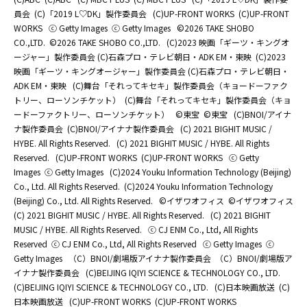
員会
(C)「2019 L♡DK」製作委員会
(C)UP-FRONT WORKS
(C)UP-FRONT
WORKS
ⓒ Getty Images
ⓒ Getty Images
©2026 TAKE SHOBO
CO.,LTD.
©2026 TAKE SHOBO CO.,LTD.
(C)2023 映画「ギーツ・キングオ
ージャー」製作委員会 (C)石森プロ・テレビ朝日・ADK EM・東映
(C)2023
映画「ギーツ・キングオージャー」製作委員会 (C)石森プロ・テレビ朝日・
ADK EM・東映
(C)舞台「それってキセキ」製作委員会（キョードーファク
トリー、ローソンチケット）
(C)舞台「それってキセキ」製作委員会（キョ
ードーファクトリー、ローソンチケット）
©東宝
©東宝
(C)BNOI/アイナ
ナ製作委員会
(C)BNOI/アイナナ製作委員会
(C) 2021 BIGHIT MUSIC /
HYBE. All Rights Reserved.
(C) 2021 BIGHIT MUSIC / HYBE. All Rights
Reserved.
(C)UP-FRONT WORKS
(C)UP-FRONT WORKS
ⓒ Getty
Images
ⓒ Getty Images
(C)2024 Youku Information Technology (Beijing)
Co., Ltd. All Rights Reserved.
(C)2024 Youku Information Technology
(Beijing) Co., Ltd. All Rights Reserved.
©イザワオフィス
©イザワオフィス
(C) 2021 BIGHIT MUSIC / HYBE. All Rights Reserved.
(C) 2021 BIGHIT
MUSIC / HYBE. All Rights Reserved.
ⓒ CJ ENM Co., Ltd, All Rights
Reserved
ⓒ CJ ENM Co., Ltd, All Rights Reserved
ⓒ Getty Images
ⓒ
Getty Images
（C）BNOI/劇場版アイナナ製作委員会
（C）BNOI/劇場版ア
イナナ製作委員会
(C)BEIJING IQIYI SCIENCE & TECHNOLOGY CO., LTD.
(C)BEIJING IQIYI SCIENCE & TECHNOLOGY CO., LTD.
(C)日本映画放送
(C)
日本映画放送
(C)UP-FRONT WORKS
(C)UP-FRONT WORKS