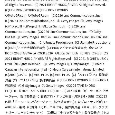
All Rights Reserved.
(C) 2021 BIGHIT MUSIC / HYBE. All Rights Reserved.
(C)UP-FRONT WORKS
(C)UP-FRONT WORKS
©MotoGP.com
©MotoGP.com
(C)2026 Line Communications.,Inc.
(C)2026 Line Communications.,Inc.
ⓒ Getty Images
ⓒ Getty Images
(c)Project III
(c)Project III
©Luca Gambuti
(C)2026 Line
Communications.,Inc.
(C)2026 Line Communications.,Inc.
ⓒ Getty
Images
ⓒ Getty Images
©2026 Line Communications.,Inc.
©2026 Line
Communications.,Inc.
(C) Ultimate Productions
(C) Ultimate Productions
(C)BNOI/アイナナ製作委員会
(C)BNOI/アイナナ製作委員会
©️VIVA LA
ROCK 2026
©️VIVA LA ROCK 2026
©Luca Gambuti
(C)KBS
(C)KBS
(C)
2021 BIGHIT MUSIC / HYBE. All Rights Reserved.
(C) 2021 BIGHIT MUSIC /
HYBE. All Rights Reserved.
ⓒ Getty Images
ⓒ Getty Images
(C)Media
Caravan International Limited
(C)Media Caravan International Limited
(C)ABC
(C)ABC
(C) MBC PLUS
(C) MBC PLUS
(C)「2019 L♡DK」製作委
員会
(C)「2019 L♡DK」製作委員会
(C)UP-FRONT WORKS
(C)UP-FRONT
WORKS
ⓒ Getty Images
ⓒ Getty Images
©2026 TAKE SHOBO
CO.,LTD.
©2026 TAKE SHOBO CO.,LTD.
(C)2023 映画「ギーツ・キングオ
ージャー」製作委員会 (C)石森プロ・テレビ朝日・ADK EM・東映
(C)2023
映画「ギーツ・キングオージャー」製作委員会 (C)石森プロ・テレビ朝日・
ADK EM・東映
(C)舞台「それってキセキ」製作委員会（キョードーファク
トリー、ローソンチケット）
(C)舞台「それってキセキ」製作委員会（キョ