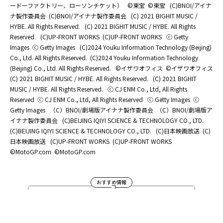
ードーファクトリー、ローソンチケット）
©東宝
©東宝
(C)BNOI/アイナ
ナ製作委員会
(C)BNOI/アイナナ製作委員会
(C) 2021 BIGHIT MUSIC /
HYBE. All Rights Reserved.
(C) 2021 BIGHIT MUSIC / HYBE. All Rights
Reserved.
(C)UP-FRONT WORKS
(C)UP-FRONT WORKS
ⓒ Getty
Images
ⓒ Getty Images
(C)2024 Youku Information Technology (Beijing)
Co., Ltd. All Rights Reserved.
(C)2024 Youku Information Technology
(Beijing) Co., Ltd. All Rights Reserved.
©イザワオフィス
©イザワオフィス
(C) 2021 BIGHIT MUSIC / HYBE. All Rights Reserved.
(C) 2021 BIGHIT
MUSIC / HYBE. All Rights Reserved.
ⓒ CJ ENM Co., Ltd, All Rights
Reserved
ⓒ CJ ENM Co., Ltd, All Rights Reserved
ⓒ Getty Images
ⓒ
Getty Images
（C）BNOI/劇場版アイナナ製作委員会
（C）BNOI/劇場版ア
イナナ製作委員会
(C)BEIJING IQIYI SCIENCE & TECHNOLOGY CO., LTD.
(C)BEIJING IQIYI SCIENCE & TECHNOLOGY CO., LTD.
(C)日本映画放送
(C)
日本映画放送
(C)UP-FRONT WORKS
(C)UP-FRONT WORKS
©MotoGP.com
©MotoGP.com
おすすめ情報