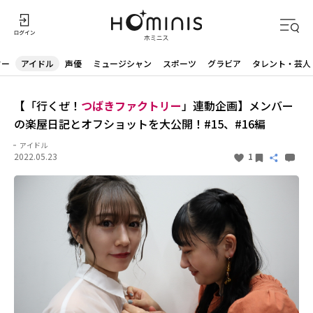
ター
アイドル
声優
ミュージシャン
スポーツ
グラビア
タレント・芸人
【「行くぜ！
つばきファクトリー
」連動企画】メンバー
の楽屋日記とオフショットを大公開！#15、#16編
アイドル
2022.05.23
1