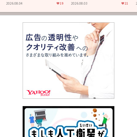
た映画「あの花が咲く丘で、
食堂」にも通じる静かな芝居
2026.08.04
19
2026.08.03
21
君とまた出会えたら。」