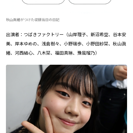
秋山眞緒がつけた収録当日の日記
出演者：つばきファクトリー（山岸理子、新沼希空、谷本安
美、岸本ゆめの、浅倉樹々、小野瑞歩、小野田紗栞、秋山眞
緒、河西結心、八木栞、福田真琳、豫風瑠乃）