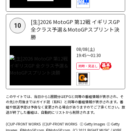
[生]2026 MotoGP 第12戦 イギリスGP
10
全クラス予選＆MotoGPスプリント決
勝
08/08(土)
19:45～01:30
同時・見逃し
このサイトでは、当日から1週間分はEPGと同等の番組情報が表示され、そ
の先1か月後まではガイド誌（有料）と同等の番組情報が表示されます。番
組や放送予定は予告なく変更される場合がありますのでご了承ください。放
送が終了した番組は、自動的にリストから削除されます。
(C)UP-FRONT WORKS
(C)UP-FRONT WORKS
ⓒ Getty Images
ⓒ Getty
Images
©MotoGP.com
©MotoGP.com
(C) 2021 BIGHIT MUSIC / HYBE.