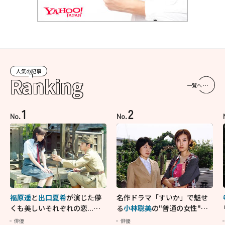
人気の記事
Ranking
一覧へ
1
2
No.
No.
福原遥
と
出口夏希
が演じた儚
名作ドラマ「すいか」で魅せ
くも美しいそれぞれの恋...生
る
小林聡美
の"普通の女性"が
きることの尊さを教えてくれ
大人に刺さる...映画「かもめ
俳優
俳優