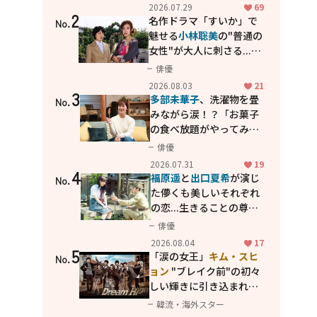
カッコよさが詰まった
2026.07.29
69
2
「西部警察 PART-II」
名作ドラマ「すいか」で
No.
魅せる
小林聡美
の"普通の
女性"が大人に刺さる...映
画「かもめ食堂」にも通
俳優
じる静かな芝居
2026.08.03
21
3
多部未華子
、洗濯物を畳
No.
みながら涙！？「お菓子
の食べ放題がやってみた
い」ハンディファン4台の
俳優
暑さ対策も明かす
2026.07.31
19
4
福原遥
と
出口夏希
が演じ
No.
た儚くも美しいそれぞれ
の恋...生きることの尊さ
を教えてくれた映画「あ
俳優
の花が咲く丘で、君とま
2026.08.04
17
5
た出会えたら。」
「涙の女王」
キム・スヒ
No.
ョン
"ブレイク前"の初々
しい輝きに引き込まれ
る...
2PM テギョン
ら豪華
韓流・海外スター
共演の青春名作「ドリー