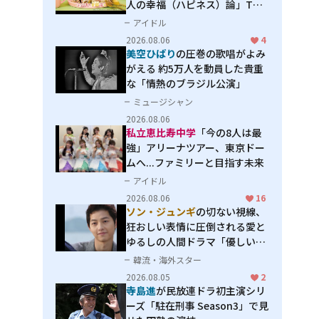
人の幸福（ハピネス）論」THE
MAKING
アイドル
2026.08.06
4
美空ひばり
の圧巻の歌唱がよみ
がえる 約5万人を動員した貴重
な「情熱のブラジル公演」
ミュージシャン
2026.08.06
私立恵比寿中学
「今の8人は最
強」アリーナツアー、東京ドー
ムへ...ファミリーと目指す未来
アイドル
2026.08.06
16
ソン・ジュンギ
の切ない視線、
狂おしい表情に圧倒される――愛と
ゆるしの人間ドラマ「優しい
男」
韓流・海外スター
2026.08.05
2
寺島進
が民放連ドラ初主演シリ
ーズ「駐在刑事 Season3」で見