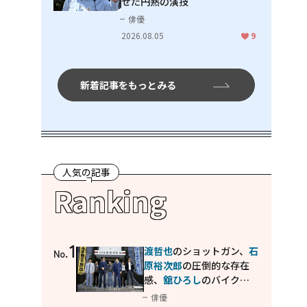
せた円熟の演技
俳優
2026.08.05
9
新着記事をもっとみる
人気の記事
Ranking
1
渡哲也
のショットガン、
石
No.
原裕次郎
の圧倒的な存在
感、
舘ひろし
のバイクア
クション！"大門軍団"の
俳優