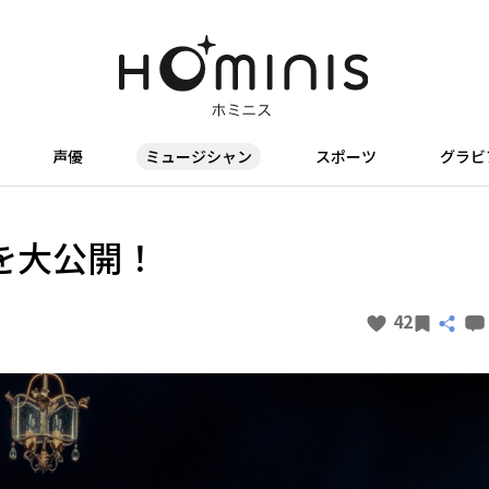
声優
ミュージシャン
スポーツ
グラビ
を大公開！
42