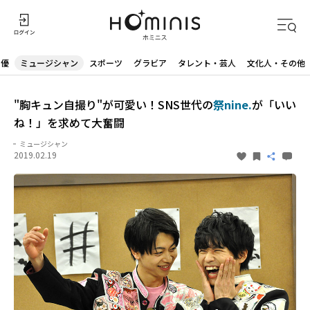
声優
ミュージシャン
スポーツ
グラビア
タレント・芸人
文化人・その他
"胸キュン自撮り"が可愛い！SNS世代の
祭nine.
が「いい
ね！」を求めて大奮闘
ミュージシャン
2019.02.19