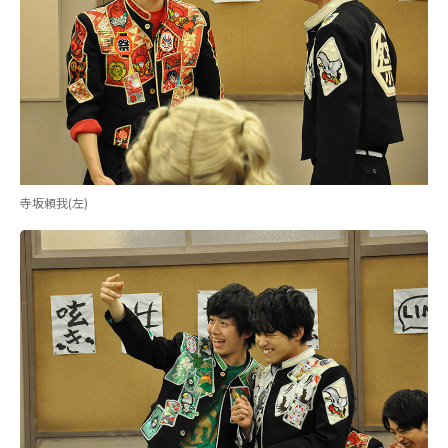
寺坂頼我(左)