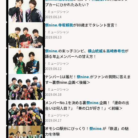
プカーにひかれたみたい？
ミュージシャン
2019.06.14
祭nine.寺坂頼我
が80歳までタレント宣言！
ミュージシャン
2019.06.13
祭nine.
の末っ子コンビ、
横山統威
＆
高崎寿希也
が
語る年上メンバーへの甘え方！
ミュージシャン
2019.06.12
ナンバー1は誰だ！
祭nine.
がファンの質問に答えま
す～裏祭nine.企画＜後編＞
ミュージシャン
2019.04.18
メンバーNo.1を決める裏
祭nine.
企画！「運命の出
会いは何人目？」「奏の口が好き！」＜前編＞
ミュージシャン
2019.04.17
オモシロ駅弁にびっくり！
祭nine.
が「鉄道」の魅
力を体験