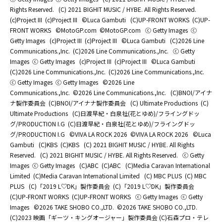
Rights Reserved.
(C) 2021 BIGHIT MUSIC / HYBE. All Rights Reserved.
(c)Project III
(c)Project III
©Luca Gambuti
(C)UP-FRONT WORKS
(C)UP-
FRONT WORKS
©MotoGP.com
©MotoGP.com
ⓒ Getty Images
ⓒ
Getty Images
(c)Project III
(c)Project III
©Luca Gambuti
(C)2026 Line
Communications.,Inc.
(C)2026 Line Communications.,Inc.
ⓒ Getty
Images
ⓒ Getty Images
(c)Project III
(c)Project III
©Luca Gambuti
(C)2026 Line Communications.,Inc.
(C)2026 Line Communications.,Inc.
ⓒ Getty Images
ⓒ Getty Images
©2026 Line
Communications.,Inc.
©2026 Line Communications.,Inc.
(C)BNOI/アイナ
ナ製作委員会
(C)BNOI/アイナナ製作委員会
(C) Ultimate Productions
(C)
Ultimate Productions
(C)日渡早紀・白泉社(花とゆめ)/フライングドッ
グ/PRODUCTION I.G
(C)日渡早紀・白泉社(花とゆめ)/フライングドッ
グ/PRODUCTION I.G
©️VIVA LA ROCK 2026
©️VIVA LA ROCK 2026
©Luca
Gambuti
(C)KBS
(C)KBS
(C) 2021 BIGHIT MUSIC / HYBE. All Rights
Reserved.
(C) 2021 BIGHIT MUSIC / HYBE. All Rights Reserved.
ⓒ Getty
Images
ⓒ Getty Images
(C)ABC
(C)ABC
(C)Media Caravan International
Limited
(C)Media Caravan International Limited
(C) MBC PLUS
(C) MBC
PLUS
(C)「2019 L♡DK」製作委員会
(C)「2019 L♡DK」製作委員会
(C)UP-FRONT WORKS
(C)UP-FRONT WORKS
ⓒ Getty Images
ⓒ Getty
Images
©2026 TAKE SHOBO CO.,LTD.
©2026 TAKE SHOBO CO.,LTD.
(C)2023 映画「ギーツ・キングオージャー」製作委員会 (C)石森プロ・テレ