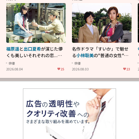
福原遥
と
出口夏希
が演じた儚
名作ドラマ「すいか」で魅せ
くも美しいそれぞれの恋...生
る
小林聡美
の"普通の女性"が
きることの尊さを教えてくれ
大人に刺さる...映画「かもめ
俳優
俳優
た映画「あの花が咲く丘で、
食堂」にも通じる静かな芝居
2026.08.04
25
2026.08.03
23
君とまた出会えたら。」