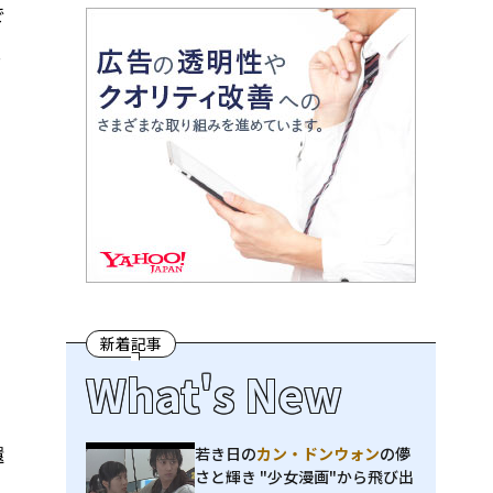
で
よ
テ
新着記事
What's New
還
若き日の
カン・ドンウォン
の儚
さと輝き "少女漫画"から飛び出
る