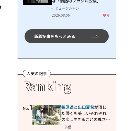
な「情熱のブラジル公演」
俺
ミュージシャン
2026.08.06
6
、
新着記事をもっとみる
人気の記事
Ranking
よ
1
福原遥
と
出口夏希
が演じ
No.
た儚くも美しいそれぞれ
の恋...生きることの尊さを
教えてくれた映画「あの
俳優