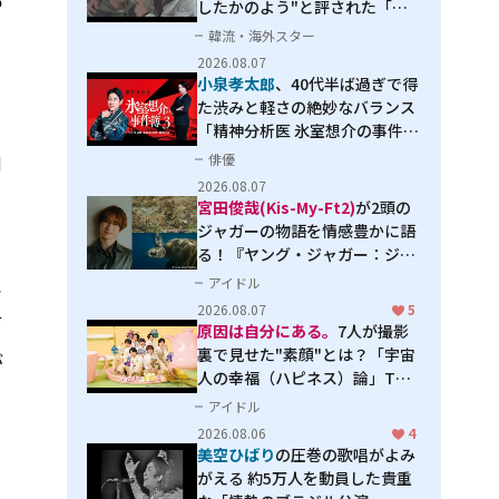
したかのよう"と評された「オ
オカミの誘惑」
韓流・海外スター
2026.08.07
小泉孝太郎
、40代半ば過ぎで得
た渋みと軽さの絶妙なバランス
「精神分析医 氷室想介の事件簿
３」で見せる進化
曲
俳優
2026.08.07
宮田俊哉(Kis-My-Ft2)
が2頭の
ジャガーの物語を情感豊かに語
る！『ヤング・ジャガー：ジャ
ングル王への道』『ジャガーと
、
アイドル
ウミガメの物語：熱帯林の守護
2026.08.07
5
て
神』で見せるナレーションの妙
原因は自分にある。
7人が撮影
裏で見せた"素顔"とは？「宇宙
が
人の幸福（ハピネス）論」THE
MAKING
アイドル
2026.08.06
4
美空ひばり
の圧巻の歌唱がよみ
がえる 約5万人を動員した貴重