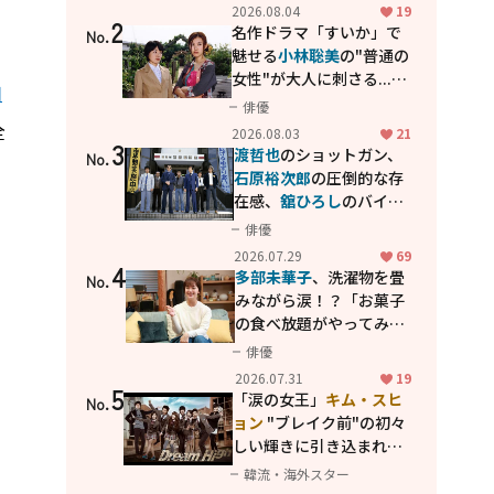
花が咲く丘で、君とまた出
2026.08.04
19
2
会えたら。」
名作ドラマ「すいか」で
No.
魅せる
小林聡美
の"普通の
女性"が大人に刺さる...映
加
画「かもめ食堂」にも通
俳優
じる静かな芝居
全
2026.08.03
21
3
渡哲也
のショットガン、
No.
石原裕次郎
の圧倒的な存
在感、
舘ひろし
のバイク
アクション！"大門軍
俳優
団"のカッコよさが詰まっ
2026.07.29
69
4
た「西部警察 PART-II」
多部未華子
、洗濯物を畳
No.
みながら涙！？「お菓子
の食べ放題がやってみた
い」ハンディファン4台の
俳優
暑さ対策も明かす
2026.07.31
19
5
「涙の女王」
キム・スヒ
No.
ョン
"ブレイク前"の初々
しい輝きに引き込まれ
る...
2PM テギョン
ら豪華
韓流・海外スター
共演の青春名作「ドリー