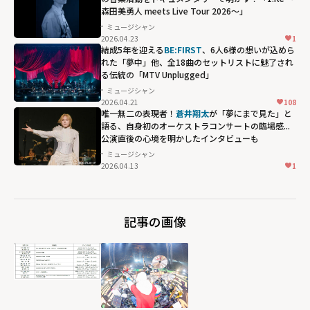
森田美勇人 meets Live Tour 2026～」
igh">
ミュージシャン
2026.04.23
1
結成5年を迎える
BE:FIRST
、6人6様の想いが込めら
れた「夢中」他、全18曲のセットリストに魅了され
る伝統の「MTV Unplugged」
ミュージシャン
2026.04.21
108
唯一無二の表現者！
蒼井翔太
が「夢にまで見た」と
語る、自身初のオーケストラコンサートの臨場感...
公演直後の心境を明かしたインタビューも
ミュージシャン
2026.04.13
1
記事の画像