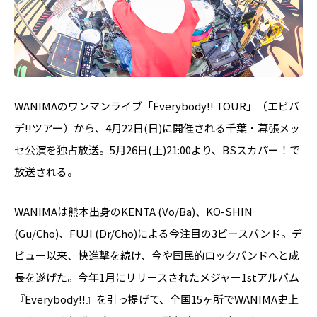
WANIMAのワンマンライブ「Everybody!! TOUR」（エビバ
デ!!ツアー）から、4月22日(日)に開催される千葉・幕張メッ
セ公演を独占放送。5月26日(土)21:00より、BSスカパー！で
放送される。
WANIMAは熊本出身のKENTA (Vo/Ba)、KO-SHIN
(Gu/Cho)、FUJI (Dr/Cho)による今注目の3ピースバンド。デ
ビュー以来、快進撃を続け、今や国民的ロックバンドへと成
長を遂げた。今年1月にリリースされたメジャー1stアルバム
『Everybody!!』を引っ提げて、全国15ヶ所でWANIMA史上