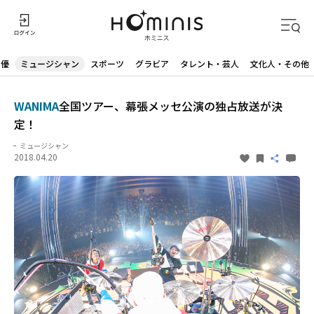
声優
ミュージシャン
スポーツ
グラビア
タレント・芸人
文化人・その他
WANIMA
全国ツアー、幕張メッセ公演の独占放送が決
定！
ミュージシャン
2018.04.20