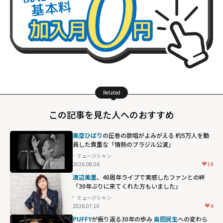
Related
この記事を見た人へのおすすめ
美空ひばり
の圧巻の歌唱がよみがえる 約5万人を動
員した貴重な「情熱のブラジル公演」
ミュージシャン
2026.08.06
19
渡辺美里
、40周年ライブで実感したファンとの絆
「30年ぶりに来てくれた方もいました」
ミュージシャン
2026.07.10
4
PUFFY
が振り返る30年の歩み
奥田民生
への変わら