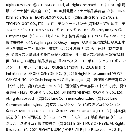
Rights Reserved
ⓒ CJ ENM Co., Ltd, All Rights Reserved
（C）BNOI/劇場
版アイナナ製作委員会
（C）BNOI/劇場版アイナナ製作委員会
(C)BEIJING
IQIYI SCIENCE & TECHNOLOGY CO., LTD.
(C)BEIJING IQIYI SCIENCE &
TECHNOLOGY CO., LTD.
原作：モンキー・パンチ (C)TMS・NTV
原作：モ
ンキー・パンチ (C)TMS・NTV
©BS-TBS
©BS-TBS
ⓒ Getty Images
ⓒ
Getty Images
(C) 2023『あんのこと』製作委員会
(C) 2023『あんのこと』
製作委員会
ⓒ Getty Images
ⓒ Getty Images
©清水茜／講談社 ©原田重
光・初嘉屋一生・清水茜／講談社 ©2024 映画「はたらく細胞」製作委員
会
©清水茜／講談社 ©原田重光・初嘉屋一生・清水茜／講談社 ©2024 映
画「はたらく細胞」製作委員会
©2025スターコーポレーション21
©2025
スターコーポレーション21
©Luca Gambuti
(C)2016 BigHit
Entertainment/PONY CANYON INC.
(C)2016 BigHit Entertainment/PONY
CANYON INC.
ⓒ Getty Images
ⓒ Getty Images
(C)「過保護な若旦那様の
甘やかし婚」製作委員会・MBS
(C)「過保護な若旦那様の甘やかし婚」製作
委員会・MBS
©GMMTV Co., Ltd., All rights reserved.
©GMMTV Co., Ltd.,
All rights reserved.
(C)2026 Line Communications.,Inc.
(C)2026 Line
Communications.,Inc.
(C)渡辺プロダクション
(C)渡辺プロダクション
©2026 TAKE SHOBO CO.,LTD.
©2026 TAKE SHOBO CO.,LTD.
(C)日本映画
放送
(C)日本映画放送
(C)ミュージカル「スタミュ」製作委員会
(C)ミュー
ジカル「スタミュ」製作委員会
(C) 2021 BIGHIT MUSIC / HYBE. All Rights
Reserved.
(C) 2021 BIGHIT MUSIC / HYBE. All Rights Reserved.
ⓒ Getty