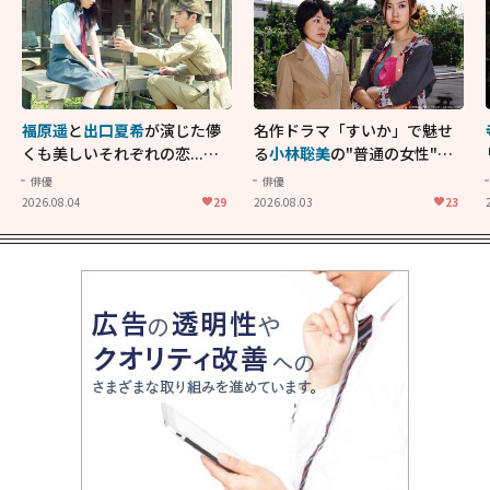
福原遥
と
出口夏希
が演じた儚
名作ドラマ「すいか」で魅せ
くも美しいそれぞれの恋...生
る
小林聡美
の"普通の女性"が
きることの尊さを教えてくれ
大人に刺さる...映画「かもめ
俳優
俳優
た映画「あの花が咲く丘で、
食堂」にも通じる静かな芝居
2026.08.04
29
2026.08.03
23
君とまた出会えたら。」