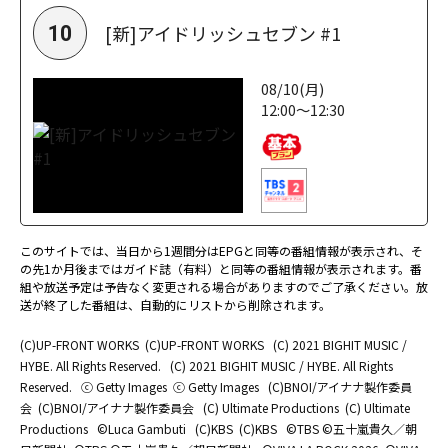
[新]アイドリッシュセブン #1
10
08/10(月)
12:00～12:30
このサイトでは、当日から1週間分はEPGと同等の番組情報が表示され、そ
の先1か月後まではガイド誌（有料）と同等の番組情報が表示されます。番
組や放送予定は予告なく変更される場合がありますのでご了承ください。放
送が終了した番組は、自動的にリストから削除されます。
(C)UP-FRONT WORKS
(C)UP-FRONT WORKS
(C) 2021 BIGHIT MUSIC /
HYBE. All Rights Reserved.
(C) 2021 BIGHIT MUSIC / HYBE. All Rights
Reserved.
ⓒ Getty Images
ⓒ Getty Images
(C)BNOI/アイナナ製作委員
会
(C)BNOI/アイナナ製作委員会
(C) Ultimate Productions
(C) Ultimate
Productions
©Luca Gambuti
(C)KBS
(C)KBS
©TBS ©五十嵐貴久／朝