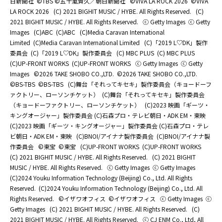
日新聞社
©TBS ©五十嵐貴久／朝日新聞社
©️VIVA LA ROCK 2026
©️VIVA
LA ROCK 2026
(C) 2021 BIGHIT MUSIC / HYBE. All Rights Reserved.
(C)
2021 BIGHIT MUSIC / HYBE. All Rights Reserved.
ⓒ Getty Images
ⓒ Getty
Images
(C)ABC
(C)ABC
(C)Media Caravan International
Limited
(C)Media Caravan International Limited
(C)「2019 L♡DK」製作
委員会
(C)「2019 L♡DK」製作委員会
(C) MBC PLUS
(C) MBC PLUS
(C)UP-FRONT WORKS
(C)UP-FRONT WORKS
ⓒ Getty Images
ⓒ Getty
Images
©2026 TAKE SHOBO CO.,LTD.
©2026 TAKE SHOBO CO.,LTD.
©BS-TBS
©BS-TBS
(C)舞台「それってキセキ」製作委員会（キョードーフ
ァクトリー、ローソンチケット）
(C)舞台「それってキセキ」製作委員会
（キョードーファクトリー、ローソンチケット）
(C)2023 映画「ギーツ・
キングオージャー」製作委員会 (C)石森プロ・テレビ朝日・ADK EM・東映
(C)2023 映画「ギーツ・キングオージャー」製作委員会 (C)石森プロ・テレ
ビ朝日・ADK EM・東映
(C)BNOI/アイナナ製作委員会
(C)BNOI/アイナナ製
作委員会
©東宝
©東宝
(C)UP-FRONT WORKS
(C)UP-FRONT WORKS
(C) 2021 BIGHIT MUSIC / HYBE. All Rights Reserved.
(C) 2021 BIGHIT
MUSIC / HYBE. All Rights Reserved.
ⓒ Getty Images
ⓒ Getty Images
(C)2024 Youku Information Technology (Beijing) Co., Ltd. All Rights
Reserved.
(C)2024 Youku Information Technology (Beijing) Co., Ltd. All
Rights Reserved.
©イザワオフィス
©イザワオフィス
ⓒ Getty Images
ⓒ
Getty Images
(C) 2021 BIGHIT MUSIC / HYBE. All Rights Reserved.
(C)
2021 BIGHIT MUSIC / HYBE. All Rights Reserved.
ⓒ CJ ENM Co., Ltd, All