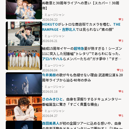
ぬ敬意と30周年ライブへの思い【スカパー！30周
年】
ミュージシャン
2026.06.22
3
HOKUTO
がレトロな商店街でカメラを嗜む、
THE
RAMPAGE・吉野北人
では見られない"素の顔"
ミュージシャン
2026.06.21
3
結成15周年イヤーの
超特急
愛が熱すぎる！シーズン
11に突入した冠番組"トレタリ"であらわになった、
アロハ
や
ハル
らメンバーたちの"ガチ夢中！"すぎる
偏愛ぶり
ミュージシャン
2026.06.04
15
アロハや
ハル
ら
今井美樹
の歌が今も色褪せない理由 武道館公演＆20
メンバーたち
周年ライブから辿る40年の歩み
の"ガチ夢
ミュージシャン
2026.05.18
6
中！"すぎる偏愛
さのみきひと
、自身を深掘りするドキュメンタリー
ぶり"
番組誕生に驚き「すごく貴重な機会」
width="304"
ミュージシャン
height="203"
2026.04.27
5
loading="lazy"
森田美勇人
が初の全国ツアーに込める想いや、自身
fetchpriority="h
の音楽活動をドキュメンタリーで明かす！「1:Re ～