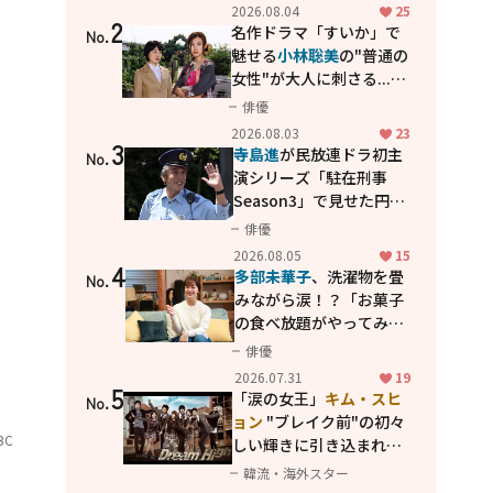
花が咲く丘で、君とまた出
2026.08.04
25
2
会えたら。」
名作ドラマ「すいか」で
No.
魅せる
小林聡美
の"普通の
女性"が大人に刺さる...映
画「かもめ食堂」にも通
俳優
じる静かな芝居
2026.08.03
23
3
寺島進
が民放連ドラ初主
No.
演シリーズ「駐在刑事
Season3」で見せた円熟
の演技
俳優
2026.08.05
15
4
多部未華子
、洗濯物を畳
No.
みながら涙！？「お菓子
の食べ放題がやってみた
い」ハンディファン4台の
俳優
暑さ対策も明かす
2026.07.31
19
5
「涙の女王」
キム・スヒ
No.
ョン
"ブレイク前"の初々
BC
しい輝きに引き込まれ
る...
2PM テギョン
ら豪華
韓流・海外スター
共演の青春名作「ドリー