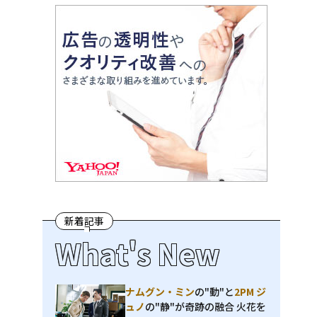
ョ
、
新着記事
What's New
ナムグン・ミン
の"動"と
2PM ジ
ュノ
の"静"が奇跡の融合 火花を