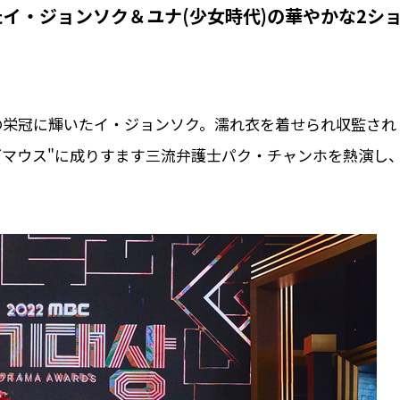
イ・ジョンソク＆ユナ(少女時代)の華やかな2シ
の栄冠に輝いたイ・ジョンソク。濡れ衣を着せられ収監され
グマウス"に成りすます三流弁護士パク・チャンホを熱演し