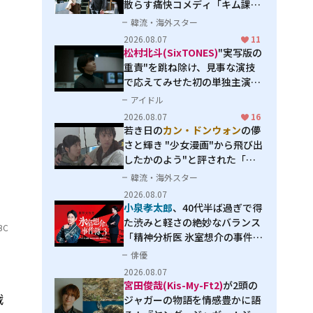
散らす痛快コメディ「キム課長
とソ理事～Bravo! Your Life
韓流・海外スター
～」
2026.08.07
11
松村北斗(SixTONES)
"実写版の
重責"を跳ね除け、見事な演技
で応えてみせた初の単独主演映
画「秒速5センチメートル」
アイドル
2026.08.07
16
若き日の
カン・ドンウォン
の儚
さと輝き "少女漫画"から飛び出
したかのよう"と評された「オ
オカミの誘惑」
韓流・海外スター
2026.08.07
小泉孝太郎
、40代半ば過ぎで得
た渋みと軽さの絶妙なバランス
BC
「精神分析医 氷室想介の事件簿
３」で見せる進化
俳優
2026.08.07
宮田俊哉(Kis-My-Ft2)
が2頭の
戦
ジャガーの物語を情感豊かに語