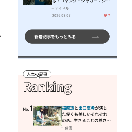
る！『ヤング・ジャガー：ジャ
ングル王への道』『ジャガーと
アイドル
ウミガメの物語：熱帯林の守護
2026.08.07
7
神』で見せるナレーションの妙
ク
新着記事をもっとみる
人気の記事
Ranking
1
福原遥
と
出口夏希
が演じ
No.
た儚くも美しいそれぞれ
の恋...生きることの尊さを
教えてくれた映画「あの
俳優