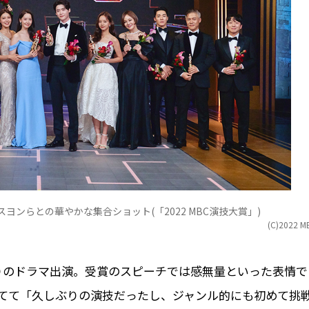
ンらとの華やかな集合ショット(「2022 MBC演技大賞」)
(C)2022 M
りのドラマ出演。受賞のスピーチでは感無量といった表情で
てて「久しぶりの演技だったし、ジャンル的にも初めて挑