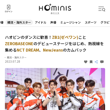
俳優
韓流・海外スター
アイドル
声優
ミュージシャン
スポーツ
グラビ
ハオビンのダンスに歓喜！
ZB1(ゼベワン)
こと
ZEROBASEONE
のデビューステージをはじめ、熱視線を
集める
NCT DREAM
、
NewJeans
のカムバック
韓流・海外スター
2023.07.28