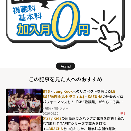
Related
この記事を見た人へのおすすめ
BTS
・
Jung Kook
へのリスペクトを感じる
LE
SSERAFIM(ルセラフィム)
・
KAZUHA
の圧巻のソロ
パフォーマンスも！「KBS歌謡祭」だからこそ実現
した名場面の数々
韓流・海外スター
2026.04.10
1
Stray Kids
の超高速カムバックが世界を席巻！新た
な"SKZ IT TAPE"シリーズで高みを目指
す...
3RACHA
を中心とした、類まれな創作意欲