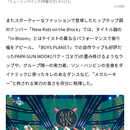
「ミュージックバンク(字幕付き) ＃1173」
(C)KBS
またスポーティーなファッションで登場したヒップホップ調
のナンバー「New Kidz on the Block」では、タイトル曲の
「In Bloom」とはテイストの異なるパフォーマンスで振り
幅をアピール。「BOYS PLANET」での自作ラップも好評だ
ったPARK GUN WOOK(パク・ゴヌク)の畳み掛けるようなラ
ップや、グループ随一の実力者、ソン・ハンビンの全身をダ
イナミックに使ったキレのあるダンスなど、"メガルーキ
ー"と称される実力の高さを存分に発揮した。