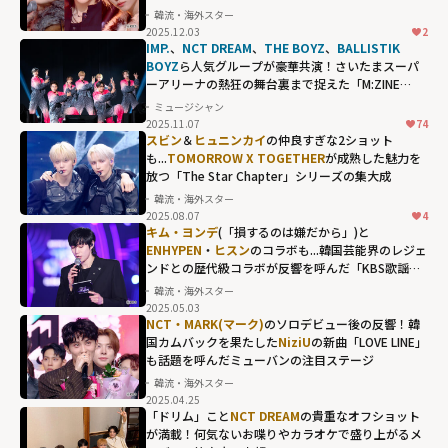
韓流・海外スター
2025.12.03
2
3RACHAを中心と
IMP.
、
NCT DREAM
、
THE BOYZ
、
BALLISTIK
した、類まれな
BOYZ
ら人気グループが豪華共演！さいたまスーパ
ーアリーナの熱狂の舞台裏まで捉えた「M:ZINE
創作意欲"
LIVE」の特別版
ミュージシャン
width="304"
2025.11.07
74
height="203"
スビン
＆
ヒュニンカイ
の仲良すぎな2ショット
も...
TOMORROW X TOGETHER
が成熟した魅力を
loading="lazy"
放つ「The Star Chapter」シリーズの集大成
fetchpriority="h
韓流・海外スター
igh">
2025.08.07
4
キム・ヨンデ
(「損するのは嫌だから」)と
ENHYPEN
・
ヒスン
のコラボも...韓国芸能界のレジェ
ンドとの歴代級コラボが反響を呼んだ「KBS歌謡
祭」の名場面
韓流・海外スター
2025.05.03
NCT・MARK(マーク)
のソロデビュー後の反響！韓
国カムバックを果たした
NiziU
の新曲「LOVE LINE」
も話題を呼んだミューバンの注目ステージ
韓流・海外スター
2025.04.25
「ドリム」こと
NCT DREAM
の貴重なオフショット
が満載！何気ないお喋りやカラオケで盛り上がるメ