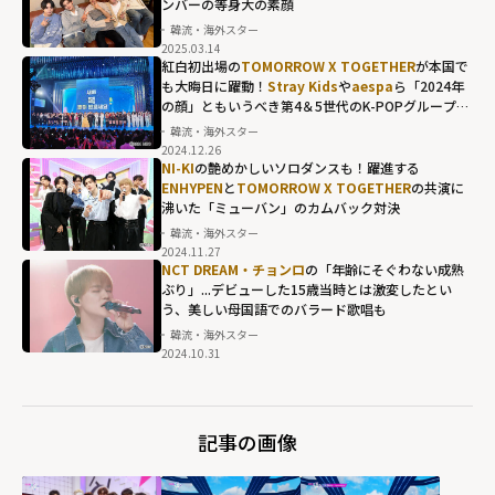
ンバーの等身大の素顔
韓流・海外スター
2025.03.14
紅白初出場の
TOMORROW X TOGETHER
が本国で
も大晦日に躍動！
Stray Kids
や
aespa
ら「2024年
の顔」ともいうべき第4＆5世代のK-POPグループが
総出演
韓流・海外スター
2024.12.26
NI-KI
の艶めかしいソロダンスも！躍進する
ENHYPEN
と
TOMORROW X TOGETHER
の共演に
沸いた「ミューバン」のカムバック対決
韓流・海外スター
2024.11.27
NCT DREAM・チョンロ
の「年齢にそぐわない成熟
ぶり」...デビューした15歳当時とは激変したとい
う、美しい母国語でのバラード歌唱も
韓流・海外スター
2024.10.31
記事の画像