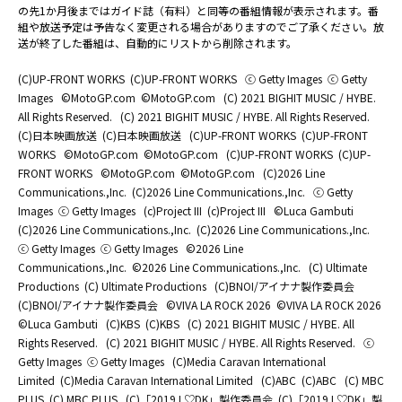
の先1か月後まではガイド誌（有料）と同等の番組情報が表示されます。番
組や放送予定は予告なく変更される場合がありますのでご了承ください。放
送が終了した番組は、自動的にリストから削除されます。
(C)UP-FRONT WORKS
(C)UP-FRONT WORKS
ⓒ Getty Images
ⓒ Getty
Images
©MotoGP.com
©MotoGP.com
(C) 2021 BIGHIT MUSIC / HYBE.
All Rights Reserved.
(C) 2021 BIGHIT MUSIC / HYBE. All Rights Reserved.
(C)日本映画放送
(C)日本映画放送
(C)UP-FRONT WORKS
(C)UP-FRONT
WORKS
©MotoGP.com
©MotoGP.com
(C)UP-FRONT WORKS
(C)UP-
FRONT WORKS
©MotoGP.com
©MotoGP.com
(C)2026 Line
Communications.,Inc.
(C)2026 Line Communications.,Inc.
ⓒ Getty
Images
ⓒ Getty Images
(c)Project III
(c)Project III
©Luca Gambuti
(C)2026 Line Communications.,Inc.
(C)2026 Line Communications.,Inc.
ⓒ Getty Images
ⓒ Getty Images
©2026 Line
Communications.,Inc.
©2026 Line Communications.,Inc.
(C) Ultimate
Productions
(C) Ultimate Productions
(C)BNOI/アイナナ製作委員会
(C)BNOI/アイナナ製作委員会
©️VIVA LA ROCK 2026
©️VIVA LA ROCK 2026
©Luca Gambuti
(C)KBS
(C)KBS
(C) 2021 BIGHIT MUSIC / HYBE. All
Rights Reserved.
(C) 2021 BIGHIT MUSIC / HYBE. All Rights Reserved.
ⓒ
Getty Images
ⓒ Getty Images
(C)Media Caravan International
Limited
(C)Media Caravan International Limited
(C)ABC
(C)ABC
(C) MBC
PLUS
(C) MBC PLUS
(C)「2019 L♡DK」製作委員会
(C)「2019 L♡DK」製