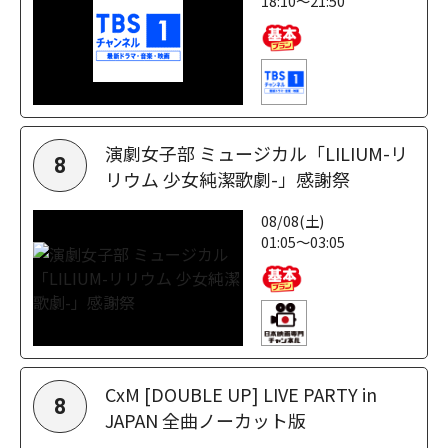
18:10～21:50
演劇女子部 ミュージカル「LILIUM-リ
8
リウム 少女純潔歌劇-」感謝祭
08/08(土)
01:05～03:05
CxM [DOUBLE UP] LIVE PARTY in
8
JAPAN 全曲ノーカット版