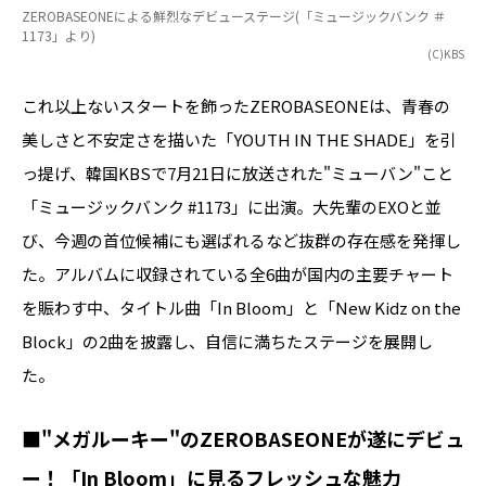
ZEROBASEONEによる鮮烈なデビューステージ(「ミュージックバンク ＃
1173」より)
(C)KBS
これ以上ないスタートを飾ったZEROBASEONEは、青春の
美しさと不安定さを描いた「YOUTH IN THE SHADE」を引
っ提げ、韓国KBSで7月21日に放送された"ミューバン"こと
「ミュージックバンク #1173」に出演。大先輩のEXOと並
び、今週の首位候補にも選ばれるなど抜群の存在感を発揮し
た。アルバムに収録されている全6曲が国内の主要チャート
を賑わす中、タイトル曲「In Bloom」と「New Kidz on the
Block」の2曲を披露し、自信に満ちたステージを展開し
た。
■"メガルーキー"のZEROBASEONEが遂にデビュ
ー！「In Bloom」に見るフレッシュな魅力