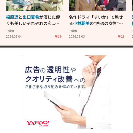
福原遥
と
出口夏希
が演じた儚
名作ドラマ「すいか」で魅せ
くも美しいそれぞれの恋...生
る
小林聡美
の"普通の女性"が
きることの尊さを教えてくれ
大人に刺さる...映画「かもめ
俳優
俳優
た映画「あの花が咲く丘で、
食堂」にも通じる静かな芝居
2026.08.04
19
2026.08.03
21
君とまた出会えたら。」