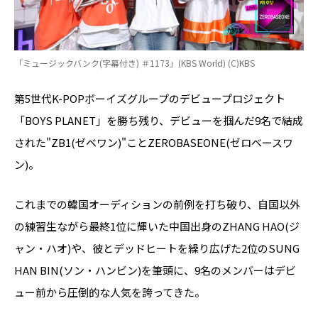
「ミュージックバンク(字幕付き) ＃1173」(KBS World) (C)KBS
第5世代K-POPボーイズグループのデビュープロジェクト
「BOYS PLANET」を勝ち残り、デビューを掴んだ9名で結成
された"ZB1(ゼベワン)"ことZEROBASEONE(ゼロベースワ
ン)。
これまでの韓国オーディションの前例を打ち破り、自国以外
の練習生ながら最終1位に輝いた中国出身のZHANG HAO(ジ
ャン・ハオ)や、彼とデッドヒートを繰り広げた2位のSUNG
HAN BIN(ソン・ハンビン)を筆頭に、9名のメンバーはデビ
ュー前から圧倒的な人気を誇ってきた。