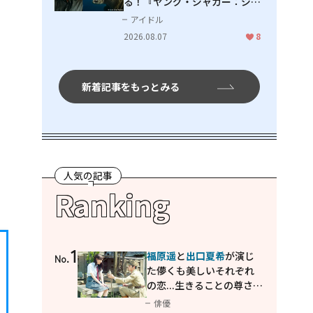
る！『ヤング・ジャガー：ジャ
ングル王への道』『ジャガーと
アイドル
ウミガメの物語：熱帯林の守護
2026.08.07
8
神』で見せるナレーションの妙
新着記事をもっとみる
人気の記事
Ranking
1
福原遥
と
出口夏希
が演じ
No.
た儚くも美しいそれぞれ
の恋...生きることの尊さを
教えてくれた映画「あの
俳優