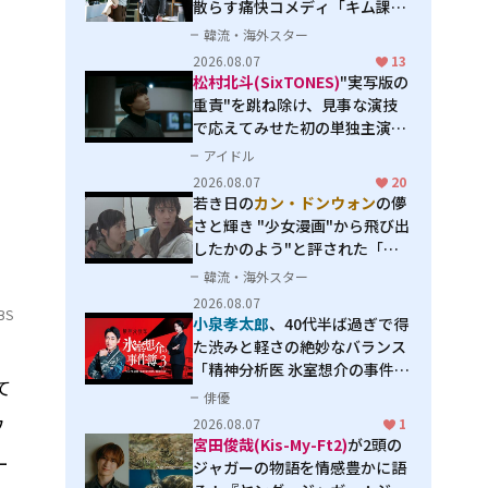
散らす痛快コメディ「キム課長
とソ理事～Bravo! Your Life
韓流・海外スター
～」
2026.08.07
13
松村北斗(SixTONES)
"実写版の
重責"を跳ね除け、見事な演技
で応えてみせた初の単独主演映
画「秒速5センチメートル」
アイドル
2026.08.07
20
若き日の
カン・ドンウォン
の儚
さと輝き "少女漫画"から飛び出
したかのよう"と評された「オ
オカミの誘惑」
韓流・海外スター
2026.08.07
BS
小泉孝太郎
、40代半ば過ぎで得
た渋みと軽さの絶妙なバランス
「精神分析医 氷室想介の事件簿
て
３」で見せる進化
俳優
フ
2026.08.07
1
宮田俊哉(Kis-My-Ft2)
が2頭の
ー
ジャガーの物語を情感豊かに語