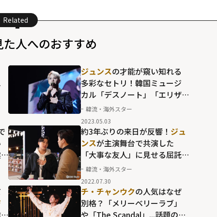
Related
見た人へのおすすめ
」
ジュンス
の才能が窺い知れる
エ
多彩なセトリ！韓国ミュージ
カル「デスノート」「エリザ
ベート」の名曲の貴重な日本
韓流・海外スター
語歌唱に圧倒
2023.05.03
で
約3年ぶりの来日が反響！
ジュ
い
ンス
が主演舞台で共演した
震
「大事な友人」に見せる屈託
のない笑顔
韓流・海外スター
2022.07.30
だ
チ・チャンウク
の人気はなぜ
ジ
別格？「メリーベリーラブ」
唯
や「The Scandal」...話題の新