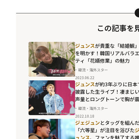
この記事を
ジュンス
が貴重な「結婚観
を明かす！韓国リアルバラ
ティ「花婿修業」の魅力
韓流・海外スター
2023.06.22
ジュンス
が約3年ぶりに日本
披露した生ライブ！凄まじ
声量とロングトーンで胸が
える極上のバラードも
韓流・海外スター
2022.10.18
ジェジュン
とタッグを組ん
「六等星」が注目を浴びた
ュンス
、ファンを魅了する