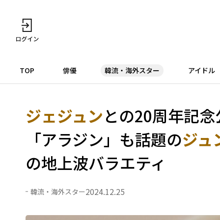
TOP
俳優
韓流・海外スター
アイドル
ジェジュン
との20周年記
「アラジン」も話題の
ジュ
の地上波バラエティ
2024.12.25
韓流・海外スター