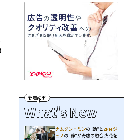
実
闘
新着記事
What's New
ナムグン・ミン
の"動"と
2PM ジ
ュノ
の"静"が奇跡の融合 火花を