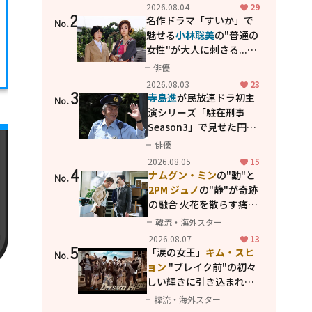
花が咲く丘で、君とまた出
2026.08.04
29
2
会えたら。」
名作ドラマ「すいか」で
No.
魅せる
小林聡美
の"普通の
女性"が大人に刺さる...映
画「かもめ食堂」にも通
俳優
じる静かな芝居
2026.08.03
23
3
寺島進
が民放連ドラ初主
No.
演シリーズ「駐在刑事
Season3」で見せた円熟
の演技
俳優
2026.08.05
15
4
ナムグン・ミン
の"動"と
No.
2PM ジュノ
の"静"が奇跡
の融合 火花を散らす痛快
コメディ「キム課長とソ
韓流・海外スター
理事～Bravo! Your Life
2026.08.07
13
5
～」
「涙の女王」
キム・スヒ
No.
ョン
"ブレイク前"の初々
しい輝きに引き込まれ
る...
2PM テギョン
ら豪華
韓流・海外スター
共演の青春名作「ドリー