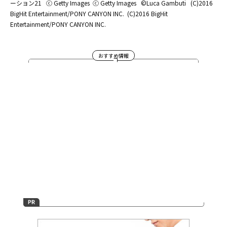
ーション21
ⓒ Getty Images
ⓒ Getty Images
©Luca Gambuti
(C)2016
BigHit Entertainment/PONY CANYON INC.
(C)2016 BigHit
Entertainment/PONY CANYON INC.
おすすめ情報