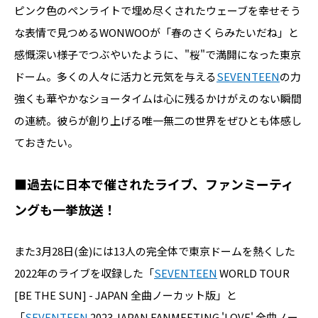
ピンク色のペンライトで埋め尽くされたウェーブを幸せそう
な表情で見つめるWONWOOが「春のさくらみたいだね」と
感慨深い様子でつぶやいたように、"桜"で満開になった東京
ドーム。多くの人々に活力と元気を与える
SEVENTEEN
の力
強くも華やかなショータイムは心に残るかけがえのない瞬間
の連続。彼らが創り上げる唯一無二の世界をぜひとも体感し
ておきたい。
■過去に日本で催されたライブ、ファンミーティ
ングも一挙放送！
また3月28日(金)には13人の完全体で東京ドームを熱くした
2022年のライブを収録した「
SEVENTEEN
WORLD TOUR
[BE THE SUN] - JAPAN 全曲ノーカット版」と
「
SEVENTEEN
2023 JAPAN FANMEETING 'LOVE' 全曲ノー