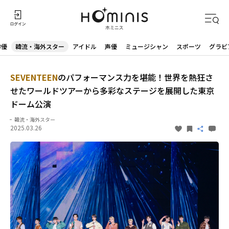
俳優
韓流・海外スター
アイドル
声優
ミュージシャン
スポーツ
グラビ
SEVENTEEN
のパフォーマンス力を堪能！世界を熱狂さ
せたワールドツアーから多彩なステージを展開した東京
ドーム公演
韓流・海外スター
2025.03.26