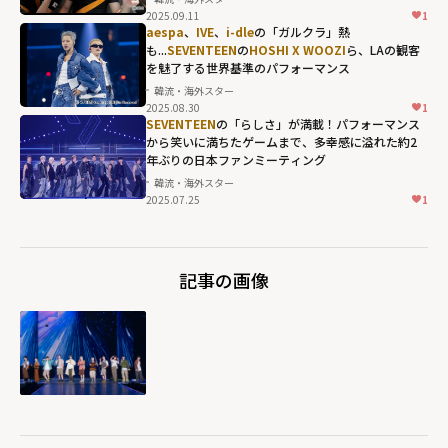
width="304"
2025.09.11
1
height="203"
aespa
、
IVE
、
i-dle
の「ガルクラ」熱
も...
SEVENTEEN
の
HOSHI X WOOZI
ら、LAの観客
loading="lazy"
を魅了する世界基準のパフォーマンス
fetchpriority="h
韓流・海外スター
igh">
2025.08.30
1
SEVENTEEN
の「らしさ」が満載！パフォーマンス
から笑いに満ちたゲームまで、多幸感に溢れた約2
年ぶりの日本ファンミーティング
韓流・海外スター
2025.07.25
1
記事の画像