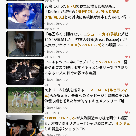
2026.01.30
1
滲み出た「野。
20歳になった
NI-KI
の覇気に満ちた視線も...
「Knife」が評判の
ENHYPEN
、
ALPHA DRIVE
良犬」"
ONE(ALD1)
との対決にも視線が集中したK-POP界
width="304"
隈の首位争い
韓流・海外スター
height="203"
2026.01.29
2
「毎回怖くて眠れない」...
シュー・カイ(許凱)
の"ビ
loading="lazy"
ビり"が露呈した「密室大逃脱(Great Escape)」が
fetchpriority="h
人気のワケは？
JUN(SEVENTEEN)
との眼福シーン
igh">
も！
韓流・海外スター
2026.01.21
3
JUN(SEVENTEE
ワールドツアー中の"セブチ"こと
SEVENTEEN
、葛
N)との眼福シー
藤や衝突まで映し出すドキュメンタリーで浮き彫り
になる13人の絆や赤裸々な素顔
ンも！"
韓流・海外スター
width="304"
2025.11.21
1
SEVENTEEN、葛
height="203"
東京ドーム公演を控える
LE SSERAFIM(ルセラフィ
藤や衝突まで映
ム)
らが訴える、未来へのメッセージ！韓国の実力派
loading="lazy"
俳優も顔を揃えた革新的なドキュメンタリー「地球
し出すドキュメ
fetchpriority="h
上のブラックボックス」
韓流・海外スター
ンタリーで浮き
igh">
2025.09.30
2
彫りになる13人
SEVENTEEN・ホシ
が入隊間近の心境を明かす場面
も...お揃いのミリタリーTシャツ姿に喜ぶ、
ミンギュ
の絆や赤裸々な
との貴重な2ショットロケ
素顔"
韓流・海外スター