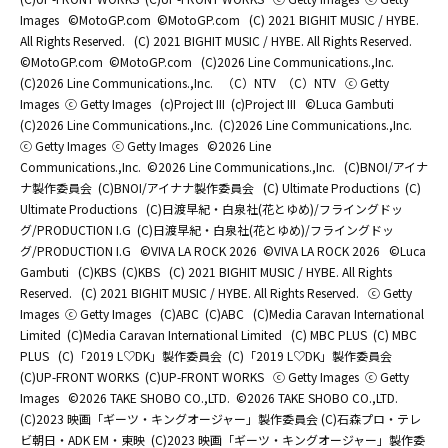
Images
©MotoGP.com
©MotoGP.com
(C) 2021 BIGHIT MUSIC / HYBE.
All Rights Reserved.
(C) 2021 BIGHIT MUSIC / HYBE. All Rights Reserved.
©MotoGP.com
©MotoGP.com
(C)2026 Line Communications.,Inc.
(C)2026 Line Communications.,Inc.
（C）NTV
（C）NTV
ⓒ Getty
Images
ⓒ Getty Images
(c)Project III
(c)Project III
©Luca Gambuti
(C)2026 Line Communications.,Inc.
(C)2026 Line Communications.,Inc.
ⓒ Getty Images
ⓒ Getty Images
©2026 Line
Communications.,Inc.
©2026 Line Communications.,Inc.
(C)BNOI/アイナ
ナ製作委員会
(C)BNOI/アイナナ製作委員会
(C) Ultimate Productions
(C)
Ultimate Productions
(C)日渡早紀・白泉社(花とゆめ)/フライングドッ
グ/PRODUCTION I.G
(C)日渡早紀・白泉社(花とゆめ)/フライングドッ
グ/PRODUCTION I.G
©️VIVA LA ROCK 2026
©️VIVA LA ROCK 2026
©Luca
Gambuti
(C)KBS
(C)KBS
(C) 2021 BIGHIT MUSIC / HYBE. All Rights
Reserved.
(C) 2021 BIGHIT MUSIC / HYBE. All Rights Reserved.
ⓒ Getty
Images
ⓒ Getty Images
(C)ABC
(C)ABC
(C)Media Caravan International
Limited
(C)Media Caravan International Limited
(C) MBC PLUS
(C) MBC
PLUS
(C)「2019 L♡DK」製作委員会
(C)「2019 L♡DK」製作委員会
(C)UP-FRONT WORKS
(C)UP-FRONT WORKS
ⓒ Getty Images
ⓒ Getty
Images
©2026 TAKE SHOBO CO.,LTD.
©2026 TAKE SHOBO CO.,LTD.
(C)2023 映画「ギーツ・キングオージャー」製作委員会 (C)石森プロ・テレ
ビ朝日・ADK EM・東映
(C)2023 映画「ギーツ・キングオージャー」製作委