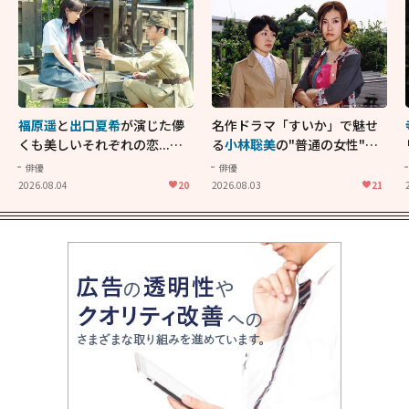
福原遥
と
出口夏希
が演じた儚
名作ドラマ「すいか」で魅せ
くも美しいそれぞれの恋...生
る
小林聡美
の"普通の女性"が
きることの尊さを教えてくれ
大人に刺さる...映画「かもめ
俳優
俳優
た映画「あの花が咲く丘で、
食堂」にも通じる静かな芝居
2026.08.04
20
2026.08.03
21
君とまた出会えたら。」