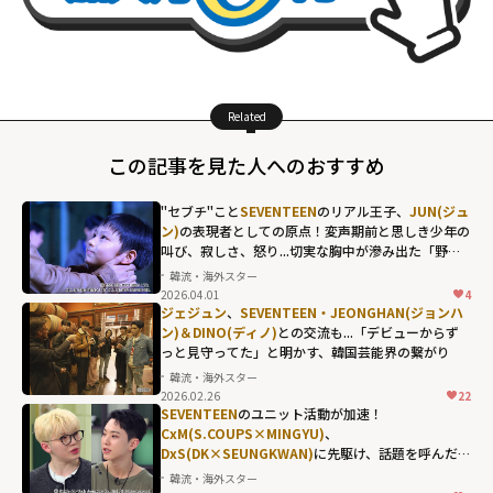
Related
この記事を見た人へのおすすめ
"セブチ"こと
SEVENTEEN
のリアル王子、
JUN(ジュ
ン)
の表現者としての原点！変声期前と思しき少年の
叫び、寂しさ、怒り...切実な胸中が滲み出た「野。
良犬」
韓流・海外スター
2026.04.01
4
SEVENTEENのリ
ジェジュン
、
SEVENTEEN・JEONGHAN(ジョンハ
アル王子、
ン)＆DINO(ディノ)
との交流も...「デビューからず
っと見守ってた」と明かす、韓国芸能界の繋がり
JUN(ジュン)
の表
韓流・海外スター
現者としての原
2026.02.26
22
点！変声期前と
SEVENTEEN
のユニット活動が加速！
CxM(S.COUPS×MINGYU)
、
思しき少年の叫
DxS(DK×SEUNGKWAN)
に先駆け、話題を呼んだ同
び、寂しさ、怒
い年の親友コンビ・
HOSHI×WOOZI
の絆
韓流・海外スター
り...切実な胸中が