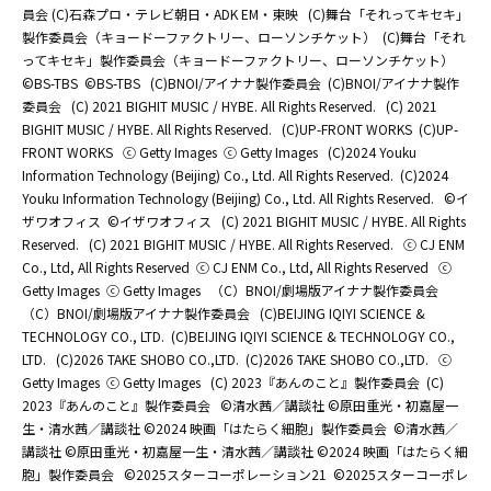
員会 (C)石森プロ・テレビ朝日・ADK EM・東映
(C)舞台「それってキセキ」
製作委員会（キョードーファクトリー、ローソンチケット）
(C)舞台「それ
ってキセキ」製作委員会（キョードーファクトリー、ローソンチケット）
©BS-TBS
©BS-TBS
(C)BNOI/アイナナ製作委員会
(C)BNOI/アイナナ製作
委員会
(C) 2021 BIGHIT MUSIC / HYBE. All Rights Reserved.
(C) 2021
BIGHIT MUSIC / HYBE. All Rights Reserved.
(C)UP-FRONT WORKS
(C)UP-
FRONT WORKS
ⓒ Getty Images
ⓒ Getty Images
(C)2024 Youku
Information Technology (Beijing) Co., Ltd. All Rights Reserved.
(C)2024
Youku Information Technology (Beijing) Co., Ltd. All Rights Reserved.
©イ
ザワオフィス
©イザワオフィス
(C) 2021 BIGHIT MUSIC / HYBE. All Rights
Reserved.
(C) 2021 BIGHIT MUSIC / HYBE. All Rights Reserved.
ⓒ CJ ENM
Co., Ltd, All Rights Reserved
ⓒ CJ ENM Co., Ltd, All Rights Reserved
ⓒ
Getty Images
ⓒ Getty Images
（C）BNOI/劇場版アイナナ製作委員会
（C）BNOI/劇場版アイナナ製作委員会
(C)BEIJING IQIYI SCIENCE &
TECHNOLOGY CO., LTD.
(C)BEIJING IQIYI SCIENCE & TECHNOLOGY CO.,
LTD.
(C)2026 TAKE SHOBO CO.,LTD.
(C)2026 TAKE SHOBO CO.,LTD.
ⓒ
Getty Images
ⓒ Getty Images
(C) 2023『あんのこと』製作委員会
(C)
2023『あんのこと』製作委員会
©清水茜／講談社 ©原田重光・初嘉屋一
生・清水茜／講談社 ©2024 映画「はたらく細胞」製作委員会
©清水茜／
講談社 ©原田重光・初嘉屋一生・清水茜／講談社 ©2024 映画「はたらく細
胞」製作委員会
©2025スターコーポレーション21
©2025スターコーポレ