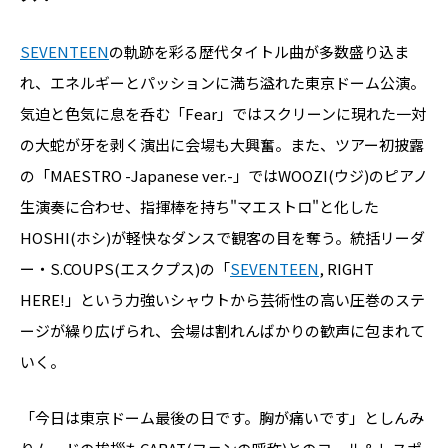
SEVENTEEN
の軌跡を彩る歴代タイトル曲が多数盛り込ま
れ、エネルギーとパッションに満ち溢れた東京ドーム公演。
気迫と色気に息を呑む「Fear」ではスクリーンに現れた一対
の大蛇が牙を剥く演出に会場も大興奮。また、ツアー初披露
の「MAESTRO -Japanese ver.-」ではWOOZI(ウジ)のピアノ
生演奏に合わせ、指揮棒を持ち"マエストロ"と化した
HOSHI(ホシ)が軽快なダンスで観客の目を奪う。統括リーダ
ー・S.COUPS(エスクプス)の「
SEVENTEEN
, RIGHT
HERE!」という力強いシャウトから芸術性の高い圧巻のステ
ージが繰り広げられ、会場は割れんばかりの歓声に包まれて
いく。
「今日は東京ドーム最後の日です。胸が痛いです」としんみ