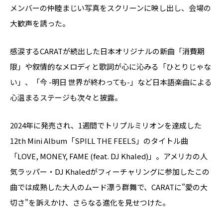
メンバーの仲睦まじい写真をスクリーンに映し出し、会場の
大歓声を誘った。
感涙するCARATが続出した日本オリジナルの新曲「消費期
限」や叙情的なメロディと歌詞が心に沁みる「ひとりじゃな
い」、「今 -明日 世界が終わっても-」など日本語楽曲による
心温まるステージも次々と披露。
2024年に発売され、1週間でトリプルミリオンを達成した
12th Mini Album「SPILL THE FEELS」のタイトル曲
「LOVE, MONEY, FAME (feat. DJ Khaled)」。アメリカの人
気ラッパー・DJ Khaledがフィーチャリングに参加したこの
曲では成熟した大人のムード漂う群舞で、CARATに"愛の大
切さ"を訴えかけ、さらなる進化を見せつけた。