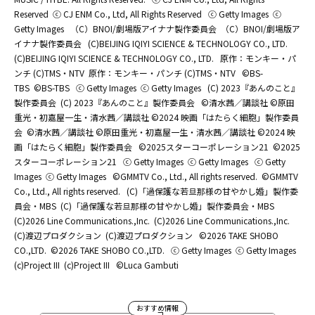
Reserved
ⓒ CJ ENM Co., Ltd, All Rights Reserved
ⓒ Getty Images
ⓒ
Getty Images
（C）BNOI/劇場版アイナナ製作委員会
（C）BNOI/劇場版ア
イナナ製作委員会
(C)BEIJING IQIYI SCIENCE & TECHNOLOGY CO., LTD.
(C)BEIJING IQIYI SCIENCE & TECHNOLOGY CO., LTD.
原作：モンキー・パ
ンチ (C)TMS・NTV
原作：モンキー・パンチ (C)TMS・NTV
©BS-
TBS
©BS-TBS
ⓒ Getty Images
ⓒ Getty Images
(C) 2023『あんのこと』
製作委員会
(C) 2023『あんのこと』製作委員会
©清水茜／講談社 ©原田
重光・初嘉屋一生・清水茜／講談社 ©2024 映画「はたらく細胞」製作委員
会
©清水茜／講談社 ©原田重光・初嘉屋一生・清水茜／講談社 ©2024 映
画「はたらく細胞」製作委員会
©2025スターコーポレーション21
©2025
スターコーポレーション21
ⓒ Getty Images
ⓒ Getty Images
ⓒ Getty
Images
ⓒ Getty Images
©GMMTV Co., Ltd., All rights reserved.
©GMMTV
Co., Ltd., All rights reserved.
(C)「過保護な若旦那様の甘やかし婚」製作委
員会・MBS
(C)「過保護な若旦那様の甘やかし婚」製作委員会・MBS
(C)2026 Line Communications.,Inc.
(C)2026 Line Communications.,Inc.
(C)渡辺プロダクション
(C)渡辺プロダクション
©2026 TAKE SHOBO
CO.,LTD.
©2026 TAKE SHOBO CO.,LTD.
ⓒ Getty Images
ⓒ Getty Images
(c)Project III
(c)Project III
©Luca Gambuti
おすすめ情報