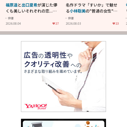
福原遥
と
出口夏希
が演じた儚
名作ドラマ「すいか」で魅せ
くも美しいそれぞれの恋...生
る
小林聡美
の"普通の女性"が
きることの尊さを教えてくれ
大人に刺さる...映画「かもめ
俳優
俳優
た映画「あの花が咲く丘で、
食堂」にも通じる静かな芝居
2026.08.04
27
2026.08.03
23
君とまた出会えたら。」