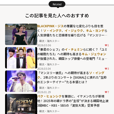
Related
この記事を見た人へのおすすめ
BLACKPINK・ジス
の華麗な七変化ぶりも目を惹
く！
ソ・イングク
、
イ・ジェウク
、
キム・ヨンデ
ら
人気俳優たちと恋模様を繰り広げる「マンスリー彼
氏」で見せたチャーミングな引力
韓流・海外スター
2026.03.06
1
「暴君のシェフ」の
イ・チェミン
らに続く？「ユミ
の細胞たち3」への期待も高まる
キム・ジェウォン
が抜擢された、韓国トップ俳優への登竜門「ミュー
ジックバンク」の歴代MC
韓流・海外スター
2026.03.04
3
「マンスリー彼氏」への期待が高まる
ソ・イング
ク
、2年ぶりのコンサート [SIGNAL] に表れた"生粋
のエンターテイナー"たる本領とは？
韓流・海外スター
2026.01.29
7
パク・ヒョンシク
を筆頭に、イケメンたちが新境
地！2025年の韓ドラ界の"主役"が決まる韓国地上波
3局MBC・KBS・SBSの「演技大賞」受賞予想
韓流・海外スター