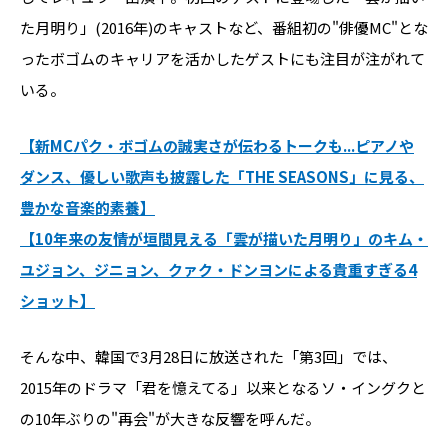
た月明り」(2016年)のキャストなど、番組初の"俳優MC"とな
ったボゴムのキャリアを活かしたゲストにも注目が注がれて
いる。
【新MCパク・ボゴムの誠実さが伝わるトークも...ピアノや
ダンス、優しい歌声も披露した「THE SEASONS」に見る、
豊かな音楽的素養】
【10年来の友情が垣間見える「雲が描いた月明り」のキム・
ユジョン、ジニョン、クァク・ドンヨンによる貴重すぎる4
ショット】
そんな中、韓国で3月28日に放送された「第3回」では、
2015年のドラマ「君を憶えてる」以来となるソ・イングクと
の10年ぶりの"再会"が大きな反響を呼んだ。