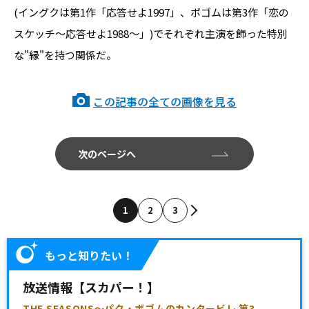
(イングクは第1作「応答せよ1997」、ボゴムは第3作「恋の
スケッチ〜応答せよ1988〜」)でそれぞれ主演を飾った特別
な"縁"を持つ関係だ。
この記事の全ての画像を見る
次のページへ
1
2
3
もっと知りたい！
放送情報【スカパー！】
THE SEASONS～パク・ボゴムのカンタービレ 第3