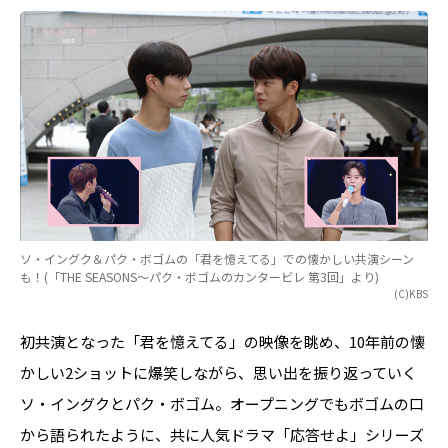
ソ・イングク＆パク・ボゴムの「君を憶えてる」での懐かしい共演シーン
も！(「THE SEASONS～パク・ボゴムのカンタービレ 第3回」より)
(C)KBS
初共演となった「君を憶えてる」の映像を眺め、10年前の懐
かしい2ショットに爆笑しながら、思い出を振り返っていく
ソ・イングクとパク・ボゴム。オープニングでもボゴムの口
から語られたように、共に人気ドラマ「応答せよ」シリーズ