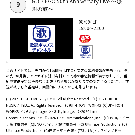
GODIEGO 50th Anniversary Live ～感
9
謝の旅～
08/09(日)
19:00～21:00
このサイトでは、当日から1週間分はEPGと同等の番組情報が表示され、そ
の先1か月後まではガイド誌（有料）と同等の番組情報が表示されます。番
組や放送予定は予告なく変更される場合がありますのでご了承ください。放
送が終了した番組は、自動的にリストから削除されます。
(C) 2021 BIGHIT MUSIC / HYBE. All Rights Reserved.
(C) 2021 BIGHIT
MUSIC / HYBE. All Rights Reserved.
(C)UP-FRONT WORKS
(C)UP-FRONT
WORKS
ⓒ Getty Images
ⓒ Getty Images
©2026 Line
Communications.,Inc.
©2026 Line Communications.,Inc.
(C)BNOI/アイナ
ナ製作委員会
(C)BNOI/アイナナ製作委員会
(C) Ultimate Productions
(C)
Ultimate Productions
(C)日渡早紀・白泉社(花とゆめ)/フライングドッ