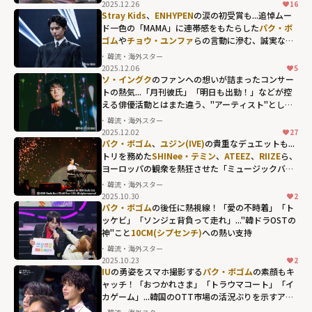
2025.12.26
16
Stray Kids
、
ENHYPEN
の涙の初受賞も...追悼ムー
ド一色の「MAMA」に連帯感をもたらした
パク・ボ
ゴム
や
チョウ・ユンファ
らの言動に滲む、誠実な人
間性
韓流・海外スター
2025.12.06
5
ソ・イングク
のファンへの想いが詰まったコンサー
トの熱気...「月刊彼氏」「明日も出勤！」などが控
える俳優活動とはまた違う、"アーティスト"として
の一面
韓流・海外スター
2025.12.02
27
パク・ボゴム
、
ユジン(IVE)
の貴重なデュエットも...
トリを務めた
SHINee・テミン
、
ATEEZ
、
RIIZE
ら、
ヨーロッパの観衆を熱狂させた「ミュージックバン
ク」のリスボン公演
韓流・海外スター
2025.10.30
2
パク・ボゴム
の後任に熱視線！「愛の不時着」「ト
ッケビ」「ソンジェ背負って走れ」..."韓ドラOSTの
神"こと
10CM(シプセンチ)
への熱い支持
韓流・海外スター
2025.10.23
2
10CM(シプセン
IU
の勇姿をスマホ撮影する
パク・ボゴム
の素顔もキ
チ)への熱い支持"
ャッチ！「おつかれさま」「トラウマコート」「イ
カゲーム」...韓国のOTT市場の活況ぶりを示すアワ
width="304"
ードの名珍場面