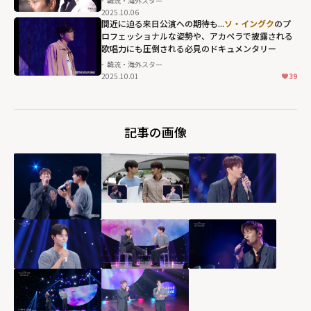
韓流・海外スター
height="203"
2025.10.06
loading="lazy"
間近に迫る来日公演への期待も...
ソ・イングク
のプ
ロフェッショナルな姿勢や、アカペラで披露される
fetchpriority="h
歌唱力にも圧倒される必見のドキュメンタリー
igh">
韓流・海外スター
2025.10.01
39
記事の画像