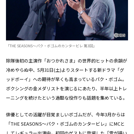
「THE SEASONS～パク・ボゴムのカンタービレ 第3回」
除隊後初の主演作「おつかれさま」の世界的ヒットの余韻が
冷めやらぬ中、5月31日(土)よりスタートする新ドラマ「グ
ッドボーイ」への期待が早くも高まっているパク・ボゴム。
ボクシングの金メダリストを演じるにあたり、半年以上トレ
ーニングを続けたという過酷な役作りも話題を集めている。
俳優としての活躍が目覚ましいボゴムだが、今年3月からは
「THE SEASONS～パク・ボゴムのカンタービレ」にMCと
してレギュラー出演中。初回のゲストに登場した「雲が描い