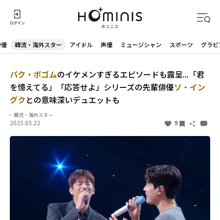
俳優
韓流・海外スター
アイドル
声優
ミュージシャン
スポーツ
グラビ
パク・ボゴム
のイケメンすぎるエピソードも露呈...「君
を憶えてる」「応答せよ」シリーズの先輩俳優
ソ・イン
グク
との意味深いデュエットも
韓流・海外スター
2025.05.22
9