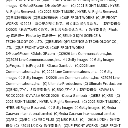
Images
©MotoGP.com
©MotoGP.com
(C) 2021 BIGHIT MUSIC / HYBE.
All Rights Reserved.
(C) 2021 BIGHIT MUSIC / HYBE. All Rights Reserved.
(C)日本映画放送
(C)日本映画放送
(C)UP-FRONT WORKS
(C)UP-FRONT
WORKS
©2023「あの花が咲く丘で、君とまた出会えたら。」製作委員会
©2023「あの花が咲く丘で、君とまた出会えたら。」製作委員会
Photo
by 森島興一
Photo by 森島興一
(C)BEIJING IQIYI SCIENCE &
TECHNOLOGY CO., LTD.
(C)BEIJING IQIYI SCIENCE & TECHNOLOGY CO.,
LTD.
(C)UP-FRONT WORKS
(C)UP-FRONT WORKS
©MotoGP.com
©MotoGP.com
(C)2026 Line Communications.,Inc.
(C)2026 Line Communications.,Inc.
ⓒ Getty Images
ⓒ Getty Images
(c)Project III
(c)Project III
©Luca Gambuti
(C)2026 Line
Communications.,Inc.
(C)2026 Line Communications.,Inc.
ⓒ Getty
Images
ⓒ Getty Images
©2026 Line Communications.,Inc.
©2026 Line
Communications.,Inc.
(C) Ultimate Productions
(C) Ultimate Productions
(C)BNOI/アイナナ製作委員会
(C)BNOI/アイナナ製作委員会
©️VIVA LA
ROCK 2026
©️VIVA LA ROCK 2026
©Luca Gambuti
(C)KBS
(C)KBS
(C)
2021 BIGHIT MUSIC / HYBE. All Rights Reserved.
(C) 2021 BIGHIT MUSIC /
HYBE. All Rights Reserved.
ⓒ Getty Images
ⓒ Getty Images
(C)Media
Caravan International Limited
(C)Media Caravan International Limited
(C)ABC
(C)ABC
(C) MBC PLUS
(C) MBC PLUS
(C)「2019 L♡DK」製作委
員会
(C)「2019 L♡DK」製作委員会
(C)UP-FRONT WORKS
(C)UP-FRONT