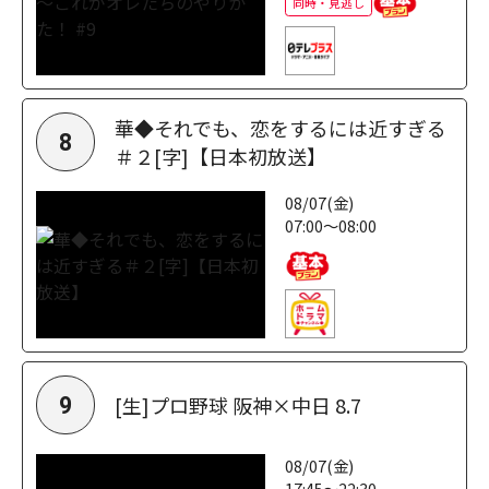
同時・見逃し
華◆それでも、恋をするには近すぎる
8
＃２[字]【日本初放送】
08/07(金)
07:00～08:00
[生]プロ野球 阪神×中日 8.7
9
08/07(金)
17:45～22:30