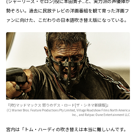
(シャーリーズ・セロン)役に本田貴子...と、実力派の声優陣が
勢ぞろい。過去に民放テレビの洋画番組を観て育った洋画フ
ァンに向けた、こだわりの日本語吹き替え版になっている。
『(吹)マッドマックス 怒りのデス・ロード[ザ・シネマ新録版]』
(C) Warner Bros. Feature Productions Pty Limited, Village Roadshow Films North America
Inc., and Ratpac-Dune Entertainment LLC
宮内は「トム・ハーディの吹き替えは本当に難しいんです。