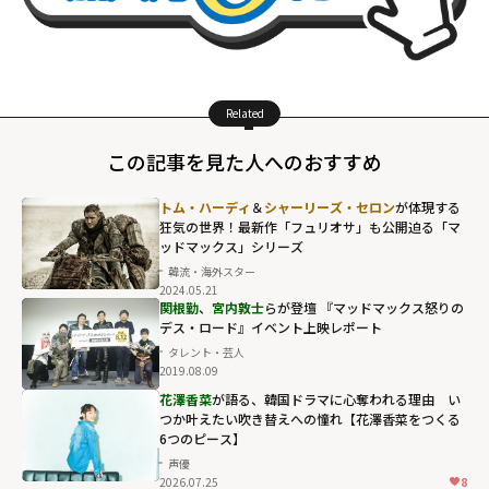
Related
この記事を見た人へのおすすめ
トム・ハーディ
＆
シャーリーズ・セロン
が体現する
狂気の世界！最新作「フュリオサ」も公開迫る「マ
ッドマックス」シリーズ
韓流・海外スター
2024.05.21
関根勤
、
宮内敦士
らが登壇 『マッドマックス怒りの
デス・ロード』イベント上映レポート
タレント・芸人
2019.08.09
花澤香菜
が語る、韓国ドラマに心奪われる理由 い
つか叶えたい吹き替えへの憧れ【花澤香菜をつくる
6つのピース】
声優
2026.07.25
8