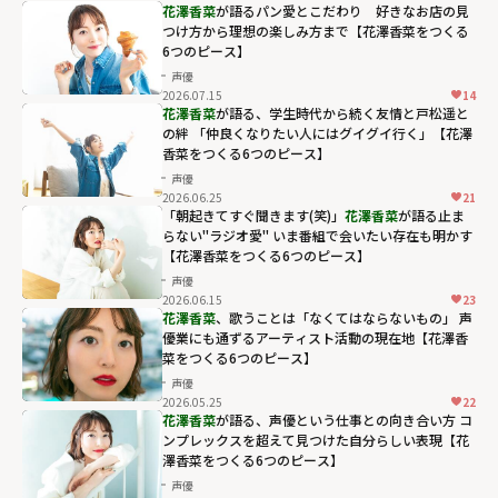
花澤香菜
が語るパン愛とこだわり 好きなお店の見
つけ方から理想の楽しみ方まで【花澤香菜をつくる
6つのピース】
声優
2026.07.15
14
花澤香菜
が語る、学生時代から続く友情と戸松遥と
の絆 「仲良くなりたい人にはグイグイ行く」【花澤
香菜をつくる6つのピース】
声優
2026.06.25
21
「朝起きてすぐ聞きます(笑)」
花澤香菜
が語る止ま
らない"ラジオ愛" いま番組で会いたい存在も明かす
【花澤香菜をつくる6つのピース】
声優
2026.06.15
23
花澤香菜
、歌うことは「なくてはならないもの」 声
優業にも通ずるアーティスト活動の現在地【花澤香
菜をつくる6つのピース】
声優
2026.05.25
22
花澤香菜
が語る、声優という仕事との向き合い方 コ
ンプレックスを超えて見つけた自分らしい表現【花
澤香菜をつくる6つのピース】
声優