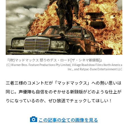
『(吹)マッドマックス 怒りのデス・ロード[ザ・シネマ新録版]』
(C) Warner Bros. Feature Productions Pty Limited, Village Roadshow Films North America
Inc., and Ratpac-Dune Entertainment LLC
三者三様のコメントだが「マッドマックス」への熱い思いは
同じ。声優陣も自信をのぞかせる新録版がどのような仕上が
りになっているのか、ぜひ放送でチェックしてほしい！
この記事の全ての画像を見る