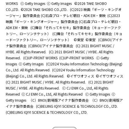
WORKS
ⓒ Getty Images
ⓒ Getty Images
©2026 TAKE SHOBO
CO.,LTD.
©2026 TAKE SHOBO CO.,LTD.
(C)2023 映画「ギーツ・キングオ
ージャー」製作委員会 (C)石森プロ・テレビ朝日・ADK EM・東映
(C)2023
映画「ギーツ・キングオージャー」製作委員会 (C)石森プロ・テレビ朝日・
ADK EM・東映
(C)舞台「それってキセキ」製作委員会（キョードーファク
トリー、ローソンチケット）
(C)舞台「それってキセキ」製作委員会（キョ
ードーファクトリー、ローソンチケット）
©東宝
©東宝
(C)BNOI/アイナ
ナ製作委員会
(C)BNOI/アイナナ製作委員会
(C) 2021 BIGHIT MUSIC /
HYBE. All Rights Reserved.
(C) 2021 BIGHIT MUSIC / HYBE. All Rights
Reserved.
(C)UP-FRONT WORKS
(C)UP-FRONT WORKS
ⓒ Getty
Images
ⓒ Getty Images
(C)2024 Youku Information Technology (Beijing)
Co., Ltd. All Rights Reserved.
(C)2024 Youku Information Technology
(Beijing) Co., Ltd. All Rights Reserved.
©イザワオフィス
©イザワオフィス
(C) 2021 BIGHIT MUSIC / HYBE. All Rights Reserved.
(C) 2021 BIGHIT
MUSIC / HYBE. All Rights Reserved.
ⓒ CJ ENM Co., Ltd, All Rights
Reserved
ⓒ CJ ENM Co., Ltd, All Rights Reserved
ⓒ Getty Images
ⓒ
Getty Images
（C）BNOI/劇場版アイナナ製作委員会
（C）BNOI/劇場版ア
イナナ製作委員会
(C)BEIJING IQIYI SCIENCE & TECHNOLOGY CO., LTD.
(C)BEIJING IQIYI SCIENCE & TECHNOLOGY CO., LTD.