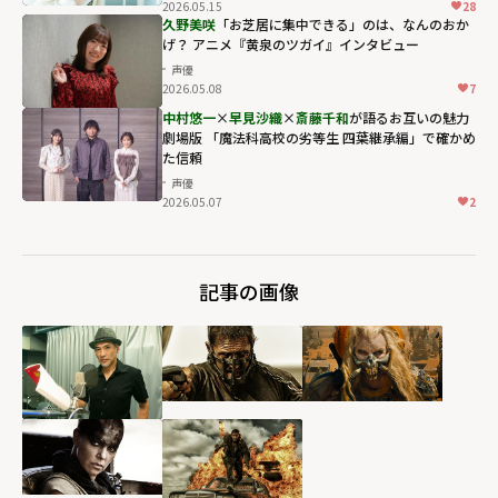
2026.05.15
28
久野美咲
「お芝居に集中できる」のは、なんのおか
げ？ アニメ『黄泉のツガイ』インタビュー
声優
2026.05.08
7
中村悠一
×
早見沙織
×
斎藤千和
が語るお互いの魅力
劇場版 「魔法科高校の劣等生 四葉継承編」で確かめ
た信頼
声優
2026.05.07
2
記事の画像