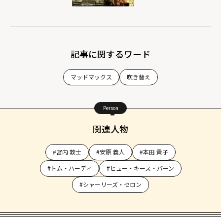
記事に関するワード
マッドマックス
吹き替え
Person
関連人物
#宮内 敦士
#安原 義人
#本田 貴子
#トム・ハーディ
#ヒュー・キース・バーン
#シャーリーズ・セロン