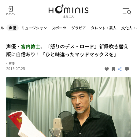
ドル
声優
ミュージシャン
スポーツ
グラビア
タレント・芸人
文化人・
声優・
宮内敦士
、『怒りのデス・ロード』新録吹き替え
版に自信あり！「ひと味違ったマッドマックスを」
声優
2019.07.25