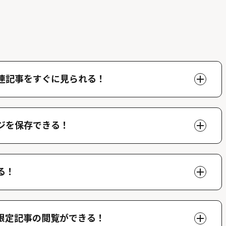
連記事をすぐに見られる！
ページで好きな人物の関連記事を閲覧することができま
できます。
ジを保存できる！
、マイページでいつでも閲覧することができます。
る！
ができ、他のファンが投稿したコメントを読むことがで
限定記事の閲覧ができる！