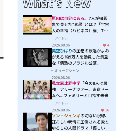
What's New
原因は自分にある。
7人が撮影
裏で見せた"素顔"とは？「宇宙
人の幸福（ハピネス）論」THE
MAKING
アイドル
2026.08.06
4
美空ひばり
の圧巻の歌唱がよみ
がえる 約5万人を動員した貴重
な「情熱のブラジル公演」
ミュージシャン
2026.08.06
私立恵比寿中学
「今の8人は最
強」アリーナツアー、東京ドー
ムへ...ファミリーと目指す未来
アイドル
2026.08.06
16
ソン・ジュンギ
の切ない視線、
狂おしい表情に圧倒される――愛と
ゆるしの人間ドラマ「優しい