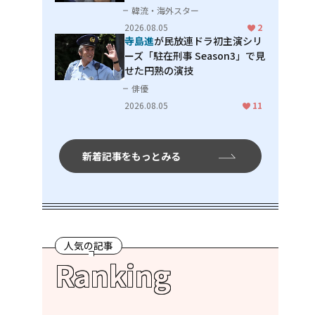
男」
韓流・海外スター
2026.08.05
2
寺島進
が民放連ドラ初主演シリ
ーズ「駐在刑事 Season3」で見
せた円熟の演技
俳優
2026.08.05
11
新着記事をもっとみる
人気の記事
Ranking