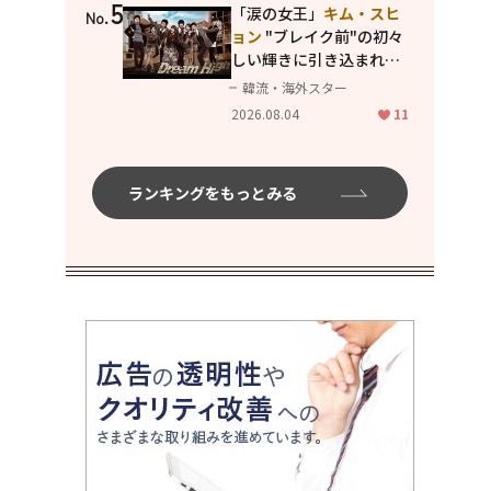
5
「涙の女王」
キム・スヒ
No.
ョン
"ブレイク前"の初々
しい輝きに引き込まれ
る...
2PM テギョン
ら豪華
韓流・海外スター
共演の青春名作「ドリー
2026.08.04
11
ムハイ」
ランキングをもっとみる