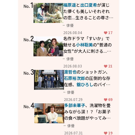
1
福原遥
と
出口夏希
が演じ
No.
た儚くも美しいそれぞれ
の恋...生きることの尊さを
教えてくれた映画「あの
俳優
花が咲く丘で、君とまた出
2026.08.04
17
2
会えたら。」
名作ドラマ「すいか」で
No.
魅せる
小林聡美
の"普通の
女性"が大人に刺さる...映
画「かもめ食堂」にも通
俳優
じる静かな芝居
2026.08.03
21
3
渡哲也
のショットガン、
No.
石原裕次郎
の圧倒的な存
在感、
舘ひろし
のバイク
アクション！"大門軍
俳優
団"のカッコよさが詰まっ
2026.07.29
69
4
た「西部警察 PART-II」
多部未華子
、洗濯物を畳
No.
みながら涙！？「お菓子
の食べ放題がやってみた
い」ハンディファン4台の
俳優
暑さ対策も明かす
2026.07.31
19