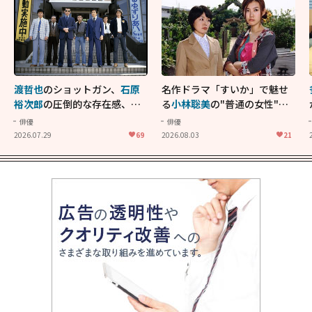
渡哲也
のショットガン、
石原
名作ドラマ「すいか」で魅せ
裕次郎
の圧倒的な存在感、
舘
る
小林聡美
の"普通の女性"が
ひろし
のバイクアクショ
大人に刺さる...映画「かもめ
俳優
俳優
ン！"大門軍団"のカッコよさ
食堂」にも通じる静かな芝居
2026.07.29
69
2026.08.03
21
が詰まった「西部警察 PART-
II」