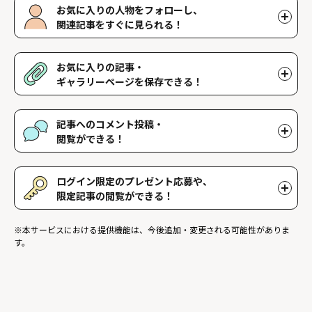
お気に入りの人物をフォローし、
関連記事をすぐに見られる！
好きな人物をフォローすることで、マイページで好きな人物の関連
記事を閲覧することができます。好きな人物一覧はマイページで確
お気に入りの記事・
認できます。
ギャラリーページを保存できる！
好きな記事やギャラリーページを保存し、マイページでいつでも閲
覧することができます。
記事へのコメント投稿・
閲覧ができる！
記事に対して応援や感想などのコメントができ、他のファンが投稿
したコメントを読むことができます。
ログイン限定のプレゼント応募や、
限定記事の閲覧ができる！
ログインユーザー限定のプレゼントに応募することができます。ま
※本サービスにおける提供機能は、今後追加・変更される可能性がありま
た、ログイン限定記事を閲覧することができます。
す。