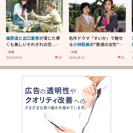
福原遥
と
出口夏希
が演じた儚
名作ドラマ「すいか」で魅せ
くも美しいそれぞれの恋...生
る
小林聡美
の"普通の女性"が
きることの尊さを教えてくれ
大人に刺さる...映画「かもめ
俳優
俳優
た映画「あの花が咲く丘で、
食堂」にも通じる静かな芝居
2026.08.04
19
2026.08.03
21
君とまた出会えたら。」