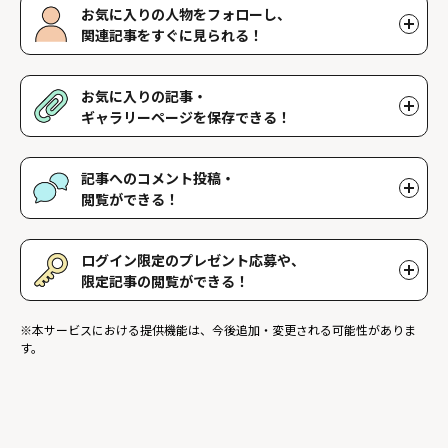
お気に入りの人物をフォローし、
関連記事をすぐに見られる！
好きな人物をフォローすることで、マイページで好きな人物の関連
記事を閲覧することができます。好きな人物一覧はマイページで確
お気に入りの記事・
認できます。
ギャラリーページを保存できる！
好きな記事やギャラリーページを保存し、マイページでいつでも閲
覧することができます。
記事へのコメント投稿・
閲覧ができる！
記事に対して応援や感想などのコメントができ、他のファンが投稿
したコメントを読むことができます。
ログイン限定のプレゼント応募や、
限定記事の閲覧ができる！
ログインユーザー限定のプレゼントに応募することができます。ま
※本サービスにおける提供機能は、今後追加・変更される可能性がありま
た、ログイン限定記事を閲覧することができます。
す。