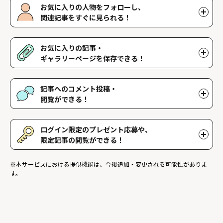
お気に入りの人物をフォローし、
関連記事をすぐに見られる！
好きな人物をフォローすることで、マイページで好きな人物の関連
記事を閲覧することができます。好きな人物一覧はマイページで確
お気に入りの記事・
認できます。
ギャラリーページを保存できる！
好きな記事やギャラリーページを保存し、マイページでいつでも閲
覧することができます。
記事へのコメント投稿・
閲覧ができる！
記事に対して応援や感想などのコメントができ、他のファンが投稿
したコメントを読むことができます。
ログイン限定のプレゼント応募や、
限定記事の閲覧ができる！
ログインユーザー限定のプレゼントに応募することができます。ま
※本サービスにおける提供機能は、今後追加・変更される可能性がありま
た、ログイン限定記事を閲覧することができます。
す。