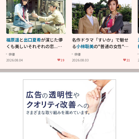
福原遥
と
出口夏希
が演じた儚
名作ドラマ「すいか」で魅せ
くも美しいそれぞれの恋...生
る
小林聡美
の"普通の女性"が
きることの尊さを教えてくれ
大人に刺さる...映画「かもめ
俳優
俳優
た映画「あの花が咲く丘で、
食堂」にも通じる静かな芝居
2026.08.04
19
2026.08.03
21
君とまた出会えたら。」