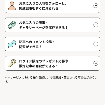
お気に入りの人物をフォローし、
関連記事をすぐに見られる！
好きな人物をフォローすることで、マイページで好きな人物の関連
記事を閲覧することができます。好きな人物一覧はマイページで確
お気に入りの記事・
認できます。
ギャラリーページを保存できる！
好きな記事やギャラリーページを保存し、マイページでいつでも閲
覧することができます。
記事へのコメント投稿・
閲覧ができる！
記事に対して応援や感想などのコメントができ、他のファンが投稿
したコメントを読むことができます。
ログイン限定のプレゼント応募や、
限定記事の閲覧ができる！
ログインユーザー限定のプレゼントに応募することができます。ま
※本サービスにおける提供機能は、今後追加・変更される可能性がありま
た、ログイン限定記事を閲覧することができます。
す。