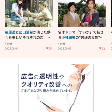
福原遥
と
出口夏希
が演じた儚
名作ドラマ「すいか」で魅せ
くも美しいそれぞれの恋...生
る
小林聡美
の"普通の女性"が
きることの尊さを教えてくれ
大人に刺さる...映画「かもめ
俳優
俳優
た映画「あの花が咲く丘で、
食堂」にも通じる静かな芝居
2026.08.04
25
2026.08.03
22
君とまた出会えたら。」