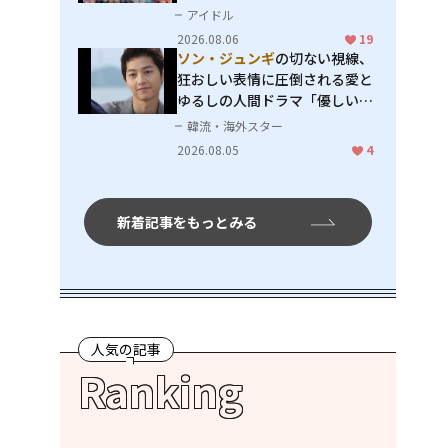
アイドル
2026.08.06
19
ソン・ジュンギ
の切ない視線、
狂おしい表情に圧倒される――愛と
ゆるしの人間ドラマ「優しい
男」
韓流・海外スター
2026.08.05
4
新着記事をもっとみる
人気の記事
Ranking