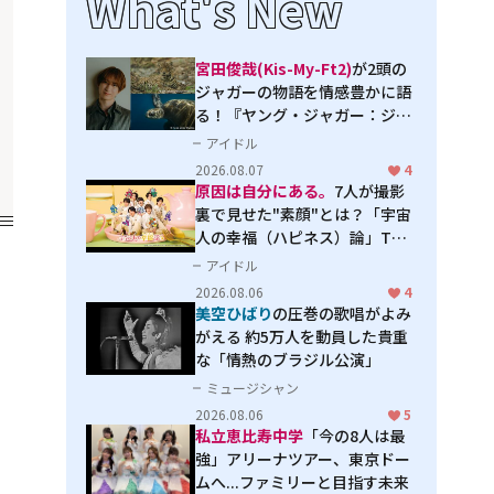
What's New
宮田俊哉(Kis-My-Ft2)
が2頭の
ジャガーの物語を情感豊かに語
る！『ヤング・ジャガー：ジャ
ングル王への道』『ジャガーと
アイドル
ウミガメの物語：熱帯林の守護
2026.08.07
4
神』で見せるナレーションの妙
原因は自分にある。
7人が撮影
裏で見せた"素顔"とは？「宇宙
人の幸福（ハピネス）論」THE
MAKING
アイドル
2026.08.06
4
美空ひばり
の圧巻の歌唱がよみ
がえる 約5万人を動員した貴重
な「情熱のブラジル公演」
ミュージシャン
2026.08.06
5
私立恵比寿中学
「今の8人は最
強」アリーナツアー、東京ドー
ムへ...ファミリーと目指す未来