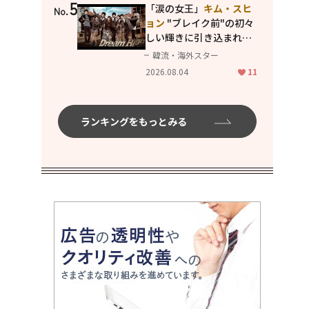
5
「涙の女王」
キム・スヒ
No.
ョン
"ブレイク前"の初々
しい輝きに引き込まれ
る...
2PM テギョン
ら豪華
韓流・海外スター
共演の青春名作「ドリー
2026.08.04
11
ムハイ」
ランキングをもっとみる