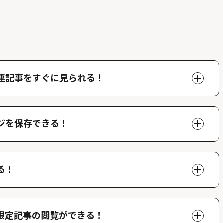
連記事をすぐに見られる！
ページで好きな人物の関連記事を閲覧することができま
できます。
ジを保存できる！
、マイページでいつでも閲覧することができます。
る！
ができ、他のファンが投稿したコメントを読むことがで
限定記事の閲覧ができる！