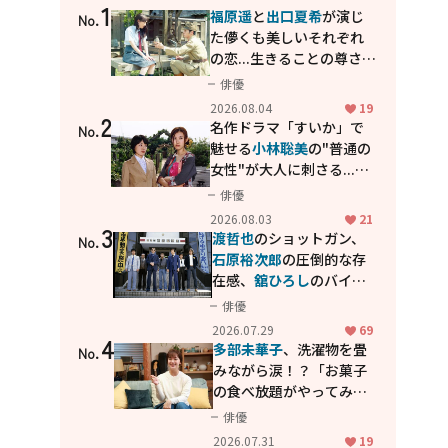
1
福原遥
と
出口夏希
が演じ
No.
た儚くも美しいそれぞれ
の恋...生きることの尊さを
教えてくれた映画「あの
俳優
花が咲く丘で、君とまた出
2026.08.04
19
2
会えたら。」
名作ドラマ「すいか」で
No.
魅せる
小林聡美
の"普通の
女性"が大人に刺さる...映
画「かもめ食堂」にも通
俳優
じる静かな芝居
2026.08.03
21
3
渡哲也
のショットガン、
No.
石原裕次郎
の圧倒的な存
在感、
舘ひろし
のバイク
アクション！"大門軍
俳優
団"のカッコよさが詰まっ
2026.07.29
69
4
た「西部警察 PART-II」
多部未華子
、洗濯物を畳
No.
みながら涙！？「お菓子
の食べ放題がやってみた
い」ハンディファン4台の
俳優
暑さ対策も明かす
2026.07.31
19