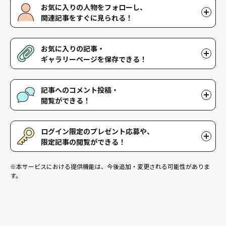
お気に入りの人物をフォローし、
関連記事をすぐに見られる！
好きな人物をフォローすることで、マイページで好きな人物の関連
記事を閲覧することができます。好きな人物一覧はマイページで確
お気に入りの記事・
認できます。
ギャラリーページを保存できる！
好きな記事やギャラリーページを保存し、マイページでいつでも閲
覧することができます。
記事へのコメント投稿・
閲覧ができる！
記事に対して応援や感想などのコメントができ、他のファンが投稿
したコメントを読むことができます。
ログイン限定のプレゼント応募や、
限定記事の閲覧ができる！
ログインユーザー限定のプレゼントに応募することができます。ま
※本サービスにおける提供機能は、今後追加・変更される可能性がありま
た、ログイン限定記事を閲覧することができます。
す。