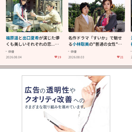
福原遥
と
出口夏希
が演じた儚
名作ドラマ「すいか」で魅せ
くも美しいそれぞれの恋...生
る
小林聡美
の"普通の女性"が
きることの尊さを教えてくれ
大人に刺さる...映画「かもめ
俳優
俳優
た映画「あの花が咲く丘で、
食堂」にも通じる静かな芝居
2026.08.04
19
2026.08.03
21
君とまた出会えたら。」