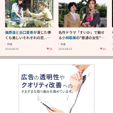
福原遥
と
出口夏希
が演じた儚
名作ドラマ「すいか」で魅せ
くも美しいそれぞれの恋...生
る
小林聡美
の"普通の女性"が
きることの尊さを教えてくれ
大人に刺さる...映画「かもめ
俳優
俳優
た映画「あの花が咲く丘で、
食堂」にも通じる静かな芝居
2026.08.04
25
2026.08.03
22
君とまた出会えたら。」