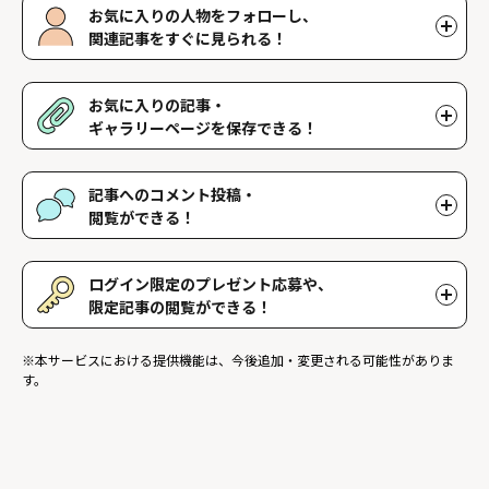
お気に入りの人物をフォローし、
関連記事をすぐに見られる！
好きな人物をフォローすることで、マイページで好きな人物の関連
記事を閲覧することができます。好きな人物一覧はマイページで確
お気に入りの記事・
認できます。
ギャラリーページを保存できる！
好きな記事やギャラリーページを保存し、マイページでいつでも閲
覧することができます。
記事へのコメント投稿・
閲覧ができる！
記事に対して応援や感想などのコメントができ、他のファンが投稿
したコメントを読むことができます。
ログイン限定のプレゼント応募や、
限定記事の閲覧ができる！
ログインユーザー限定のプレゼントに応募することができます。ま
※本サービスにおける提供機能は、今後追加・変更される可能性がありま
た、ログイン限定記事を閲覧することができます。
す。