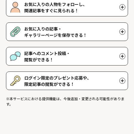
お気に入りの人物をフォローし、
関連記事をすぐに見られる！
好きな人物をフォローすることで、マイページで好きな人物の関連
記事を閲覧することができます。好きな人物一覧はマイページで確
お気に入りの記事・
認できます。
ギャラリーページを保存できる！
好きな記事やギャラリーページを保存し、マイページでいつでも閲
覧することができます。
記事へのコメント投稿・
閲覧ができる！
記事に対して応援や感想などのコメントができ、他のファンが投稿
したコメントを読むことができます。
ログイン限定のプレゼント応募や、
限定記事の閲覧ができる！
ログインユーザー限定のプレゼントに応募することができます。ま
※本サービスにおける提供機能は、今後追加・変更される可能性がありま
た、ログイン限定記事を閲覧することができます。
す。