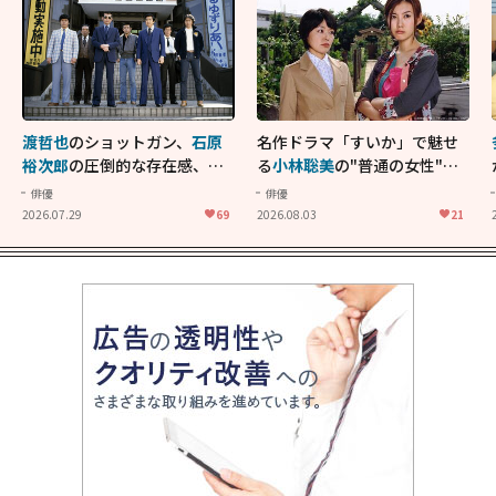
渡哲也
のショットガン、
石原
名作ドラマ「すいか」で魅せ
裕次郎
の圧倒的な存在感、
舘
る
小林聡美
の"普通の女性"が
ひろし
のバイクアクショ
大人に刺さる...映画「かもめ
俳優
俳優
ン！"大門軍団"のカッコよさ
食堂」にも通じる静かな芝居
2026.07.29
69
2026.08.03
21
が詰まった「西部警察 PART-
II」