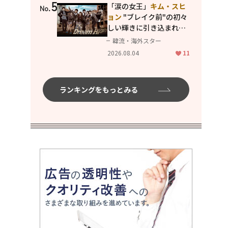
5
た出会えたら。」
「涙の女王」
キム・スヒ
No.
ョン
"ブレイク前"の初々
しい輝きに引き込まれ
る...
2PM テギョン
ら豪華
韓流・海外スター
共演の青春名作「ドリー
2026.08.04
11
ムハイ」
ランキングをもっとみる