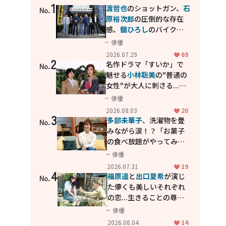
1
渡哲也
のショットガン、
石
No.
原裕次郎
の圧倒的な存在
感、
舘ひろし
のバイクア
クション！"大門軍団"の
俳優
カッコよさが詰まった
2026.07.29
69
2
「西部警察 PART-II」
名作ドラマ「すいか」で
No.
魅せる
小林聡美
の"普通の
女性"が大人に刺さる...映
画「かもめ食堂」にも通
俳優
じる静かな芝居
2026.08.03
20
3
多部未華子
、洗濯物を畳
No.
みながら涙！？「お菓子
の食べ放題がやってみた
い」ハンディファン4台の
俳優
暑さ対策も明かす
2026.07.31
19
4
福原遥
と
出口夏希
が演じ
No.
た儚くも美しいそれぞれ
の恋...生きることの尊さ
を教えてくれた映画「あ
俳優
の花が咲く丘で、君とま
2026.08.04
14