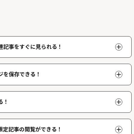
連記事をすぐに見られる！
ページで好きな人物の関連記事を閲覧することができま
できます。
ジを保存できる！
、マイページでいつでも閲覧することができます。
る！
ができ、他のファンが投稿したコメントを読むことがで
限定記事の閲覧ができる！