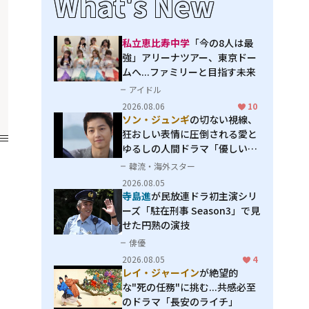
What's New
私立恵比寿中学
「今の8人は最
強」アリーナツアー、東京ドー
ムへ...ファミリーと目指す未来
アイドル
2026.08.06
10
ソン・ジュンギ
の切ない視線、
狂おしい表情に圧倒される――愛と
ゆるしの人間ドラマ「優しい
男」
韓流・海外スター
2026.08.05
寺島進
が民放連ドラ初主演シリ
ーズ「駐在刑事 Season3」で見
せた円熟の演技
俳優
2026.08.05
4
レイ・ジャーイン
が絶望的
な"死の任務"に挑む...共感必至
のドラマ「長安のライチ」