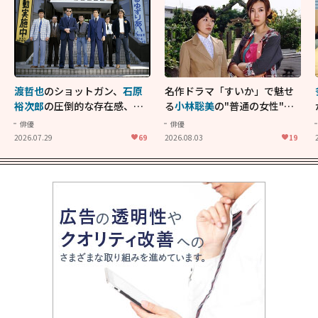
渡哲也
のショットガン、
石原
名作ドラマ「すいか」で魅せ
裕次郎
の圧倒的な存在感、
舘
る
小林聡美
の"普通の女性"が
ひろし
のバイクアクショ
大人に刺さる...映画「かもめ
俳優
俳優
ン！"大門軍団"のカッコよさ
食堂」にも通じる静かな芝居
2026.07.29
69
2026.08.03
19
が詰まった「西部警察 PART-
II」