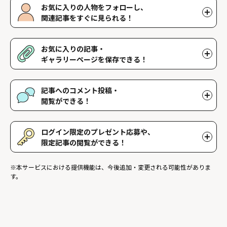
お気に入りの人物をフォローし、
関連記事をすぐに見られる！
好きな人物をフォローすることで、マイページで好きな人物の関連
記事を閲覧することができます。好きな人物一覧はマイページで確
お気に入りの記事・
認できます。
ギャラリーページを保存できる！
好きな記事やギャラリーページを保存し、マイページでいつでも閲
覧することができます。
記事へのコメント投稿・
閲覧ができる！
記事に対して応援や感想などのコメントができ、他のファンが投稿
したコメントを読むことができます。
ログイン限定のプレゼント応募や、
限定記事の閲覧ができる！
ログインユーザー限定のプレゼントに応募することができます。ま
※本サービスにおける提供機能は、今後追加・変更される可能性がありま
た、ログイン限定記事を閲覧することができます。
す。