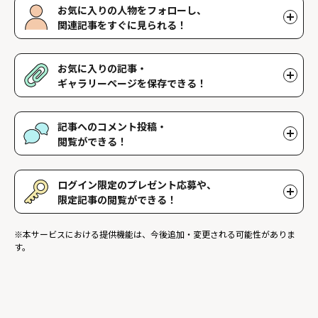
お気に入りの人物をフォローし、
関連記事をすぐに見られる！
好きな人物をフォローすることで、マイページで好きな人物の関連
記事を閲覧することができます。好きな人物一覧はマイページで確
お気に入りの記事・
認できます。
ギャラリーページを保存できる！
好きな記事やギャラリーページを保存し、マイページでいつでも閲
覧することができます。
記事へのコメント投稿・
閲覧ができる！
記事に対して応援や感想などのコメントができ、他のファンが投稿
したコメントを読むことができます。
ログイン限定のプレゼント応募や、
限定記事の閲覧ができる！
ログインユーザー限定のプレゼントに応募することができます。ま
※本サービスにおける提供機能は、今後追加・変更される可能性がありま
た、ログイン限定記事を閲覧することができます。
す。