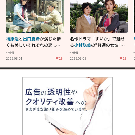
福原遥
と
出口夏希
が演じた儚
名作ドラマ「すいか」で魅せ
くも美しいそれぞれの恋...生
る
小林聡美
の"普通の女性"が
きることの尊さを教えてくれ
大人に刺さる...映画「かもめ
俳優
俳優
た映画「あの花が咲く丘で、
食堂」にも通じる静かな芝居
2026.08.04
29
2026.08.03
23
君とまた出会えたら。」