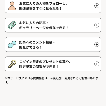
お気に入りの人物をフォローし、
関連記事をすぐに見られる！
好きな人物をフォローすることで、マイページで好きな人物の関連
記事を閲覧することができます。好きな人物一覧はマイページで確
お気に入りの記事・
認できます。
ギャラリーページを保存できる！
好きな記事やギャラリーページを保存し、マイページでいつでも閲
覧することができます。
記事へのコメント投稿・
閲覧ができる！
記事に対して応援や感想などのコメントができ、他のファンが投稿
したコメントを読むことができます。
ログイン限定のプレゼント応募や、
限定記事の閲覧ができる！
ログインユーザー限定のプレゼントに応募することができます。ま
※本サービスにおける提供機能は、今後追加・変更される可能性がありま
た、ログイン限定記事を閲覧することができます。
す。