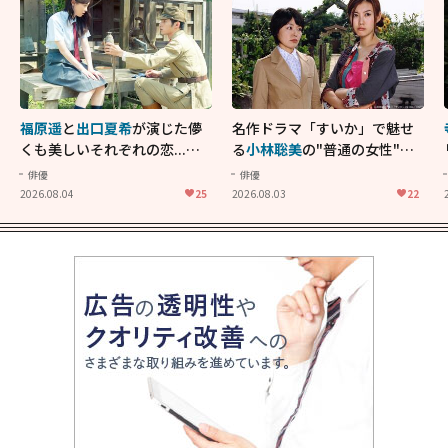
福原遥
と
出口夏希
が演じた儚
名作ドラマ「すいか」で魅せ
くも美しいそれぞれの恋...生
る
小林聡美
の"普通の女性"が
きることの尊さを教えてくれ
大人に刺さる...映画「かもめ
俳優
俳優
た映画「あの花が咲く丘で、
食堂」にも通じる静かな芝居
2026.08.04
25
2026.08.03
22
君とまた出会えたら。」