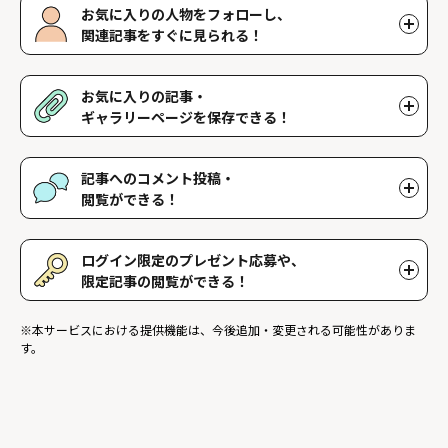
お気に入りの人物をフォローし、
関連記事をすぐに見られる！
好きな人物をフォローすることで、マイページで好きな人物の関連
記事を閲覧することができます。好きな人物一覧はマイページで確
お気に入りの記事・
認できます。
ギャラリーページを保存できる！
好きな記事やギャラリーページを保存し、マイページでいつでも閲
覧することができます。
記事へのコメント投稿・
閲覧ができる！
記事に対して応援や感想などのコメントができ、他のファンが投稿
したコメントを読むことができます。
ログイン限定のプレゼント応募や、
限定記事の閲覧ができる！
ログインユーザー限定のプレゼントに応募することができます。ま
※本サービスにおける提供機能は、今後追加・変更される可能性がありま
た、ログイン限定記事を閲覧することができます。
す。