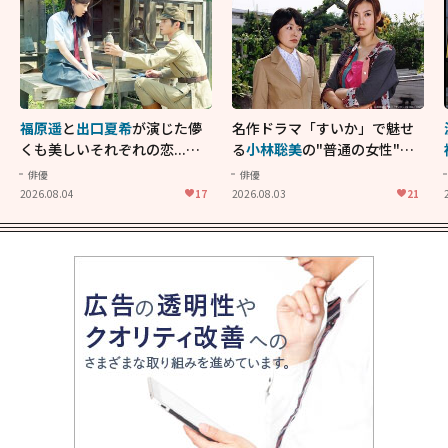
福原遥
と
出口夏希
が演じた儚
名作ドラマ「すいか」で魅せ
くも美しいそれぞれの恋...生
る
小林聡美
の"普通の女性"が
きることの尊さを教えてくれ
大人に刺さる...映画「かもめ
俳優
俳優
た映画「あの花が咲く丘で、
食堂」にも通じる静かな芝居
2026.08.04
17
2026.08.03
21
君とまた出会えたら。」