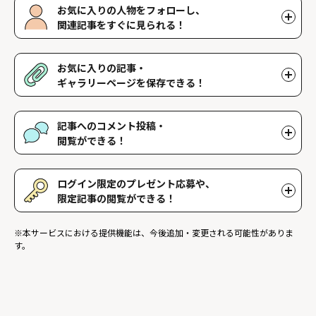
お気に入りの人物をフォローし、
関連記事をすぐに見られる！
好きな人物をフォローすることで、マイページで好きな人物の関連
記事を閲覧することができます。好きな人物一覧はマイページで確
お気に入りの記事・
認できます。
ギャラリーページを保存できる！
好きな記事やギャラリーページを保存し、マイページでいつでも閲
覧することができます。
記事へのコメント投稿・
閲覧ができる！
記事に対して応援や感想などのコメントができ、他のファンが投稿
したコメントを読むことができます。
ログイン限定のプレゼント応募や、
限定記事の閲覧ができる！
ログインユーザー限定のプレゼントに応募することができます。ま
※本サービスにおける提供機能は、今後追加・変更される可能性がありま
た、ログイン限定記事を閲覧することができます。
す。