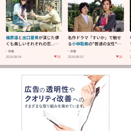
福原遥
と
出口夏希
が演じた儚
名作ドラマ「すいか」で魅せ
くも美しいそれぞれの恋...生
る
小林聡美
の"普通の女性"が
きることの尊さを教えてくれ
大人に刺さる...映画「かもめ
俳優
俳優
た映画「あの花が咲く丘で、
食堂」にも通じる静かな芝居
2026.08.04
23
2026.08.03
21
君とまた出会えたら。」