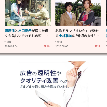
福原遥
と
出口夏希
が演じた儚
名作ドラマ「すいか」で魅せ
くも美しいそれぞれの恋...生
る
小林聡美
の"普通の女性"が
きることの尊さを教えてくれ
大人に刺さる...映画「かもめ
俳優
俳優
た映画「あの花が咲く丘で、
食堂」にも通じる静かな芝居
2026.08.04
19
2026.08.03
21
君とまた出会えたら。」