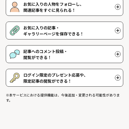
お気に入りの人物をフォローし、
関連記事をすぐに見られる！
好きな人物をフォローすることで、マイページで好きな人物の関連
記事を閲覧することができます。好きな人物一覧はマイページで確
お気に入りの記事・
認できます。
ギャラリーページを保存できる！
好きな記事やギャラリーページを保存し、マイページでいつでも閲
覧することができます。
記事へのコメント投稿・
閲覧ができる！
記事に対して応援や感想などのコメントができ、他のファンが投稿
したコメントを読むことができます。
ログイン限定のプレゼント応募や、
限定記事の閲覧ができる！
ログインユーザー限定のプレゼントに応募することができます。ま
※本サービスにおける提供機能は、今後追加・変更される可能性がありま
た、ログイン限定記事を閲覧することができます。
す。