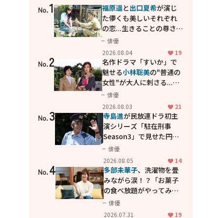
1
福原遥
と
出口夏希
が演じ
No.
た儚くも美しいそれぞれ
の恋...生きることの尊さを
教えてくれた映画「あの
俳優
花が咲く丘で、君とまた出
2026.08.04
19
2
会えたら。」
名作ドラマ「すいか」で
No.
魅せる
小林聡美
の"普通の
女性"が大人に刺さる...映
画「かもめ食堂」にも通
俳優
じる静かな芝居
2026.08.03
21
3
寺島進
が民放連ドラ初主
No.
演シリーズ「駐在刑事
Season3」で見せた円熟
の演技
俳優
2026.08.05
14
4
多部未華子
、洗濯物を畳
No.
みながら涙！？「お菓子
の食べ放題がやってみた
い」ハンディファン4台の
俳優
暑さ対策も明かす
2026.07.31
19