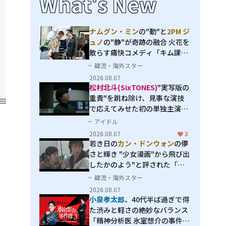
What's New
ナムグン・ミン
の"動"と
2PM ジ
ュノ
の"静"が奇跡の融合 火花を
散らす痛快コメディ「キム課長
とソ理事～Bravo! Your Life
韓流・海外スター
～」
2026.08.07
松村北斗(SixTONES)
"実写版の
重責"を跳ね除け、見事な演技
で応えてみせた初の単独主演映
画「秒速5センチメートル」
アイドル
2026.08.07
3
若き日の
カン・ドンウォン
の儚
さと輝き "少女漫画"から飛び出
したかのよう"と評された「オ
オカミの誘惑」
韓流・海外スター
2026.08.07
小泉孝太郎
、40代半ば過ぎで得
た渋みと軽さの絶妙なバランス
「精神分析医 氷室想介の事件簿