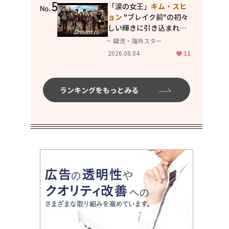
5
「涙の女王」
キム・スヒ
No.
ョン
"ブレイク前"の初々
しい輝きに引き込まれ
る...
2PM テギョン
ら豪華
韓流・海外スター
共演の青春名作「ドリー
2026.08.04
11
ムハイ」
ランキングをもっとみる