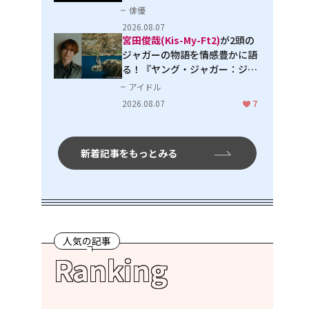
３」で見せる進化
俳優
2026.08.07
宮田俊哉(Kis-My-Ft2)
が2頭の
ジャガーの物語を情感豊かに語
る！『ヤング・ジャガー：ジャ
ングル王への道』『ジャガーと
アイドル
ウミガメの物語：熱帯林の守護
2026.08.07
7
神』で見せるナレーションの妙
新着記事をもっとみる
人気の記事
Ranking