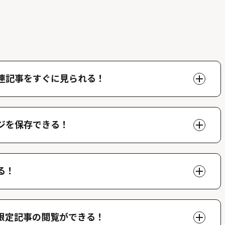
連記事をすぐに見られる！
ページで好きな人物の関連記事を閲覧することができま
できます。
ジを保存できる！
、マイページでいつでも閲覧することができます。
る！
ができ、他のファンが投稿したコメントを読むことがで
限定記事の閲覧ができる！