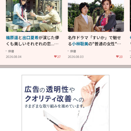
福原遥
と
出口夏希
が演じた儚
名作ドラマ「すいか」で魅せ
くも美しいそれぞれの恋...生
る
小林聡美
の"普通の女性"が
きることの尊さを教えてくれ
大人に刺さる...映画「かもめ
俳優
俳優
た映画「あの花が咲く丘で、
食堂」にも通じる静かな芝居
2026.08.04
27
2026.08.03
23
君とまた出会えたら。」