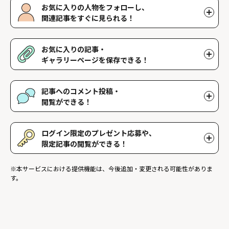
お気に入りの人物をフォローし、
関連記事をすぐに見られる！
好きな人物をフォローすることで、マイページで好きな人物の関連
記事を閲覧することができます。好きな人物一覧はマイページで確
お気に入りの記事・
認できます。
ギャラリーページを保存できる！
好きな記事やギャラリーページを保存し、マイページでいつでも閲
覧することができます。
記事へのコメント投稿・
閲覧ができる！
記事に対して応援や感想などのコメントができ、他のファンが投稿
したコメントを読むことができます。
ログイン限定のプレゼント応募や、
限定記事の閲覧ができる！
ログインユーザー限定のプレゼントに応募することができます。ま
※本サービスにおける提供機能は、今後追加・変更される可能性がありま
た、ログイン限定記事を閲覧することができます。
す。