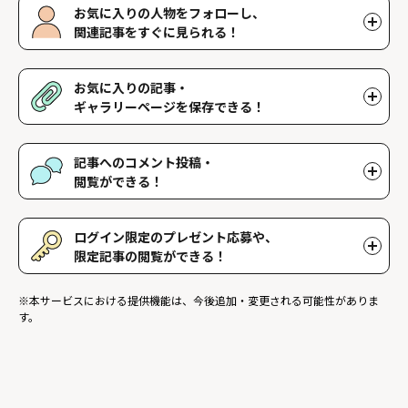
お気に入りの人物をフォローし、
関連記事をすぐに見られる！
好きな人物をフォローすることで、マイページで好きな人物の関連
記事を閲覧することができます。好きな人物一覧はマイページで確
お気に入りの記事・
認できます。
ギャラリーページを保存できる！
好きな記事やギャラリーページを保存し、マイページでいつでも閲
覧することができます。
記事へのコメント投稿・
閲覧ができる！
記事に対して応援や感想などのコメントができ、他のファンが投稿
したコメントを読むことができます。
ログイン限定のプレゼント応募や、
限定記事の閲覧ができる！
ログインユーザー限定のプレゼントに応募することができます。ま
※本サービスにおける提供機能は、今後追加・変更される可能性がありま
た、ログイン限定記事を閲覧することができます。
す。