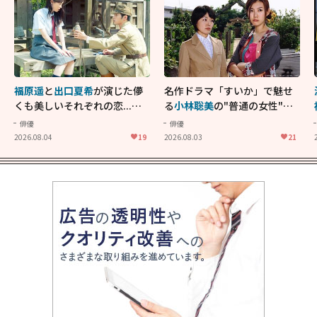
福原遥
と
出口夏希
が演じた儚
名作ドラマ「すいか」で魅せ
くも美しいそれぞれの恋...生
る
小林聡美
の"普通の女性"が
きることの尊さを教えてくれ
大人に刺さる...映画「かもめ
俳優
俳優
た映画「あの花が咲く丘で、
食堂」にも通じる静かな芝居
2026.08.04
19
2026.08.03
21
君とまた出会えたら。」