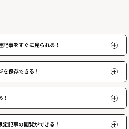
連記事をすぐに見られる！
ページで好きな人物の関連記事を閲覧することができま
できます。
ジを保存できる！
、マイページでいつでも閲覧することができます。
る！
ができ、他のファンが投稿したコメントを読むことがで
限定記事の閲覧ができる！