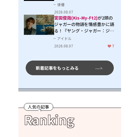
３」で見せる進化
俳優
2026.08.07
宮田俊哉(Kis-My-Ft2)
が2頭の
ジャガーの物語を情感豊かに語
る！『ヤング・ジャガー：ジャ
ングル王への道』『ジャガーと
アイドル
ウミガメの物語：熱帯林の守護
2026.08.07
7
神』で見せるナレーションの妙
新着記事をもっとみる
人気の記事
Ranking