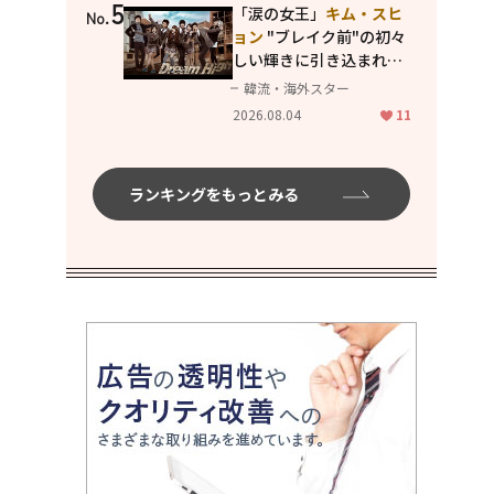
5
「涙の女王」
キム・スヒ
No.
ョン
"ブレイク前"の初々
しい輝きに引き込まれ
る...
2PM テギョン
ら豪華
韓流・海外スター
共演の青春名作「ドリー
2026.08.04
11
ムハイ」
ランキングをもっとみる