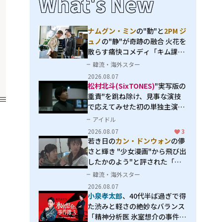
What's New
ナムグン・ミン
の"動"と
2PM ジ
ュノ
の"静"が奇跡の融合 火花を
散らす痛快コメディ「キム課長
とソ理事～Bravo! Your Life
韓流・海外スター
～」
2026.08.07
松村北斗(SixTONES)
"実写版の
重責"を跳ね除け、見事な演技
で応えてみせた初の単独主演映
画「秒速5センチメートル」
アイドル
2026.08.07
3
若き日の
カン・ドンウォン
の儚
さと輝き "少女漫画"から飛び出
したかのよう"と評された「オ
オカミの誘惑」
韓流・海外スター
2026.08.07
小泉孝太郎
、40代半ば過ぎで得
た渋みと軽さの絶妙なバランス
「精神分析医 氷室想介の事件簿