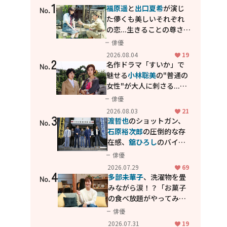
1
福原遥
と
出口夏希
が演じ
No.
た儚くも美しいそれぞれ
の恋...生きることの尊さを
教えてくれた映画「あの
俳優
花が咲く丘で、君とまた出
2026.08.04
19
2
会えたら。」
名作ドラマ「すいか」で
No.
魅せる
小林聡美
の"普通の
女性"が大人に刺さる...映
画「かもめ食堂」にも通
俳優
じる静かな芝居
2026.08.03
21
3
渡哲也
のショットガン、
No.
石原裕次郎
の圧倒的な存
在感、
舘ひろし
のバイク
アクション！"大門軍
俳優
団"のカッコよさが詰まっ
2026.07.29
69
4
た「西部警察 PART-II」
多部未華子
、洗濯物を畳
No.
みながら涙！？「お菓子
の食べ放題がやってみた
い」ハンディファン4台の
俳優
暑さ対策も明かす
2026.07.31
19