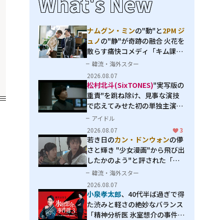
What's New
ナムグン・ミン
の"動"と
2PM ジ
ュノ
の"静"が奇跡の融合 火花を
散らす痛快コメディ「キム課長
とソ理事～Bravo! Your Life
韓流・海外スター
～」
2026.08.07
松村北斗(SixTONES)
"実写版の
重責"を跳ね除け、見事な演技
で応えてみせた初の単独主演映
画「秒速5センチメートル」
アイドル
2026.08.07
3
若き日の
カン・ドンウォン
の儚
さと輝き "少女漫画"から飛び出
したかのよう"と評された「オ
オカミの誘惑」
韓流・海外スター
2026.08.07
小泉孝太郎
、40代半ば過ぎで得
た渋みと軽さの絶妙なバランス
「精神分析医 氷室想介の事件簿