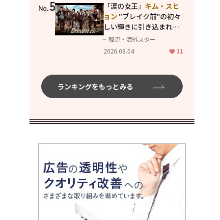
5
「涙の女王」
キム・スヒ
No.
ョン
"ブレイク前"の初々
しい輝きに引き込まれ
る...
2PM テギョン
ら豪華
韓流・海外スター
共演の青春名作「ドリー
2026.08.04
11
ムハイ」
ランキングをもっとみる