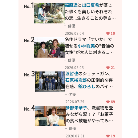
1
福原遥
と
出口夏希
が演じ
No.
た儚くも美しいそれぞれ
の恋...生きることの尊さを
教えてくれた映画「あの
俳優
花が咲く丘で、君とまた出
2026.08.04
19
2
会えたら。」
名作ドラマ「すいか」で
No.
魅せる
小林聡美
の"普通の
女性"が大人に刺さる...映
画「かもめ食堂」にも通
俳優
じる静かな芝居
2026.08.03
21
3
渡哲也
のショットガン、
No.
石原裕次郎
の圧倒的な存
在感、
舘ひろし
のバイク
アクション！"大門軍
俳優
団"のカッコよさが詰まっ
2026.07.29
69
4
た「西部警察 PART-II」
多部未華子
、洗濯物を畳
No.
みながら涙！？「お菓子
の食べ放題がやってみた
い」ハンディファン4台の
俳優
暑さ対策も明かす
2026.07.31
19