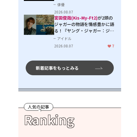
３」で見せる進化
俳優
2026.08.07
宮田俊哉(Kis-My-Ft2)
が2頭の
ジャガーの物語を情感豊かに語
る！『ヤング・ジャガー：ジャ
ングル王への道』『ジャガーと
アイドル
ウミガメの物語：熱帯林の守護
2026.08.07
7
神』で見せるナレーションの妙
新着記事をもっとみる
人気の記事
Ranking