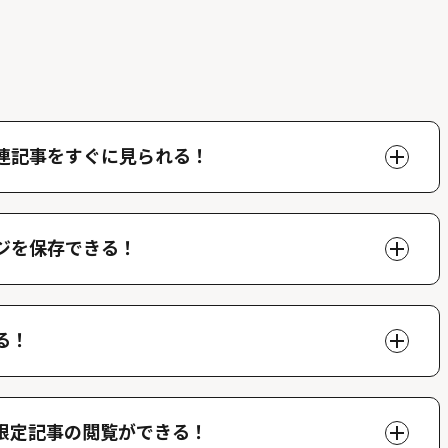
連記事をすぐに見られる！
ページで好きな人物の関連記事を閲覧することができま
できます。
ジを保存できる！
、マイページでいつでも閲覧することができます。
る！
ができ、他のファンが投稿したコメントを読むことがで
限定記事の閲覧ができる！