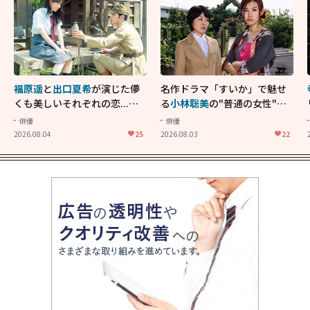
福原遥
と
出口夏希
が演じた儚
名作ドラマ「すいか」で魅せ
くも美しいそれぞれの恋...生
る
小林聡美
の"普通の女性"が
きることの尊さを教えてくれ
大人に刺さる...映画「かもめ
俳優
俳優
た映画「あの花が咲く丘で、
食堂」にも通じる静かな芝居
2026.08.04
25
2026.08.03
22
君とまた出会えたら。」