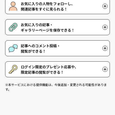
お気に入りの人物をフォローし、
関連記事をすぐに見られる！
好きな人物をフォローすることで、マイページで好きな人物の関連
記事を閲覧することができます。好きな人物一覧はマイページで確
お気に入りの記事・
認できます。
ギャラリーページを保存できる！
好きな記事やギャラリーページを保存し、マイページでいつでも閲
覧することができます。
記事へのコメント投稿・
閲覧ができる！
記事に対して応援や感想などのコメントができ、他のファンが投稿
したコメントを読むことができます。
ログイン限定のプレゼント応募や、
限定記事の閲覧ができる！
ログインユーザー限定のプレゼントに応募することができます。ま
※本サービスにおける提供機能は、今後追加・変更される可能性がありま
た、ログイン限定記事を閲覧することができます。
す。