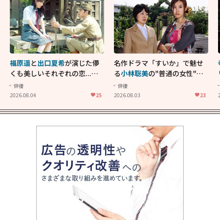
福原遥
と
出口夏希
が演じた儚
名作ドラマ「すいか」で魅せ
くも美しいそれぞれの恋...生
る
小林聡美
の"普通の女性"が
きることの尊さを教えてくれ
大人に刺さる...映画「かもめ
俳優
俳優
た映画「あの花が咲く丘で、
食堂」にも通じる静かな芝居
2026.08.04
25
2026.08.03
23
君とまた出会えたら。」