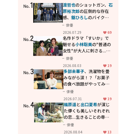
1
渡哲也
のショットガン、
石
No.
原裕次郎
の圧倒的な存在
感、
舘ひろし
のバイクア
クション！"大門軍団"の
俳優
カッコよさが詰まった
2026.07.29
69
2
「西部警察 PART-II」
名作ドラマ「すいか」で
No.
魅せる
小林聡美
の"普通の
女性"が大人に刺さる...映
画「かもめ食堂」にも通
俳優
じる静かな芝居
2026.08.03
19
3
多部未華子
、洗濯物を畳
No.
みながら涙！？「お菓子
の食べ放題がやってみた
い」ハンディファン4台の
俳優
暑さ対策も明かす
2026.07.31
19
4
福原遥
と
出口夏希
が演じ
No.
た儚くも美しいそれぞれ
の恋...生きることの尊さ
を教えてくれた映画「あ
俳優
の花が咲く丘で、君とま
2026.08.04
13