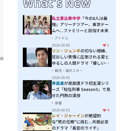
What's New
私立恵比寿中学
「今の8人は最
強」アリーナツアー、東京ドー
ムへ...ファミリーと目指す未来
アイドル
2026.08.06
1
ソン・ジュンギ
の切ない視線、
狂おしい表情に圧倒される――愛と
ゆるしの人間ドラマ「優しい
男」
韓流・海外スター
2026.08.05
寺島進
が民放連ドラ初主演シリ
ーズ「駐在刑事 Season3」で見
せた円熟の演技
俳優
2026.08.05
4
レイ・ジャーイン
が絶望的
な"死の任務"に挑む...共感必至
のドラマ「長安のライチ」