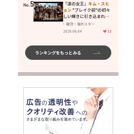
5
た出会えたら。」
「涙の女王」
キム・スヒ
No.
ョン
"ブレイク前"の初々
しい輝きに引き込まれ
る...
2PM テギョン
ら豪華
韓流・海外スター
共演の青春名作「ドリー
2026.08.04
11
ムハイ」
ランキングをもっとみる