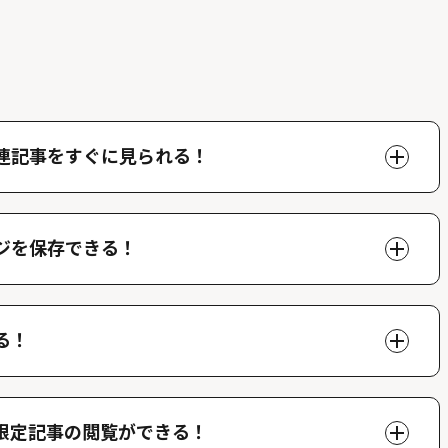
連記事をすぐに見られる！
ページで好きな人物の関連記事を閲覧することができま
できます。
ジを保存できる！
、マイページでいつでも閲覧することができます。
る！
ができ、他のファンが投稿したコメントを読むことがで
限定記事の閲覧ができる！