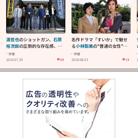
渡哲也
のショットガン、
石原
名作ドラマ「すいか」で魅せ
裕次郎
の圧倒的な存在感、
舘
る
小林聡美
の"普通の女性"が
ひろし
のバイクアクショ
大人に刺さる...映画「かもめ
俳優
俳優
ン！"大門軍団"のカッコよさ
食堂」にも通じる静かな芝居
2026.07.29
69
2026.08.03
19
が詰まった「西部警察 PART-
II」