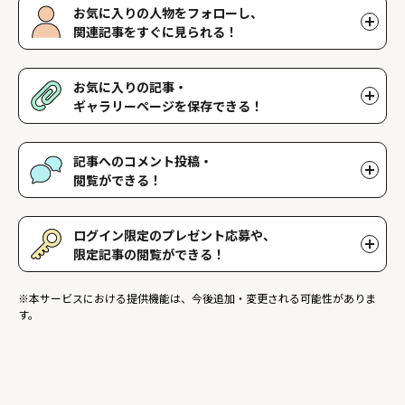
お気に入りの人物をフォローし、
関連記事をすぐに見られる！
好きな人物をフォローすることで、マイページで好きな人物の関連
記事を閲覧することができます。好きな人物一覧はマイページで確
お気に入りの記事・
認できます。
ギャラリーページを保存できる！
好きな記事やギャラリーページを保存し、マイページでいつでも閲
覧することができます。
記事へのコメント投稿・
閲覧ができる！
記事に対して応援や感想などのコメントができ、他のファンが投稿
したコメントを読むことができます。
ログイン限定のプレゼント応募や、
限定記事の閲覧ができる！
ログインユーザー限定のプレゼントに応募することができます。ま
※本サービスにおける提供機能は、今後追加・変更される可能性がありま
た、ログイン限定記事を閲覧することができます。
す。