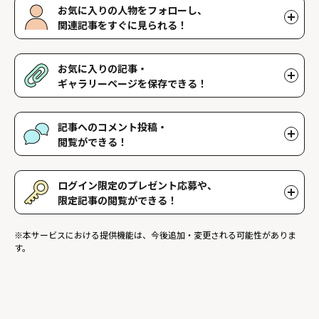
お気に入りの人物をフォローし、
関連記事をすぐに見られる！
好きな人物をフォローすることで、マイページで好きな人物の関連
記事を閲覧することができます。好きな人物一覧はマイページで確
お気に入りの記事・
認できます。
ギャラリーページを保存できる！
好きな記事やギャラリーページを保存し、マイページでいつでも閲
覧することができます。
記事へのコメント投稿・
閲覧ができる！
記事に対して応援や感想などのコメントができ、他のファンが投稿
したコメントを読むことができます。
ログイン限定のプレゼント応募や、
限定記事の閲覧ができる！
ログインユーザー限定のプレゼントに応募することができます。ま
※本サービスにおける提供機能は、今後追加・変更される可能性がありま
た、ログイン限定記事を閲覧することができます。
す。