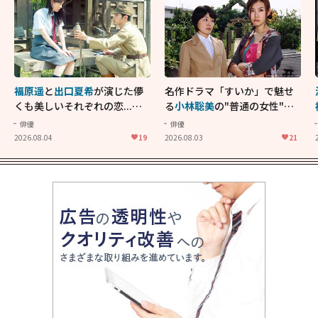
福原遥
と
出口夏希
が演じた儚
名作ドラマ「すいか」で魅せ
くも美しいそれぞれの恋...生
る
小林聡美
の"普通の女性"が
きることの尊さを教えてくれ
大人に刺さる...映画「かもめ
俳優
俳優
た映画「あの花が咲く丘で、
食堂」にも通じる静かな芝居
2026.08.04
19
2026.08.03
21
君とまた出会えたら。」