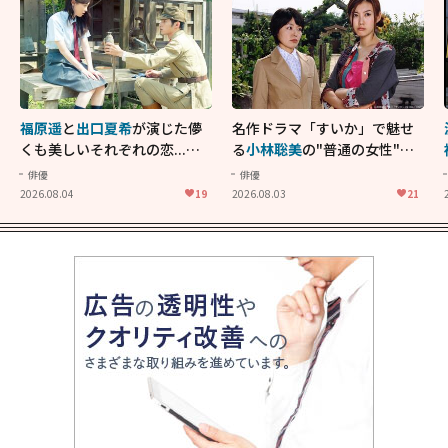
福原遥
と
出口夏希
が演じた儚
名作ドラマ「すいか」で魅せ
くも美しいそれぞれの恋...生
る
小林聡美
の"普通の女性"が
きることの尊さを教えてくれ
大人に刺さる...映画「かもめ
俳優
俳優
た映画「あの花が咲く丘で、
食堂」にも通じる静かな芝居
2026.08.04
19
2026.08.03
21
君とまた出会えたら。」