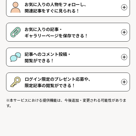
お気に入りの人物をフォローし、
関連記事をすぐに見られる！
好きな人物をフォローすることで、マイページで好きな人物の関連
記事を閲覧することができます。好きな人物一覧はマイページで確
お気に入りの記事・
認できます。
ギャラリーページを保存できる！
好きな記事やギャラリーページを保存し、マイページでいつでも閲
覧することができます。
記事へのコメント投稿・
閲覧ができる！
記事に対して応援や感想などのコメントができ、他のファンが投稿
したコメントを読むことができます。
ログイン限定のプレゼント応募や、
限定記事の閲覧ができる！
ログインユーザー限定のプレゼントに応募することができます。ま
※本サービスにおける提供機能は、今後追加・変更される可能性がありま
た、ログイン限定記事を閲覧することができます。
す。