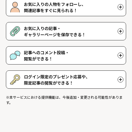
お気に入りの人物をフォローし、
関連記事をすぐに見られる！
好きな人物をフォローすることで、マイページで好きな人物の関連
記事を閲覧することができます。好きな人物一覧はマイページで確
お気に入りの記事・
認できます。
ギャラリーページを保存できる！
好きな記事やギャラリーページを保存し、マイページでいつでも閲
覧することができます。
記事へのコメント投稿・
閲覧ができる！
記事に対して応援や感想などのコメントができ、他のファンが投稿
したコメントを読むことができます。
ログイン限定のプレゼント応募や、
限定記事の閲覧ができる！
ログインユーザー限定のプレゼントに応募することができます。ま
※本サービスにおける提供機能は、今後追加・変更される可能性がありま
た、ログイン限定記事を閲覧することができます。
す。