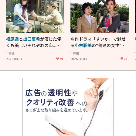
福原遥
と
出口夏希
が演じた儚
名作ドラマ「すいか」で魅せ
くも美しいそれぞれの恋...生
る
小林聡美
の"普通の女性"が
きることの尊さを教えてくれ
大人に刺さる...映画「かもめ
俳優
俳優
た映画「あの花が咲く丘で、
食堂」にも通じる静かな芝居
2026.08.04
29
2026.08.03
23
君とまた出会えたら。」