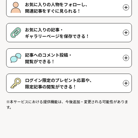
お気に入りの人物をフォローし、
関連記事をすぐに見られる！
好きな人物をフォローすることで、マイページで好きな人物の関連
記事を閲覧することができます。好きな人物一覧はマイページで確
お気に入りの記事・
認できます。
ギャラリーページを保存できる！
好きな記事やギャラリーページを保存し、マイページでいつでも閲
覧することができます。
記事へのコメント投稿・
閲覧ができる！
記事に対して応援や感想などのコメントができ、他のファンが投稿
したコメントを読むことができます。
ログイン限定のプレゼント応募や、
限定記事の閲覧ができる！
ログインユーザー限定のプレゼントに応募することができます。ま
※本サービスにおける提供機能は、今後追加・変更される可能性がありま
た、ログイン限定記事を閲覧することができます。
す。