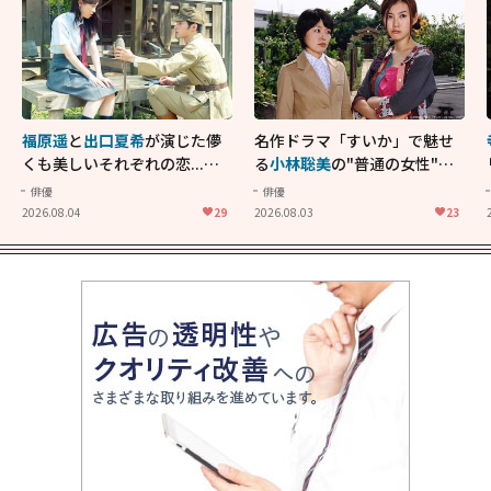
福原遥
と
出口夏希
が演じた儚
名作ドラマ「すいか」で魅せ
くも美しいそれぞれの恋...生
る
小林聡美
の"普通の女性"が
きることの尊さを教えてくれ
大人に刺さる...映画「かもめ
俳優
俳優
た映画「あの花が咲く丘で、
食堂」にも通じる静かな芝居
2026.08.04
29
2026.08.03
23
君とまた出会えたら。」